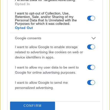
5
Ο Γιάννης Φακίνος αποκάλυψε πώς έγινε
Opted In
viral το τραγούδι του «Λογαριασμός» που
ερμηνεύει η Κατερίνα Λιόλιου
I want to opt-out of Collection, Use,
Retention, Sale, and/or Sharing of my
Personal Data that Is Unrelated with the
Purposes for which it was collected.
Πιο σχολιασμένα
Opted Out
Μητσοτάκης στην υπογραφή συμφωνίας
198
Google consents
για την ηλεκτρική διασύνδεση Ελλάδας –
Κύπρου: «Ισχυρή ψήφος εμπιστοσύνης» η
I want to allow Google to enable storage
είσοδος της Meridiam στην GSI
related to advertising like cookies on web or
device identifiers in apps.
Έφυγαν οι συνεργάτες, μένει η Μαρία
184
Καρυστιανού - Η επόμενη μέρα για την
«Ελπίδα για τη Δημοκρατία»
I want to allow my user data to be sent to
Google for online advertising purposes.
Canadair 515: Οι πρώτες εικόνες από την
129
κατασκευή του αεροσκάφους που θα
I want to allow Google to send me
επιχειρεί και τη νύχτα στα μέτωπα της
φωτιάς
personalized advertising.
Marfin: Η 46χρονη πήρε προθεσμία για
90
να απολογηθεί την Τρίτη – «Είναι αθώα,
συμμετείχε στη διαδήλωση όπως και
CONFIRM
100.000 άτομα»