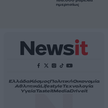
188.000 βαρέλια
ημερησίως
Ελλάδα
Κόσμος
Πολιτική
Οικονομία
Αθλητικά
Lifestyle
Τεχνολογία
Υγεία
Tasteit
Media
Driveit