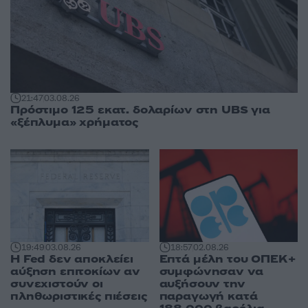
21:47
03.08.26
Πρόστιμο 125 εκατ. δολαρίων στη UBS για
«ξέπλυμα» χρήματος
19:49
03.08.26
18:57
02.08.26
Η Fed δεν αποκλείει
Επτά μέλη του ΟΠΕΚ+
αύξηση επιτοκίων αν
συμφώνησαν να
συνεχιστούν οι
αυξήσουν την
πληθωριστικές πιέσεις
παραγωγή κατά