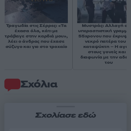
Τραγωδία στις Σέρρες: «Τα
Μυστράς: Αλλαγή στ
έχασα όλα, κάτι με
υπερασπιστική γραμμή
τράβαγε στην καρδιά μου»,
55χρονου που έκρυψε
λέει ο άνδρας που έχασε
νεκρό πατέρα του σ
σύζυγο και γιο στο τροχαίο
καταψύκτη – Η αγά
στους γονείς και η
διαφωνία με την αδε
του
Σχόλια
Σχολίασε εδώ