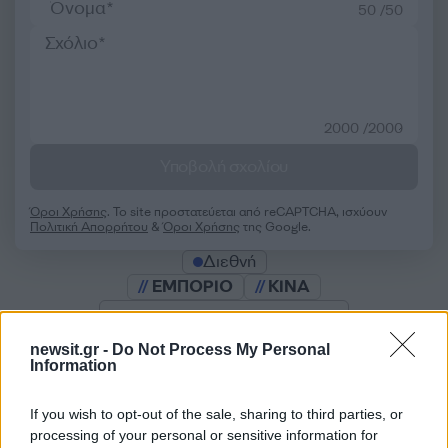
50 /50
2000 /2000
Υποβολή σχολίου
Όροι Χρήσης
. Το site προστατεύεται από reCAPTCHA, ισχύουν
Πολιτική Απορρήτου
&
Όροι Χρήσης
της Google.
Διεθνή
ΕΜΠΟΡΙΟ
ΚΙΝΑ
Share:
newsit.gr -
Do Not Process My Personal
Information
Ακολουθήστε το Νewsit.gr στο
Google News
και
ενημερωθείτε πρώτοι για όλη την ειδησεογραφία και τα
τελευταία νέα
της ημέρας
If you wish to opt-out of the sale, sharing to third parties, or
processing of your personal or sensitive information for