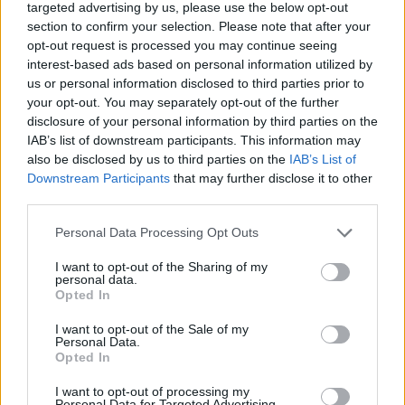
targeted advertising by us, please use the below opt-out
section to confirm your selection. Please note that after your
opt-out request is processed you may continue seeing
interest-based ads based on personal information utilized by
Πιο δημοφιλή
us or personal information disclosed to third parties prior to
your opt-out. You may separately opt-out of the further
1
disclosure of your personal information by third parties on the
Η Ελένη Φωτοπούλου ευχήθηκε για τη
γιορτή του Άκη Παυλόπουλου: «Δεκαπέντε
IAB’s list of downstream participants. This information may
χρόνια μου διδάσκει υπομονή και αγάπη»
also be disclosed by us to third parties on the
IAB’s List of
Downstream Participants
that may further disclose it to other
2
Αριστοτέλης Δαμίγος: Στο Αποτεφρωτήριο
third parties.
Ριτσώνας το «ύστατο χαίρε» στον Έλληνα
σύνδεσμο του ελικοπτέρου που έπεσε στην
Ψάθα
Please note that this website/app uses one or more Google
Personal Data Processing Opt Outs
services and may gather and store information including but
3
«Αφιέρωσε τη ζωή της στο να βοηθά
not limited to your visit or usage behaviour. You may click to
I want to opt-out of the Sharing of my
ανθρώπους που είχαν ανάγκη» - Η πρώτη
personal data.
grant or deny consent to Google and its third-party tags to
δήλωση της οικογένειας της 38χρονης
Opted In
Λίζα που βρέθηκε νεκρή στην Κυψέλη
use your data for below specified purposes in below Google
consent section.
I want to opt-out of the Sale of my
4
Η Αγγελική Ηλιάδη περιγράφει το θαύμα
Personal Data.
που έζησε και πώς είδε τον Χριστό μπροστά
Opted In
της: «Ήταν ό,τι πιο όμορφο έχω δει στη ζωή
μου»
I want to opt-out of processing my
Personal Data for Targeted Advertising.