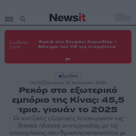
Μετάβαση
σε
o
35
περιεχόμενο
Φω
Φωτιά στο Στεφάνι Κορινθίας –
Θε
Συμβαίνει
Μήνυμα του 112 για ετοιμότητα
εν
τώρα:
οχ
Διεθνή
09:15
Δευτέρα 19 Ιανουαρίου 2026
Ρεκόρ στο εξωτερικό
εμπόριο της Κίνας: 45,5
τρισ. γιουάν το 2025
Οι κινεζικές εξαγωγές λειτουργούν ως
βασικό πλαίσιο συνεργασίας, με τις
επιχειρήσεις που δραστηριοποιούνται με