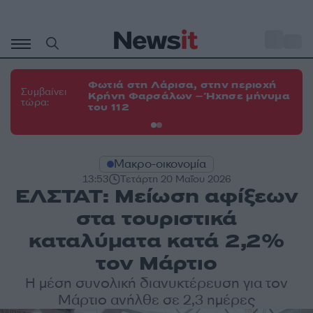
Μετάβαση
σε
o
34
περιεχόμενο
Φωτιά στη Λάρισα, στην περιοχή
Φω
Συμβαίνει
Κρήνη Φαρσάλων – Ήχησε μήνυμα
Κο
τώρα:
του 112
α
Μακρο-οικονομία
13:53
Τετάρτη 20 Μαΐου 2026
ΕΛΣΤΑΤ: Μείωση αφίξεων
στα τουριστικά
καταλύματα κατά 2,2%
τον Μάρτιο
Η μέση συνολική διανυκτέρευση για τον
Μάρτιο ανήλθε σε 2,3 ημέρες