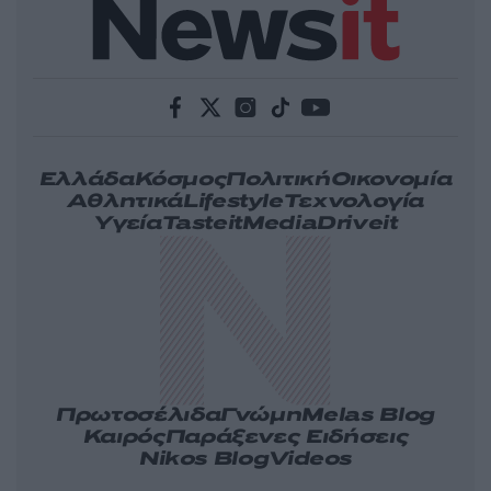
Ελλάδα
Κόσμος
Πολιτική
Οικονομία
Αθλητικά
Lifestyle
Τεχνολογία
Υγεία
Tasteit
Media
Driveit
Πρωτοσέλιδα
Γνώμη
Melas Blog
Καιρός
Παράξενες Ειδήσεις
Nikos Blog
Videos