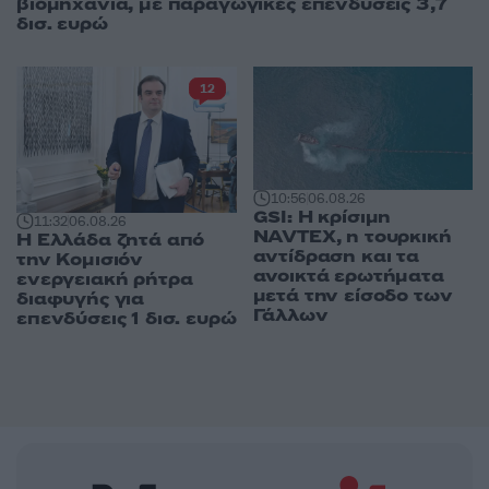
βιομηχανία, με παραγωγικές επενδύσεις 3,7
δισ. ευρώ
12
10:56
06.08.26
GSI: Η κρίσιμη
11:32
06.08.26
NAVTEX, η τουρκική
Η Ελλάδα ζητά από
αντίδραση και τα
την Κομισιόν
ανοικτά ερωτήματα
ενεργειακή ρήτρα
μετά την είσοδο των
διαφυγής για
Γάλλων
επενδύσεις 1 δισ. ευρώ