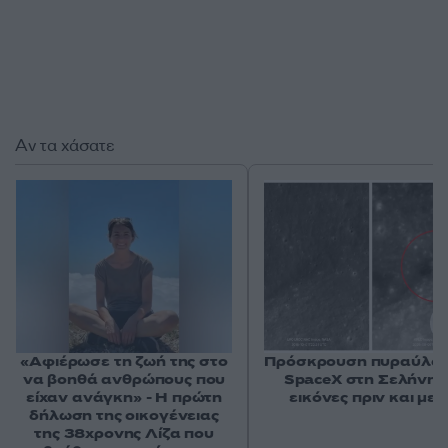
Αν τα χάσατε
«Αφιέρωσε τη ζωή της στο
Πρόσκρουση πυραύλου
να βοηθά ανθρώπους που
SpaceX στη Σελήνη: 
είχαν ανάγκη» - Η πρώτη
εικόνες πριν και μετ
δήλωση της οικογένειας
της 38χρονης Λίζα που