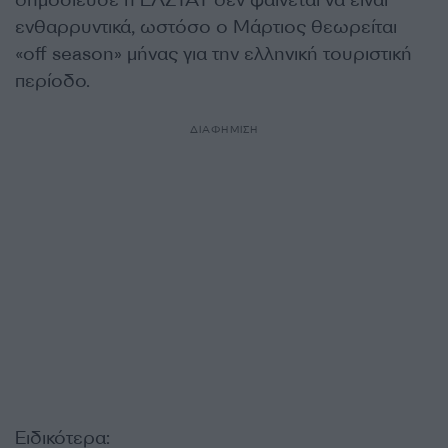
δημοσίευσε η ΕΛΣΤΑΤ δεν φαίνεται να είναι
ενθαρρυντικά, ωστόσο ο Μάρτιος θεωρείται
«οff season» μήνας για την ελληνική τουριστική
περίοδο.
ΔΙΑΦΗΜΙΣΗ
Ειδικότερα: