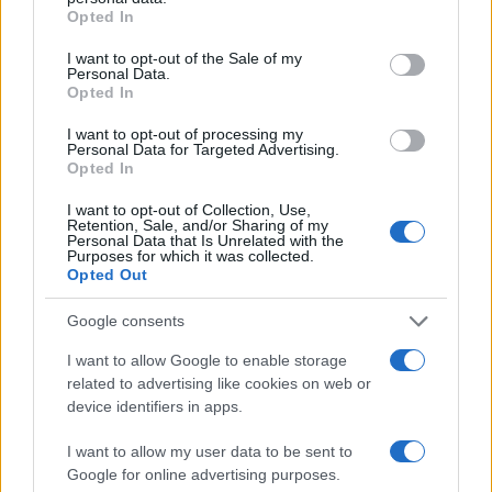
grant or deny consent to Google and its third-party tags to
2
Σαμοθράκη: «Μαμά νόμιζες ότι δε θα σε
Opted In
use your data for below specified purposes in below Google
ξαναδώ;» – Τα πρώτα λόγια του 22χρονου
που έπεσε σε κανάλι με καυτό νερό
consent section.
I want to opt-out of the Sale of my
Personal Data.
3
Ψάθα: «Δεν υπήρξε τεχνικό πρόβλημα με
Opted In
τα δύο ελικόπτερα» κατέθεσαν ο Βρετανός
χειριστής και ο Έλληνας διερμηνέας
I want to opt-out of processing my
Personal Data for Targeted Advertising.
4
Mirror: Οι φωτιές στην Αιγιάλεια έκαναν
Opted In
στάχτη το όνειρο οικογένειας από τη
Βρετανία για μια νέα ζωή στην
I want to opt-out of Collection, Use,
Πελοπόννησο – «Δεν χάσαμε μόνο ένα
Retention, Sale, and/or Sharing of my
σπίτι»
Personal Data that Is Unrelated with the
Purposes for which it was collected.
5
«Βαριά καμπάνα» στον 27χρονο τράπερ
Opted Out
που έτρεχε με 182 χιλιόμετρα την ώρα σε
δρόμο με όριο τα 80
Google consents
I want to allow Google to enable storage
Πιο σχολιασμένα
related to advertising like cookies on web or
device identifiers in apps.
Μητσοτάκης στην υπογραφή συμφωνίας
198
για την ηλεκτρική διασύνδεση Ελλάδας –
I want to allow my user data to be sent to
Κύπρου: «Ισχυρή ψήφος εμπιστοσύνης» η
Google for online advertising purposes.
είσοδος της Meridiam στην GSI