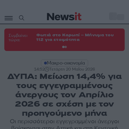
Μετάβαση
σε
o
33
περιεχόμενο
Φωτιά στο Κορωπί – Μήνυμα του
Φω
Συμβαίνει
112 για ετοιμότητα
Σπ
τώρα:
Μακρο-οικονομία
14:52
Τετάρτη 20 Μαΐου 2026
ΔΥΠΑ: Μείωση 14,4% για
τους εγγεγραμμένους
άνεργους τον Απρίλιο
2026 σε σχέση με τον
προηγούμενο μήνα
Οι περισσότεροι εγγεγραμμένοι άνεργοι
βρίσκονται στην Αττική και στη Κεντρική