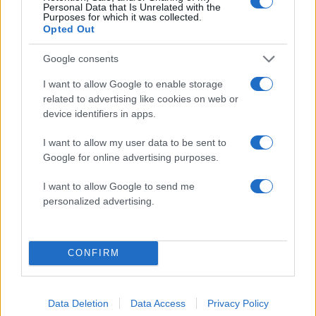
Personal Data that Is Unrelated with the
Purposes for which it was collected.
Opted Out
2000 /2000
Υποβολή σχολίου
Google consents
I want to allow Google to enable storage
Όροι Χρήσης
. Το site προστατεύεται από reCAPTCHA, ισχύουν
related to advertising like cookies on web or
Πολιτική Απορρήτου
&
Όροι Χρήσης
της Google.
device identifiers in apps.
Μακρο-οικονομία
ΑΝΕΡΓΟΙ
ΔΥΠΑ
I want to allow my user data to be sent to
Google for online advertising purposes.
Share:
I want to allow Google to send me
personalized advertising.
Ακολουθήστε το Νewsit.gr στο
Google News
και
ενημερωθείτε πρώτοι για όλη την ειδησεογραφία και τα
τελευταία νέα
της ημέρας
CONFIRM
Data Deletion
Data Access
Privacy Policy