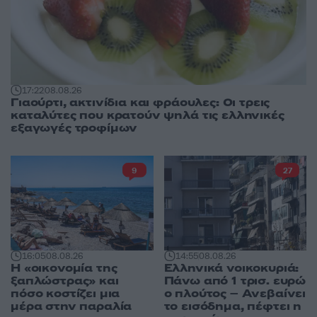
17:22
08.08.26
Γιαούρτι, ακτινίδια και φράουλες: Οι τρεις
καταλύτες που κρατούν ψηλά τις ελληνικές
εξαγωγές τροφίμων
9
27
16:05
08.08.26
14:55
08.08.26
Η «οικονομία της
Ελληνικά νοικοκυριά:
ξαπλώστρας» και
Πάνω από 1 τρισ. ευρώ
πόσο κοστίζει μια
ο πλούτος – Ανεβαίνει
μέρα στην παραλία
το εισόδημα, πέφτει η