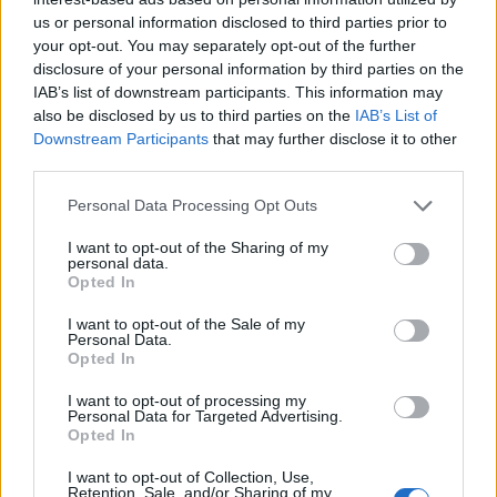
us or personal information disclosed to third parties prior to
your opt-out. You may separately opt-out of the further
Νέο βίντεο με τον
Μετέτρεψαν το
disclosure of your personal information by third parties on the
Μοτζτάμπα Χαμενεΐ ενώ
Σαρακήνικο της Μήλου
IAB’s list of downstream participants. This information may
φουντώνουν οι φήμες για
ελικοδρόμιο – «Πάρκα
also be disclosed by us to third parties on the
IAB’s List of
το αν βρίσκεται στη ζωή
το ελικόπτερο τους γι
Downstream Participants
that may further disclose it to other
κάνουν μπάνιο
third parties.
Please note that this website/app uses one or more Google
Personal Data Processing Opt Outs
Σχόλια
services and may gather and store information including but
not limited to your visit or usage behaviour. You may click to
I want to opt-out of the Sharing of my
personal data.
grant or deny consent to Google and its third-party tags to
Opted In
use your data for below specified purposes in below Google
consent section.
I want to opt-out of the Sale of my
Σχολίασε εδώ
Personal Data.
Opted In
I want to opt-out of processing my
50 /50
Personal Data for Targeted Advertising.
Opted In
I want to opt-out of Collection, Use,
Retention, Sale, and/or Sharing of my