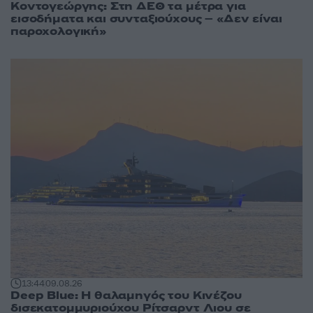
Κοντογεώργης: Στη ΔΕΘ τα μέτρα για
εισοδήματα και συνταξιούχους – «Δεν είναι
παροχολογική»
13:44
09.08.26
Deep Blue: Η θαλαμηγός του Κινέζου
δισεκατομμυριούχου Ρίτσαρντ Λιου σε