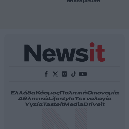
αποταμίευση
Ελλάδα
Κόσμος
Πολιτική
Οικονομία
Αθλητικά
Lifestyle
Τεχνολογία
Υγεία
Tasteit
Media
Driveit