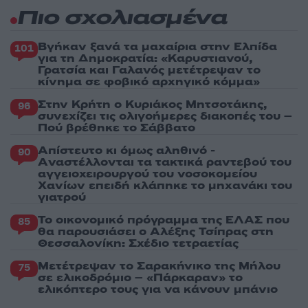
Πιο σχολιασμένα
Βγήκαν ξανά τα μαχαίρια στην Ελπίδα
101
για τη Δημοκρατία: «Καρυστιανού,
Γρατσία και Γαλανός μετέτρεψαν το
κίνημα σε φοβικό αρχηγικό κόμμα»
Στην Κρήτη ο Κυριάκος Μητσοτάκης,
96
συνεχίζει τις ολιγοήμερες διακοπές του –
Πού βρέθηκε το Σάββατο
Απίστευτο κι όμως αληθινό -
90
Aναστέλλονται τα τακτικά ραντεβού του
αγγειοχειρουργού του νοσοκομείου
Χανίων επειδή κλάπηκε το μηχανάκι του
γιατρού
Το οικονομικό πρόγραμμα της ΕΛΑΣ που
85
θα παρουσιάσει ο Αλέξης Τσίπρας στη
Θεσσαλονίκη: Σχέδιο τετραετίας
Μετέτρεψαν το Σαρακήνικο της Μήλου
75
σε ελικοδρόμιο – «Πάρκαραν» το
ελικόπτερο τους για να κάνουν μπάνιο