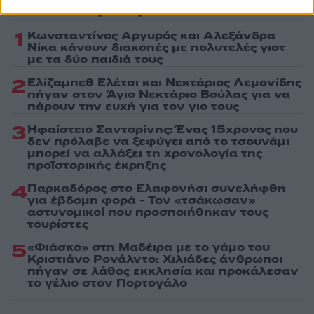
Πιο δημοφιλή
1
Κωνσταντίνος Αργυρός και Αλεξάνδρα
Νίκα κάνουν διακοπές με πολυτελές γιοτ
με τα δύο παιδιά τους
2
Ελίζαμπεθ Ελέτσι και Νεκτάριος Λεμονίδης
πήγαν στον Άγιο Νεκτάριο Βούλας για να
πάρουν την ευχή για τον γιο τους
3
Ηφαίστειο Σαντορίνης: Ένας 15χρονος που
δεν πρόλαβε να ξεφύγει από το τσουνάμι
μπορεί να αλλάξει τη χρονολογία της
προϊστορικής έκρηξης
4
Παρκαδόρος στο Ελαφονήσι συνελήφθη
για έβδομη φορά - Τον «τσάκωσαν»
αστυνομικοί που προσποιήθηκαν τους
τουρίστες
5
«Φιάσκο» στη Μαδέιρα με το γάμο του
Κριστιάνο Ρονάλντο: Χιλιάδες άνθρωποι
πήγαν σε λάθος εκκλησία και προκάλεσαν
το γέλιο στον Πορτογάλο