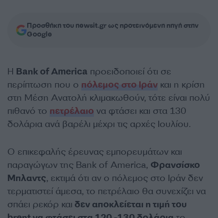
Προσθήκη του newsit.gr ως προτεινόμενη πηγή στην
Google
Η
Bank of America
προειδοποιεί ότι σε
περίπτωση που ο
πόλεμος στο Ιράν
και η κρίση
στη Μέση Ανατολή κλιμακωθούν, τότε είναι πολύ
πιθανό το
πετρέλαιο
να φτάσει και στα 130
δολάρια ανά βαρέλι μέχρι τις αρχές Ιουλίου.
Ο επικεφαλής έρευνας εμπορευμάτων και
παραγώγων της Bank of America,
Φρανσίσκο
Μπλαντς
, εκτιμά ότι αν ο πόλεμος στο Ιράν δεν
τερματιστεί άμεσα, το πετρέλαιο θα συνεχίζει να
σπάει ρεκόρ και
δεν αποκλείεται η τιμή του
brent να φτάσει στα 120 -130 δολάρια
το