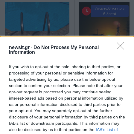
Ανανεώθηκε πριν
6 λεπτά
newsit.gr -
Do Not Process My Personal
Information
Κλειστό μέχρι νεοτέρας το
Οι Χούθι ανέλαβαν τ
beach bar στην Πάρο όπου
ευθύνη για την επίθεσ
πνίγηκε ο 4χρονος –
διυλιστήριο της Saud
If you wish to opt-out of the sale, sharing to third parties, or
Απολογείται ο ιδιοκτήτης
Aramco στη Σαουδι
processing of your personal or sensitive information for
που είχε δηλωθεί ως
Αραβία
targeted advertising by us, please use the below opt-out
ναυαγοσώστης
section to confirm your selection. Please note that after your
opt-out request is processed you may continue seeing
interest-based ads based on personal information utilized by
Σχόλια
us or personal information disclosed to third parties prior to
your opt-out. You may separately opt-out of the further
disclosure of your personal information by third parties on the
IAB’s list of downstream participants. This information may
also be disclosed by us to third parties on the
IAB’s List of