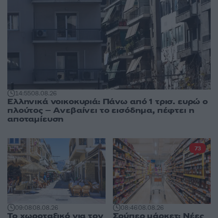
14:55
08.08.26
Ελληνικά νοικοκυριά: Πάνω από 1 τρισ. ευρώ ο
πλούτος – Ανεβαίνει το εισόδημα, πέφτει η
αποταμίευση
73
09:08
08.08.26
08:46
08.08.26
Το χωροταξικό για τον
Σούπερ μάρκετ: Νέες