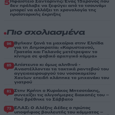
5
Ηφαίστειο Σαντορίνης: Ένας 15χρονος που
δεν πρόλαβε να ξεφύγει από το τσουνάμι
μπορεί να αλλάξει τη χρονολογία της
προϊστορικής έκρηξης
Πιο σχολιασμένα
Βγήκαν ξανά τα μαχαίρια στην Ελπίδα
96
για τη Δημοκρατία: «Καρυστιανού,
Γρατσία και Γαλανός μετέτρεψαν το
κίνημα σε φοβικό αρχηγικό κόμμα»
Απίστευτο κι όμως αληθινό -
85
Aναστέλλονται τα τακτικά ραντεβού του
αγγειοχειρουργού του νοσοκομείου
Χανίων επειδή κλάπηκε το μηχανάκι του
γιατρού
Στην Κρήτη ο Κυριάκος Μητσοτάκης,
81
συνεχίζει τις ολιγοήμερες διακοπές του –
Πού βρέθηκε το Σάββατο
ΕΛΑΣ: Ο Αλέξης Δέδες ο πρώτος
73
υποψήφιος βουλευτής του κόμματος –