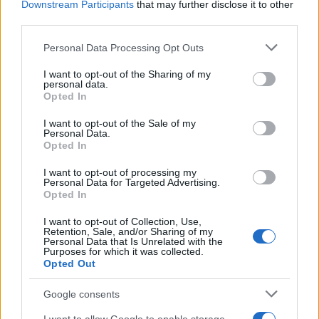
Downstream Participants
that may further disclose it to other
Σχολίασε εδώ
third parties.
Please note that this website/app uses one or more Google
Personal Data Processing Opt Outs
50 /50
services and may gather and store information including but
not limited to your visit or usage behaviour. You may click to
I want to opt-out of the Sharing of my
personal data.
grant or deny consent to Google and its third-party tags to
Opted In
use your data for below specified purposes in below Google
consent section.
I want to opt-out of the Sale of my
Personal Data.
2000 /2000
Opted In
Υποβολή σχολίου
I want to opt-out of processing my
Personal Data for Targeted Advertising.
Opted In
Όροι Χρήσης
. Το site προστατεύεται από reCAPTCHA, ισχύουν
Πολιτική Απορρήτου
&
Όροι Χρήσης
της Google.
I want to opt-out of Collection, Use,
Μακρο-οικονομία
Retention, Sale, and/or Sharing of my
Personal Data that Is Unrelated with the
ΠΕΤΡΕΛΑΙΟ
ΠΟΛΕΜΟΣ ΙΡΑΝ
Purposes for which it was collected.
Opted Out
Share:
Google consents
Ακολουθήστε το Νewsit.gr στο
Google News
και