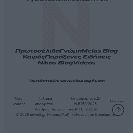
Πρωτοσέλιδα
Γνώμη
Melas Blog
Καιρός
Παράξενες Ειδήσεις
Nikos Blog
Videos
Ταυτότητα
Επικοινωνία
Διαφήμιση
Όροι
Πολιτική
Πληροφορίες α.27
Cookies
χρήσης
απορρήτου
Ν.5253/2025
Αριθμός Πιστοποίησης Μ.Η.Τ.232163
© 2026 newsit.gr. Με επιφύλαξη κάθε νομίμου δικαιώματος.