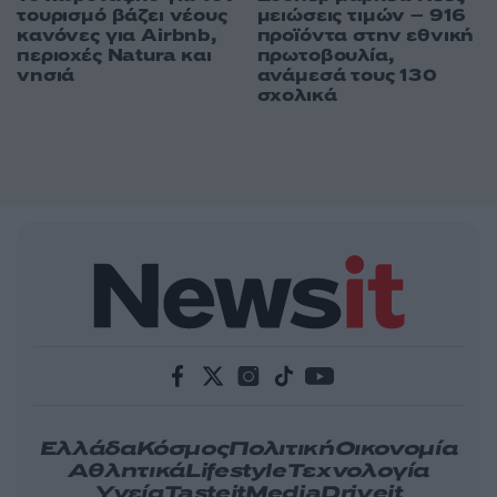
τουρισμό βάζει νέους
μειώσεις τιμών – 916
κανόνες για Airbnb,
προϊόντα στην εθνική
περιοχές Natura και
πρωτοβουλία,
νησιά
ανάμεσά τους 130
σχολικά
Ελλάδα
Κόσμος
Πολιτική
Οικονομία
Αθλητικά
Lifestyle
Τεχνολογία
Υγεία
Tasteit
Media
Driveit