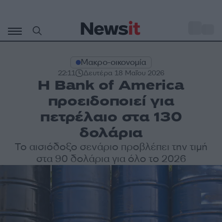
Μετάβαση
σε
o
32
περιεχόμενο
Μακρο-οικονομία
22:11
Δευτέρα 18 Μαΐου 2026
Η Bank of America
προειδοποιεί για
πετρέλαιο στα 130
δολάρια
Το αισιόδοξο σενάριο προβλέπει την τιμή
στα 90 δολάρια για όλο το 2026