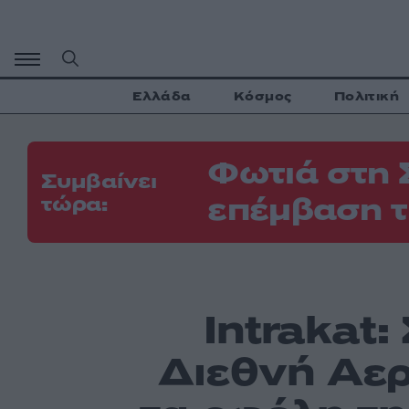
Μετάβαση
σε
περιεχόμενο
Ελλάδα
Κόσμος
Πολιτική
Φωτιά στη 
Συμβαίνει
επέμβαση τ
τώρα:
Intrakat:
Διεθνή Αερ