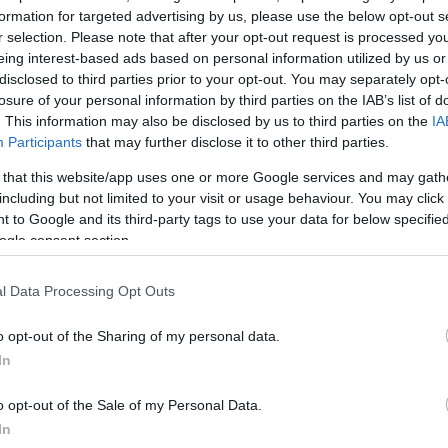
.μ., τα οποία θα εξυπηρετούν τις λειτουργίες των
formation for targeted advertising by us, please use the below opt-out s
έου χώρου στάθμευσης.
r selection. Please note that after your opt-out request is processed y
eing interest-based ads based on personal information utilized by us or
disclosed to third parties prior to your opt-out. You may separately opt-
μευσης αεροσκαφών, βόρεια του κτιρίου 056 της
losure of your personal information by third parties on the IAB’s list of
 θα καλύπτει συνολική έκταση 23.600 τ.μ. για τη φιλ
. This information may also be disclosed by us to third parties on the
IA
Participants
that may further disclose it to other third parties.
l Aviation & Business Aviation.
 that this website/app uses one or more Google services and may gath
including but not limited to your visit or usage behaviour. You may click 
ΔΙΑΦΗΜΙΣΗ
 to Google and its third-party tags to use your data for below specifi
ogle consent section.
l Data Processing Opt Outs
o opt-out of the Sharing of my personal data.
In
o opt-out of the Sale of my Personal Data.
In