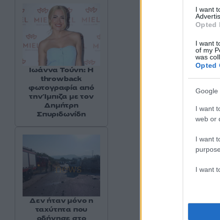
I want 
Advertis
Opted 
I want t
of my P
was col
Opted 
Ιωάννα Τούνη: Η
throwback
φωτογραφία από
Google 
την Ίμπιζα με τον
Δημήτρη
I want t
Σπυριδωνίδη
web or d
I want t
purpose
I want 
Η σημασία του έργ
Δεν ήταν μόνο η
ταχύτητα που
οδήγησε στο