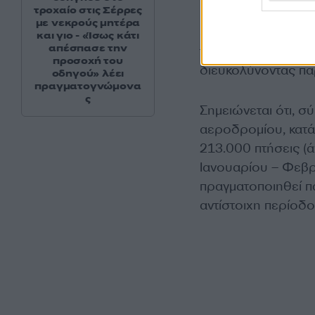
τροχαίο στις Σέρρες
Η επέκταση του Δ
με νεκρούς μητέρα
εισόδου στη χώρα- 
και γιο - «Ίσως κάτι
απέσπασε την
του αεροδρομίου ν
προσοχή του
διευκολύνοντας πα
οδηγού» λέει
πραγματογνώμονα
ς
Σημειώνεται ότι, σ
αεροδρομίου, κατά
213.000 πτήσεις (
Ιανουαρίου – Φεβρ
πραγματοποιηθεί π
αντίστοιχη περίοδο