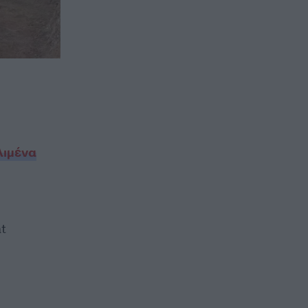
λιμένα
t