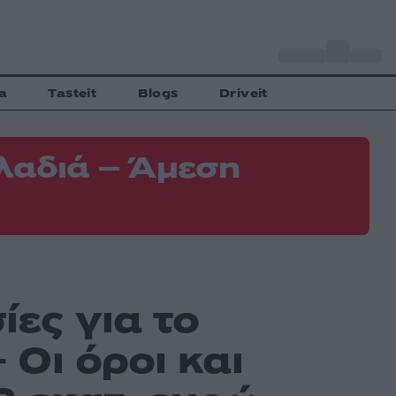
o
Αθήνα
31
C
a
Tasteit
Blogs
Driveit
λαδιά – Άμεση
ίες για το
Οι όροι και