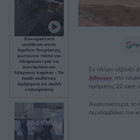
Σοκαριστική
υπόθεση στην
Προ
Κρήτη: Τουρίστας
ρωτούσε πόσο να
πληρώσει για να
ασελγήσει σε
Σε πλήρη εξέλιξη β
10χρονο κορίτσι - Το
Αθηνών
, στο πλαί
παιδί καθόταν
αμέριμνο σε αυλή
τιμήματος 22 εκατ
επιχείρησης
Αναλυτικότερα, το
περιλαμβάνει την κ