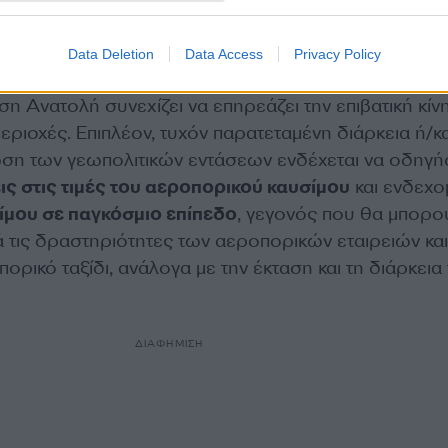
εξελίξεις
Data Deletion
Data Access
Privacy Policy
η Ανατολή συνεχίζει να επηρεάζει την επιβατική κίν
περιοχές. Επιπλέον, τυχόν παρατεταμένη διάρκεια ή/κα
ση των γεωπολιτικών εντάσεων ενδέχεται να οδηγή
ς στις τιμές του αεροπορικού καυσίμου
και ενδεχ
ίμου σε παγκόσμιο επίπεδο
, γεγονός που θα μπορο
 τις δραστηριότητες των αεροπορικών εταιρειών και
πορικό ταξίδι, ανάλογα με την έκταση και τη διάρκεια
ΔΙΑΦΗΜΙΣΗ