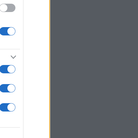
χή
ι
ης
στη
ά 3,8%
σεων
ον