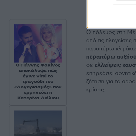
Γεωπολιτικές 
Ο πόλεμος στη Μέσ
από τις πληγείσες 
περαιτέρω κλιμάκω
περαιτέρω αυξήσει
σε
ελλείψεις καυσ
Ο Γιάννης Φακίνος
αποκάλυψε πώς
επηρεάσει αρνητικά
έγινε viral το
ζήτηση για το αερο
τραγούδι του
«Λογαριασμός» που
κρίσης.
ερμηνεύει η
Κατερίνα Λιόλιου