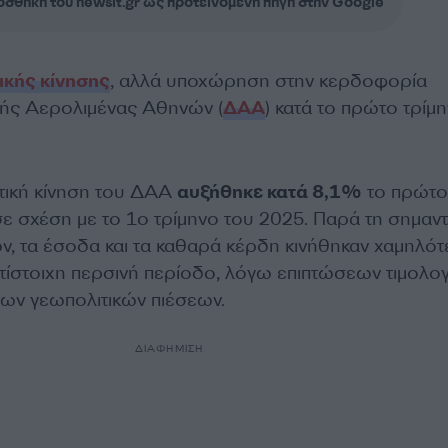
σθήκη του newsit.gr ως προτεινόμενη πηγή στην Google
ικής κίνησης
, αλλά υποχώρηση στην κερδοφορία
νής Αερολιμένας Αθηνών (
ΔΑΑ
) κατά το πρώτο τρίμ
ατική κίνηση του ΔΑΑ
αυξήθηκε κατά 8,1%
το πρώτο
ε σχέση με το 1ο τρίμηνο του 2025. Παρά τη σημαντ
ν, τα έσοδα και τα καθαρά κέρδη κινήθηκαν χαμηλό
ντίστοιχη περσινή περίοδο, λόγω επιπτώσεων τιμολο
 των γεωπολιτικών πιέσεων.
ΔΙΑΦΗΜΙΣΗ