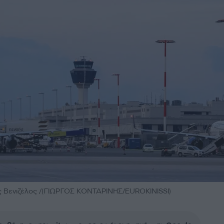
 Βενιζέλος /(ΓΙΩΡΓΟΣ ΚΟΝΤΑΡΙΝΗΣ/EUROKINISSI)