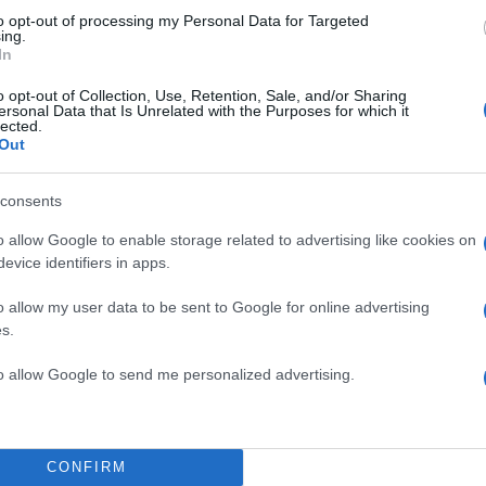
 ενώ η διαγωνιστική διαδικασία με Πρώιμη Συμμετο
to opt-out of processing my Personal Data for Targeted
ing.
CI) για τα κτίρια του Κύριου και του Δορυφορικού
In
βρίσκεται σε εξέλιξη, με την ανάθεση να αναμένετα
o opt-out of Collection, Use, Retention, Sale, and/or Sharing
 εξαμήνου του 2026.
ersonal Data that Is Unrelated with the Purposes for which it
lected.
ιατηρεί τις προβλέψεις της για το 2026.
Out
νακοίνωσε ο ΔΑΑ, κατά το 1ο τρίμηνο, το οποίο
consents
λεί το χαμηλότερο τρίμηνο του έτους από πλευράς
o allow Google to enable storage related to advertising like cookies on
, το αεροδρόμιο εξυπηρέτησε συνολικά 6,28 εκατ.
evice identifiers in apps.
φοντας αύξηση 8,1%. Η αύξηση της επιβατικής κίνησ
o allow my user data to be sent to Google for online advertising
 Μάρτιο του 2026 σε σύγκριση με τους δύο
s.
ες, εν μέσω της εντεινόμενης γεωπολιτικής κρίσης 
στόσο,
η επιβατική κίνηση παρέμεινε αυξημένη κατ
to allow Google to send me personalized advertising.
ίπεδα του 2025
. Η επίδραση των γεωπολιτικών εντά
 Απρίλιο, με την αύξηση της επιβατικής κίνησης για τ
 να επιβραδύνεται στο 1% σε σύγκριση με το 2025.
CONFIRM