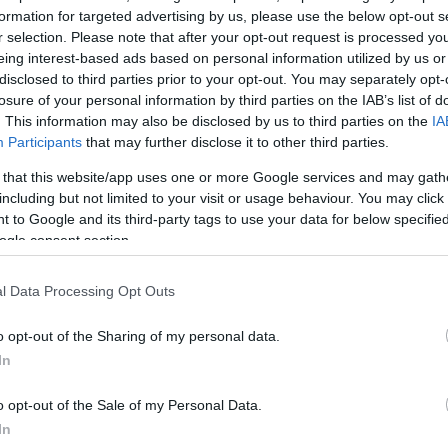
formation for targeted advertising by us, please use the below opt-out s
οσμένο EBITDA
διαμορφώθηκε σε 55,3 εκατ. ευρώ,
r selection. Please note that after your opt-out request is processed y
τά 14,9% σε σύγκριση με το 1ο τρίμηνο του 2025, 
eing interest-based ads based on personal information utilized by us or
disclosed to third parties prior to your opt-out. You may separately opt-
ς της τιμολογιακής πολιτικής που εφαρμόστηκε με 
losure of your personal information by third parties on the IAB’s list of
μιση της κερδοφορίας με το ρυθμιστικό πλαίσιο.
. This information may also be disclosed by us to third parties on the
IA
τά από φόρους
διαμορφώθηκαν σε 18,9 εκατ. ευρώ
Participants
that may further disclose it to other third parties.
ά 7,3 εκατ. ευρώ, όπως αναμενόταν, προκειμένου τα
 that this website/app uses one or more Google services and may gath
α των Αεροπορικών Δραστηριοτήτων σε ετήσια βάσ
including but not limited to your visit or usage behaviour. You may click 
 to Google and its third-party tags to use your data for below specifi
εναρμονισμένα με το ρυθμιστικό πλαίσιο, μετά την
ogle consent section.
του Μεταφερόμενου Ποσού.
α επανεπένδυσης μερίσματος (Scrip Dividend) για τ
l Data Processing Opt Outs
ε με επιτυχία στις 15 Μαΐου, με ποσοστό συμμετοχ
άντληση κεφαλαίων ύψους 83,25 εκατ. ευρώ, τα οποί
o opt-out of the Sharing of my personal data.
στο Κεφάλαιο Αεροπορικών Δραστηριοτήτων.
In
α επέκτασης αεροδρομίου βρίσκεται σε εξέλιξη: οι
o opt-out of the Sale of my Personal Data.
ικές εργασίες προχωρούν για τον Πολυώροφο Χώ
In
Οχημάτων και τον νέο Βορειοδυτικό Χώρο Στάθμευ