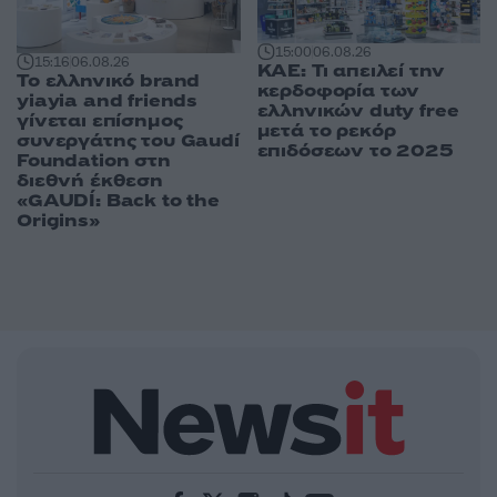
15:00
06.08.26
15:16
06.08.26
ΚΑΕ: Τι απειλεί την
Το ελληνικό brand
κερδοφορία των
yiayia and friends
ελληνικών duty free
γίνεται επίσημος
μετά το ρεκόρ
συνεργάτης του Gaudí
επιδόσεων το 2025
Foundation στη
διεθνή έκθεση
«GAUDÍ: Back to the
Origins»