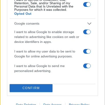
3
“σωτήρες” ανήκουν στο χρονοντούλαπο
Retention, Sale, and/or Sharing of my
Personal Data that Is Unrelated with the
της ιστορίας
Purposes for which it was collected.
Opted Out
4
Θρήνος για τον Λιονέλ Μέσι – Πέθανε ο
πατέρας του, Χόρχε
Google consents
5
Το 5ο πακέτο βίντεο και φωτογραφιών με
UFO από το Πεντάγωνο - Το «τρίγωνο» και
I want to allow Google to enable storage
οι «ψυχρές σφαίρες»
related to advertising like cookies on web or
device identifiers in apps.
Πιο σχολιασμένα
I want to allow my user data to be sent to
Google for online advertising purposes.
Marfin: Η 46χρονη πήρε προθεσμία για
104
να απολογηθεί την Τρίτη – «Είναι αθώα,
I want to allow Google to send me
συμμετείχε στη διαδήλωση όπως και
personalized advertising.
100.000 άτομα»
Βγήκαν ξανά τα μαχαίρια στην Ελπίδα
96
για τη Δημοκρατία: «Καρυστιανού,
Γρατσία και Γαλανός μετέτρεψαν το
CONFIRM
κίνημα σε φοβικό αρχηγικό κόμμα»
Μεταφορές χρημάτων: Πότε μπορεί να
85
θεωρηθούν δωρεές και να επιβληθεί
Data Deletion
Data Access
Privacy Policy