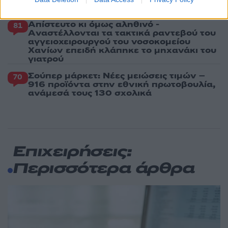
φόρος – Τι ισχυεί για τις γονικές παροχές
Απίστευτο κι όμως αληθινό -
81
Aναστέλλονται τα τακτικά ραντεβού του
αγγειοχειρουργού του νοσοκομείου
Χανίων επειδή κλάπηκε το μηχανάκι του
γιατρού
Σούπερ μάρκετ: Νέες μειώσεις τιμών –
70
916 προϊόντα στην εθνική πρωτοβουλία,
ανάμεσά τους 130 σχολικά
Επιχειρήσεις:
Περισσότερα άρθρα