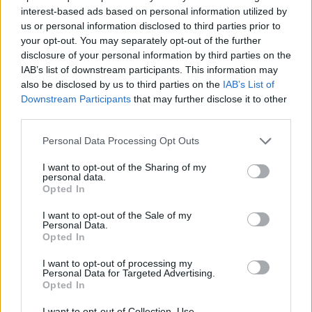
DELIVERY
ΑΓΟΡΑ
interest-based ads based on personal information utilized by
us or personal information disclosed to third parties prior to
Share:
your opt-out. You may separately opt-out of the further
disclosure of your personal information by third parties on the
IAB’s list of downstream participants. This information may
Ακολουθήστε το Νewsit.gr στο
Google News
και
ενημερωθείτε πρώτοι για όλη την ειδησεογραφία και τα
also be disclosed by us to third parties on the
IAB’s List of
τελευταία νέα
της ημέρας
Downstream Participants
that may further disclose it to other
third parties.
Please note that this website/app uses one or more Google
Personal Data Processing Opt Outs
services and may gather and store information including but
not limited to your visit or usage behaviour. You may click to
I want to opt-out of the Sharing of my
personal data.
grant or deny consent to Google and its third-party tags to
Πιο δημοφιλή
Opted In
use your data for below specified purposes in below Google
consent section.
1
I want to opt-out of the Sale of my
Η Άννα Βίσση ξετρελάθηκε με μπάντα που
Personal Data.
έπαιζε Τσιτσάνη στο Φισκάρδο και τους
Opted In
πρότεινε συνεργασία
2
Κωνσταντίνος Αργυρός και Αλεξάνδρα
I want to opt-out of processing my
Personal Data for Targeted Advertising.
Νίκα κάνουν διακοπές με πολυτελές γιοτ
Opted In
με τα δύο παιδιά τους
Μαριζέτα Αντωνοπούλου στο newsit.gr: Οι
I want to opt-out of Collection, Use,