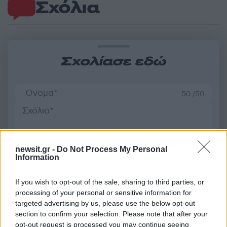
Σχόλια
Σχολίασε εδώ
50 /50
newsit.gr -
Do Not Process My Personal
2000 /2000
Information
Υποβολή σχολίου
If you wish to opt-out of the sale, sharing to third parties, or
processing of your personal or sensitive information for
Όροι Χρήσης
. Το site προστατεύεται από reCAPTCHA, ισχύουν
targeted advertising by us, please use the below opt-out
Πολιτική Απορρήτου
&
Όροι Χρήσης
της Google.
section to confirm your selection. Please note that after your
Επιχειρήσεις
opt-out request is processed you may continue seeing