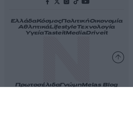
Ελλάδα
Κόσμος
Πολιτική
Οικονομία
Αθλητικά
Lifestyle
Τεχνολογία
Υγεία
Tasteit
Media
Driveit
Πρωτοσέλιδα
Γνώμη
Melas Blog
Καιρός
Παράξενες Ειδήσεις
Nikos Blog
Videos
Ταυτότητα
Επικοινωνία
Διαφήμιση
Όροι
Πολιτική
Πληροφορίες α.27