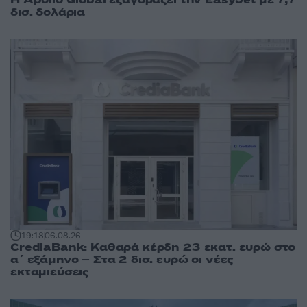
Η Apollo Global εξαγοράζει την EasyJet με 7,7
δισ. δολάρια
19:18
06.08.26
CrediaBank: Καθαρά κέρδη 23 εκατ. ευρώ στο
α΄ εξάμηνο – Στα 2 δισ. ευρώ οι νέες
εκταμιεύσεις