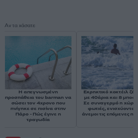
Αν τα χάσατε
Η απεγνωσμένη
Εκρηκτικό κοκτέιλ ζέσ
προσπάθεια του barman να
με 40άρια και 8 μποφό
σώσει τον 4χρονο που
Σε συναγερμό η χώρα 
πνίγηκε σε πισίνα στην
φωτιές, ενισχύονται 
Πάρο - Πώς έγινε η
άνεμοι τις επόμενες ημ
τραγωδία