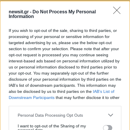
Αν τα χάσατε
newsit.gr -
Do Not Process My Personal
Information
If you wish to opt-out of the sale, sharing to third parties, or
processing of your personal or sensitive information for
targeted advertising by us, please use the below opt-out
section to confirm your selection. Please note that after your
opt-out request is processed you may continue seeing
interest-based ads based on personal information utilized by
us or personal information disclosed to third parties prior to
your opt-out. You may separately opt-out of the further
Καιρός «hot – dry – windy»
Σε 57χρονη αγνοούμ
τις επόμενες 48 ώρες:
από την Κυψέλη ανήκε
disclosure of your personal information by third parties on the
Αυξημένος ο κίνδυνος
σορός που βρέθηκε σ
IAB’s list of downstream participants. This information may
φωτιάς, συναγερμός σε 6
Λυκαβηττό - Από πτώσ
also be disclosed by us to third parties on the
IAB’s List of
περιφέρειες
θάνατός της
Downstream Participants
that may further disclose it to other
third parties.
Please note that this website/app uses one or more Google
Personal Data Processing Opt Outs
Σχόλια
services and may gather and store information including but
not limited to your visit or usage behaviour. You may click to
I want to opt-out of the Sharing of my