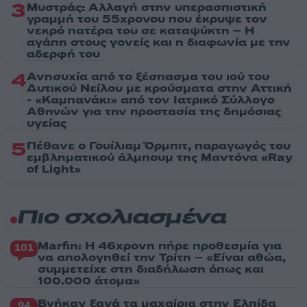
3
Μυστράς: Αλλαγή στην υπερασπιστική
γραμμή του 55χρονου που έκρυψε τον
νεκρό πατέρα του σε καταψύκτη – Η
αγάπη στους γονείς και η διαφωνία με την
αδερφή του
4
Ανησυχία από το ξέσπασμα του ιού του
Δυτικού Νείλου με κρούσματα στην Αττική
- «Καμπανάκι» από τον Ιατρικό Σύλλογο
Αθηνών για την προστασία της δημόσιας
υγείας
5
Πέθανε ο Γουίλιαμ Όρμπιτ, παραγωγός του
εμβληματικού άλμπουμ της Μαντόνα «Ray
of Light»
Πιο σχολιασμένα
Marfin: Η 46χρονη πήρε προθεσμία για
101
να απολογηθεί την Τρίτη – «Είναι αθώα,
συμμετείχε στη διαδήλωση όπως και
100.000 άτομα»
Βγήκαν ξανά τα μαχαίρια στην Ελπίδα
94