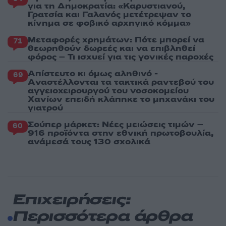
για τη Δημοκρατία: «Καρυστιανού,
Γρατσία και Γαλανός μετέτρεψαν το
κίνημα σε φοβικό αρχηγικό κόμμα»
Μεταφορές χρημάτων: Πότε μπορεί να
71
θεωρηθούν δωρεές και να επιβληθεί
φόρος – Τι ισχυεί για τις γονικές παροχές
Απίστευτο κι όμως αληθινό -
69
Aναστέλλονται τα τακτικά ραντεβού του
αγγειοχειρουργού του νοσοκομείου
Χανίων επειδή κλάπηκε το μηχανάκι του
γιατρού
Σούπερ μάρκετ: Νέες μειώσεις τιμών –
60
916 προϊόντα στην εθνική πρωτοβουλία,
ανάμεσά τους 130 σχολικά
Επιχειρήσεις:
Περισσότερα άρθρα