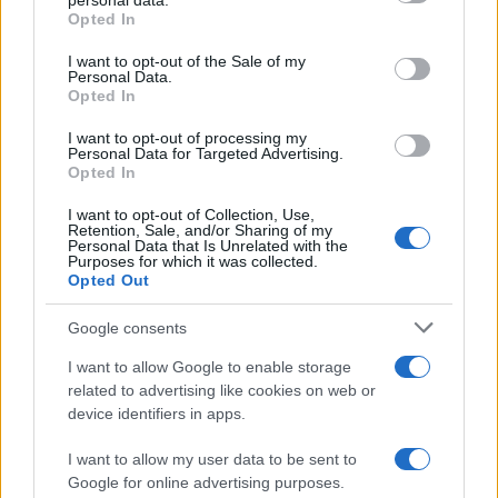
personal data.
grant or deny consent to Google and its third-party tags to
Opted In
use your data for below specified purposes in below Google
consent section.
I want to opt-out of the Sale of my
Personal Data.
Σχολίασε εδώ
Opted In
I want to opt-out of processing my
50 /50
Personal Data for Targeted Advertising.
Opted In
I want to opt-out of Collection, Use,
Retention, Sale, and/or Sharing of my
Personal Data that Is Unrelated with the
Purposes for which it was collected.
Opted Out
2000 /2000
Υποβολή σχολίου
Google consents
I want to allow Google to enable storage
Όροι Χρήσης
. Το site προστατεύεται από reCAPTCHA, ισχύουν
related to advertising like cookies on web or
Πολιτική Απορρήτου
&
Όροι Χρήσης
της Google.
device identifiers in apps.
Επιχειρήσεις
ΕΣΟΔΑ
ΚΕΡΔΗ
I want to allow my user data to be sent to
Google for online advertising purposes.
ΟΡΓΑΝΙΣΜΟΣ ΛΙΜΕΝΟΣ ΠΕΙΡΑΙΩΣ