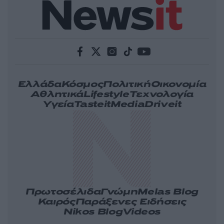
Ελλάδα
Κόσμος
Πολιτική
Οικονομία
Αθλητικά
Lifestyle
Τεχνολογία
Υγεία
Tasteit
Media
Driveit
Πρωτοσέλιδα
Γνώμη
Melas Blog
Καιρός
Παράξενες Ειδήσεις
Nikos Blog
Videos