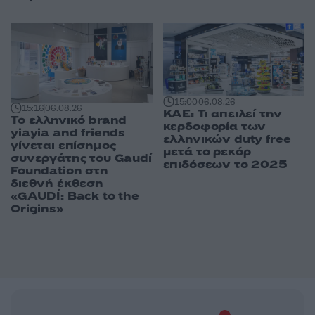
15:00
06.08.26
15:16
06.08.26
ΚΑΕ: Τι απειλεί την
Το ελληνικό brand
κερδοφορία των
yiayia and friends
ελληνικών duty free
γίνεται επίσημος
μετά το ρεκόρ
συνεργάτης του Gaudí
επιδόσεων το 2025
Foundation στη
διεθνή έκθεση
«GAUDÍ: Back to the
Origins»