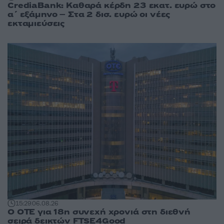
CrediaBank: Καθαρά κέρδη 23 εκατ. ευρώ στο
α΄ εξάμηνο – Στα 2 δισ. ευρώ οι νέες
εκταμιεύσεις
15:29
06.08.26
Ο ΟΤΕ για 18η συνεχή χρονιά στη διεθνή
σειρά δεικτών FTSE4Good