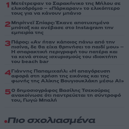
1
Μετέτρεψαν το Σαρακήνικο της Μήλου σε
ελικοδρόμιο – «Πάρκαραν» το ελικόπτερο
τους για να κάνουν μπάνιο
2
Μπρίτνεϊ Σπίαρς: Έκανε αποτυχημένο
μπότοξ και ανέβασε στο Instagram την
εμπειρία της
3
Πάρος: «Αν ήταν κάποιος πάνω από την
πισίνα, δε θα είχα θρηνήσει το παιδί μου» –
Η σπαρακτική περιγραφή του πατέρα και
τα κενά στους ισχυρισμούς του ιδιοκτήτη
του beach bar
4
Γιάννης Παπαμιχαήλ: «Η απαγόρευση
αφορά στη χρήση της εικόνας και της
φωνής της Αλίκης Βουγιουκλάκη μέσω AI»
5
Ο δημοσιογράφος Βασίλης Τσεκούρας
ανακοίνωσε ότι παντρεύεται τη σύντροφό
του, Γωγώ Μπαλή
Πιο σχολιασμένα