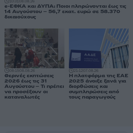
10:31
08.08.26
e-ΕΦΚΑ και ΔΥΠΑ: Ποιοι πληρώνονται έως τις
14 Αυγούστου – 56,7 εκατ. ευρώ σε 58.370
δικαιούχους
08:15
08.08.26
21:12
07.08.26
Θερινές εκπτώσεις
Η πλατφόρμα της ΕΑΕ
2026 έως τις 31
2025 άνοιξε ξανά για
Αυγούστου – Τι πρέπει
διορθώσεις και
να προσέξουν οι
συμπληρώσεις από
καταναλωτές
τους παραγωγούς