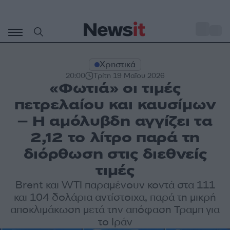
Μετάβαση
σε
o
27
περιεχόμενο
Χρηστικά
20:00
Τρίτη 19 Μαΐου 2026
«Φωτιά» οι τιμές
πετρελαίου και καυσίμων
– Η αμόλυβδη αγγίζει τα
2,12 το λίτρο παρά τη
διόρθωση στις διεθνείς
τιμές
Brent και WTI παραμένουν κοντά στα 111
και 104 δολάρια αντίστοιχα, παρά τη μικρή
αποκλιμάκωση μετά την απόφαση Τραμπ για
το Ιράν