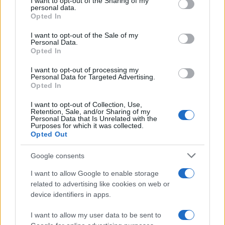
not limited to your visit or usage behaviour. You may click to
I want to opt-out of the Sharing of my
του νόμου για την
σήμερα με ανέμους έω
personal data.
grant or deny consent to Google and its third-party tags to
προσγείωση του
μποφόρ και θερμοκρα
Opted In
use your data for below specified purposes in below Google
ελικοπτέρου στο
στους 39°C - Την Πέμ
Σαρακήνικο
υποχωρεί ο υδράργυ
consent section.
I want to opt-out of the Sale of my
Personal Data.
Opted In
Σχόλια
I want to opt-out of processing my
Personal Data for Targeted Advertising.
Opted In
I want to opt-out of Collection, Use,
Retention, Sale, and/or Sharing of my
Personal Data that Is Unrelated with the
Σχολίασε εδώ
Purposes for which it was collected.
Opted Out
50 /50
Google consents
I want to allow Google to enable storage
related to advertising like cookies on web or
device identifiers in apps.
2000 /2000
I want to allow my user data to be sent to