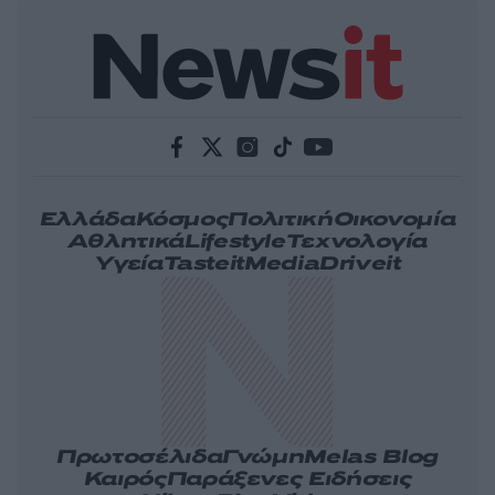
Ελλάδα
Κόσμος
Πολιτική
Οικονομία
Αθλητικά
Lifestyle
Τεχνολογία
Υγεία
Tasteit
Media
Driveit
Πρωτοσέλιδα
Γνώμη
Melas Blog
Καιρός
Παράξενες Ειδήσεις