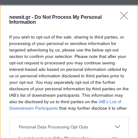
newsit.gr -
Do Not Process My Personal
Information
If you wish to opt-out of the sale, sharing to third parties, or
processing of your personal or sensitive information for
targeted advertising by us, please use the below opt-out
section to confirm your selection. Please note that after your
opt-out request is processed you may continue seeing
Αν τα χάσατε
interest-based ads based on personal information utilized by
us or personal information disclosed to third parties prior to
your opt-out. You may separately opt-out of the further
disclosure of your personal information by third parties on the
IAB’s list of downstream participants. This information may
also be disclosed by us to third parties on the
IAB’s List of
Downstream Participants
that may further disclose it to other
third parties.
Please note that this website/app uses one or more Google
Personal Data Processing Opt Outs
services and may gather and store information including but
Μήλος: Οι «γκρίζες ζώνες»
«Εκρηκτικό κοκτέιλ