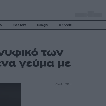
o
Αθήνα
27
C
a
Tasteit
Blogs
Driveit
 νυφικό των
ένα γεύμα με
ΔΙΑΦΗΜΙΣΗ