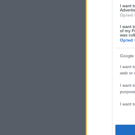
I want 
Advertis
Opted 
I want t
of my P
was col
Opted 
Google 
I want t
web or d
I want t
purpose
I want 
@_getfit
#weightlo