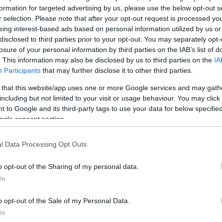
formation for targeted advertising by us, please use the below opt-out s
r selection. Please note that after your opt-out request is processed y
ε 22 κιλά για τον γάμο της που έγινε τον Νοέμβριο το
eing interest-based ads based on personal information utilized by us or
άλλα 32 παρακολουθώντας απλά τις θερμίδες που
disclosed to third parties prior to your opt-out. You may separately opt-
νοντας προπόνηση με βάρη.
losure of your personal information by third parties on the IAB’s list of
. This information may also be disclosed by us to third parties on the
IA
Participants
that may further disclose it to other third parties.
ΔΙΑΦΗΜΙΣΗ
 that this website/app uses one or more Google services and may gath
including but not limited to your visit or usage behaviour. You may click 
 to Google and its third-party tags to use your data for below specifi
ogle consent section.
l Data Processing Opt Outs
o opt-out of the Sharing of my personal data.
In
o opt-out of the Sale of my Personal Data.
In