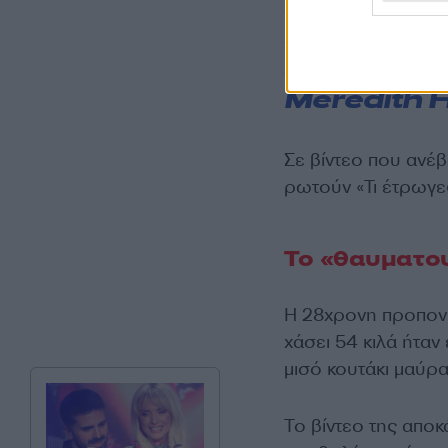
#weightlo
#weightlo
#weightlo
Meredith 
Σε βίντεο που ανέ
ρωτούν «Τι έτρωγες 
Το «θαυματου
Η 28χρονη προπονή
χάσει 54 κιλά ήταν
μισό κουτάκι μαύρα
Το βίντεο της απο