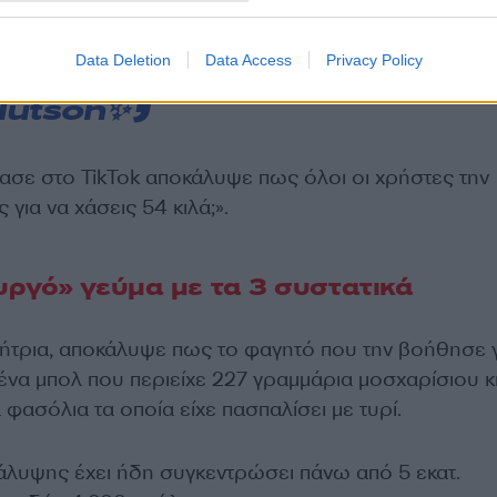
sstransformation
ssmotivation
Data Deletion
Data Access
Privacy Policy
ssrecipes
♬ original sound –
Hutson✨
βασε στο TikTok αποκάλυψε πως όλοι οι χρήστες την
για να χάσεις 54 κιλά;».
ργό» γεύμα με τα 3 συστατικά
τρια, αποκάλυψε πως το φαγητό που την βοήθησε γ
 ένα μπολ που περιείχε 227 γραμμάρια μοσχαρίσιου κ
 φασόλια τα οποία είχε πασπαλίσει με τυρί.
κάλυψης έχει ήδη συγκεντρώσει πάνω από 5 εκατ.