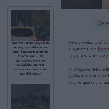
Προ
Μία γυναίκα από τ
Marfin: Απολογείται
σήμερα η 46χρονη
περισσότερο
βάρ
που έφτασε από τη
της μέσα από τον λ
Βρετανία – Η
μεταγωγή στην
Ελλάδα και τα
Η 28χρονη Meredit
στοιχεία που την
εμπλέκουν
φτάνοντας από τα 1
στο νυφικό που είχε