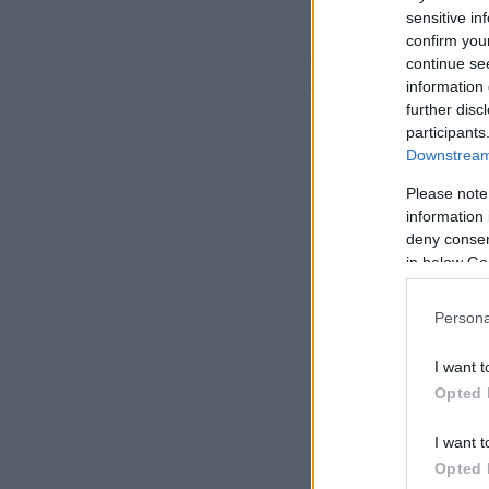
sensitive in
confirm you
Αν και αρχικά έχασ
continue se
2020, μετά έχασε 
information 
κατανάλωνε και κά
further disc
participants
Downstream 
Please note
information 
deny consent
in below Go
Persona
I want t
Opted 
I want t
Opted 