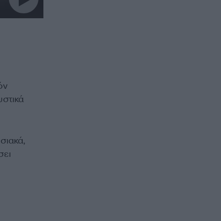
όν
υστικά
σιακά,
σει