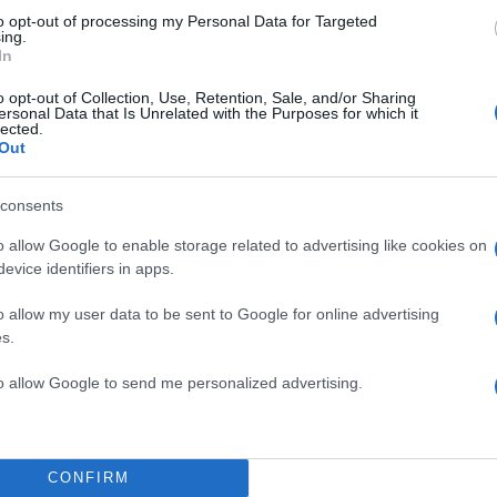
to opt-out of processing my Personal Data for Targeted
ing.
In
o opt-out of Collection, Use, Retention, Sale, and/or Sharing
ersonal Data that Is Unrelated with the Purposes for which it
lected.
Out
consents
o allow Google to enable storage related to advertising like cookies on
evice identifiers in apps.
o allow my user data to be sent to Google for online advertising
s.
to allow Google to send me personalized advertising.
withmer
we keep it simp
ss
CONFIRM