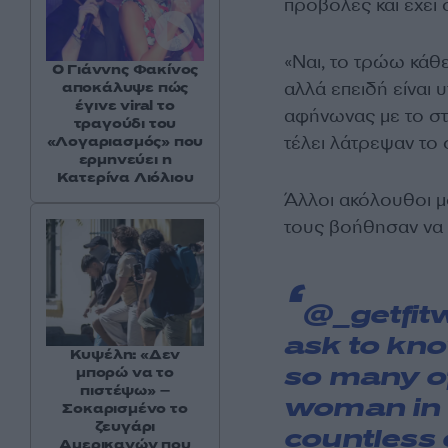
προβολές και έχει 
«Ναι, το τρώω κάθ
Ο Γιάννης Φακίνος
αλλά επειδή είναι 
αποκάλυψε πώς
έγινε viral το
αφήνωνας με το στό
τραγούδι του
τέλει λάτρεψαν το 
«Λογαριασμός» που
ερμηνεύει η
Κατερίνα Λιόλιου
Άλλοι ακόλουθοι μ
τους βοήθησαν να
@_getfit
ask to kno
Κυψέλη: «Δεν
μπορώ να το
so many of
πιστέψω» –
woman in 
Σοκαρισμένο το
ζευγάρι
countless 
Αμερικανών που