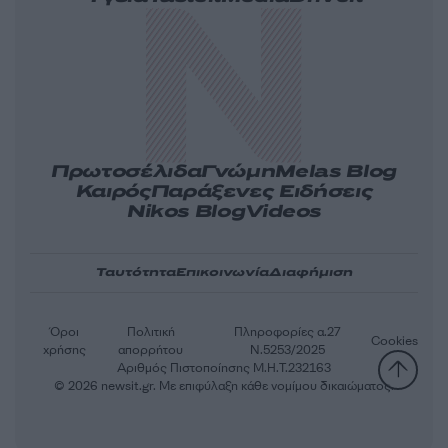
Πρωτοσέλιδα
Γνώμη
Melas Blog
Καιρός
Παράξενες Ειδήσεις
Nikos Blog
Videos
Ταυτότητα
Επικοινωνία
Διαφήμιση
Όροι
Πολιτική
Πληροφορίες α.27
Cookies
χρήσης
απορρήτου
Ν.5253/2025
Αριθμός Πιστοποίησης Μ.Η.Τ.232163
© 2026 newsit.gr. Με επιφύλαξη κάθε νομίμου δικαιώματος.