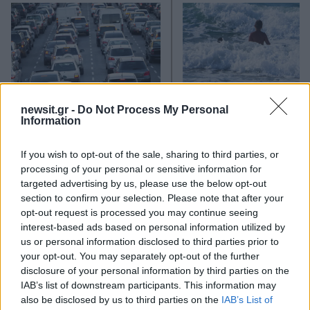
newsit.gr -
Do Not Process My Personal
Information
Πινακίδες κυκλοφορίας με
Εκρηκτικό κοκτέιλ ζέσ
λίγα κλικ: Τα 3 βήματα για
με 40άρια και 8 μποφό
παραγγελίες και έκδοση –
Σε συναγερμό η χώρα 
If you wish to opt-out of the sale, sharing to third parties, or
Αυστηροποιούνται οι
φωτιές, ενισχύονται 
processing of your personal or sensitive information for
κυρώσεις για παραβάσεις
άνεμοι τις επόμενες ημ
targeted advertising by us, please use the below opt-out
section to confirm your selection. Please note that after your
opt-out request is processed you may continue seeing
Σχόλια
interest-based ads based on personal information utilized by
us or personal information disclosed to third parties prior to
your opt-out. You may separately opt-out of the further
disclosure of your personal information by third parties on the
IAB’s list of downstream participants. This information may
also be disclosed by us to third parties on the
IAB’s List of
Σχολίασε εδώ