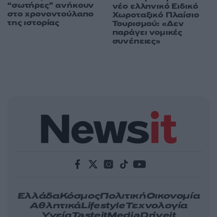
“σωτήρες” ανήκουν
νέο ελληνικό Ειδικό
στο χρονοντούλαπο
Χωροταξικό Πλαίσιο
της ιστορίας
Τουρισμού: «Δεν
παράγει νομικές
συνέπειες»
Ελλάδα
Κόσμος
Πολιτική
Οικονομία
Αθλητικά
Lifestyle
Τεχνολογία
Υγεία
Tasteit
Media
Driveit