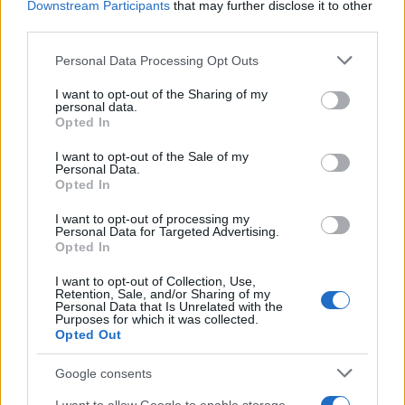
Downstream Participants
that may further disclose it to other
third parties.
50 /50
Please note that this website/app uses one or more Google
Personal Data Processing Opt Outs
services and may gather and store information including but
not limited to your visit or usage behaviour. You may click to
I want to opt-out of the Sharing of my
personal data.
grant or deny consent to Google and its third-party tags to
Opted In
use your data for below specified purposes in below Google
consent section.
2000 /2000
I want to opt-out of the Sale of my
Personal Data.
Opted In
Υποβολή σχολίου
I want to opt-out of processing my
Όροι Χρήσης
. Το site προστατεύεται από reCAPTCHA, ισχύουν
Personal Data for Targeted Advertising.
Πολιτική Απορρήτου
&
Όροι Χρήσης
της Google.
Opted In
Πολιτική
I want to opt-out of Collection, Use,
Retention, Sale, and/or Sharing of my
ΑΛΕΞΑΝΔΡΑ ΣΔΟΥΚΟΥ
Personal Data that Is Unrelated with the
Purposes for which it was collected.
ΝΕΑ ΔΗΜΟΚΡΑΤΙΑ
Opted Out
Share:
Google consents
Ακολουθήστε το Νewsit.gr στο
Google News
και