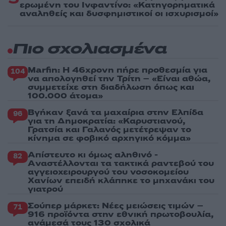
ερωμένη του Ινφαντίνο: «Κατηγορηματικά
αναληθείς και δυσφημιστικοί οι ισχυρισμοί»
Πιο σχολιασμένα
Marfin: Η 46χρονη πήρε προθεσμία για
104
να απολογηθεί την Τρίτη – «Είναι αθώα,
συμμετείχε στη διαδήλωση όπως και
100.000 άτομα»
Βγήκαν ξανά τα μαχαίρια στην Ελπίδα
96
για τη Δημοκρατία: «Καρυστιανού,
Γρατσία και Γαλανός μετέτρεψαν το
κίνημα σε φοβικό αρχηγικό κόμμα»
Απίστευτο κι όμως αληθινό -
82
Aναστέλλονται τα τακτικά ραντεβού του
αγγειοχειρουργού του νοσοκομείου
Χανίων επειδή κλάπηκε το μηχανάκι του
γιατρού
Σούπερ μάρκετ: Νέες μειώσεις τιμών –
71
916 προϊόντα στην εθνική πρωτοβουλία,
ανάμεσά τους 130 σχολικά