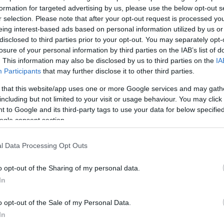
formation for targeted advertising by us, please use the below opt-out s
σημάνω την
εξαιρετική συνεργασία
που έχουμε στον
r selection. Please note that after your opt-out request is processed y
ου, καθώς και τη
σημαντική πρόοδο
που έχετε σημει
eing interest-based ads based on personal information utilized by us or
α», ανέφερε αρχικά ο Ευρωπαίος Επίτροπος.
disclosed to third parties prior to your opt-out. You may separately opt-
losure of your personal information by third parties on the IAB’s list of
. This information may also be disclosed by us to third parties on the
IA
Participants
that may further disclose it to other third parties.
 that this website/app uses one or more Google services and may gath
including but not limited to your visit or usage behaviour. You may click 
 to Google and its third-party tags to use your data for below specifi
ogle consent section.
l Data Processing Opt Outs
o opt-out of the Sharing of my personal data.
In
o opt-out of the Sale of my Personal Data.
In