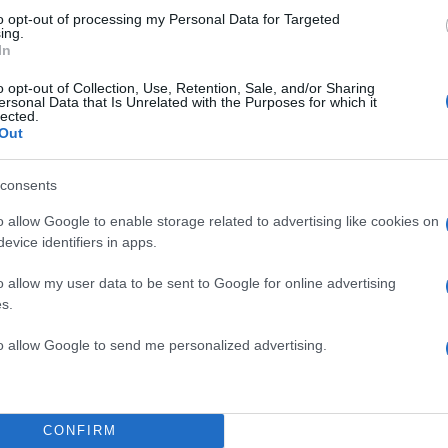
to opt-out of processing my Personal Data for Targeted
ing.
In
o opt-out of Collection, Use, Retention, Sale, and/or Sharing
ersonal Data that Is Unrelated with the Purposes for which it
lected.
Out
ΥΛΟΣ/EUROKINISSI
consents
ς αμφιβολία, οι
μεταρρυθμίσεις
που έχουν εφαρμοστ
τους Δικαίου εδώ στην Ελλάδα σας έχουν βοηθήσει
o allow Google to enable storage related to advertising like cookies on
evice identifiers in apps.
ενισχύσετε την οικονομία,
και πιστεύω, χωρίς αμφιβ
 πλέον όλο και περισσότερο ότι η βεβαιότητα όσον 
o allow my user data to be sent to Google for online advertising
ενισχύει την εμπιστοσύνη των επενδυτών
, δημιουργ
s.
ίο οι επιχειρήσεις επενδύουν, αναπτύσσονται και
to allow Google to send me personalized advertising.
ις εργασίας»,
κατέληξε.
ΔΙΑΦΗΜΙΣΗ
CONFIRM