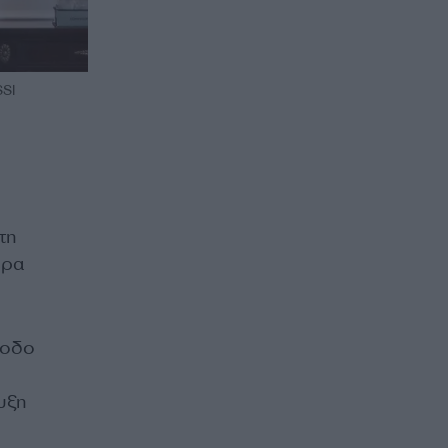
SI
τη
ερα
όοδο
υξη