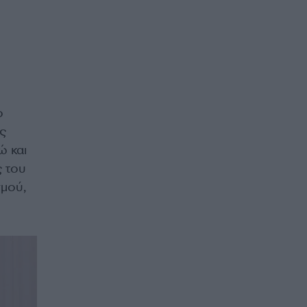
ο
ς
 και
ς του
σμού,