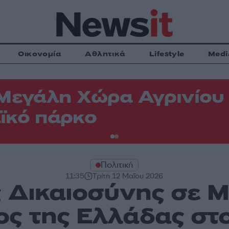
Οικονομία
Αθλητικά
Lifestyle
Medi
Μεγάλη Χώρα Αγρινίου -
ϊκό πάρκο
Πολιτική
11:35
Τρίτη 12 Μαΐου 2026
 Δικαιοσύνης σε 
ς της Ελλάδας στ