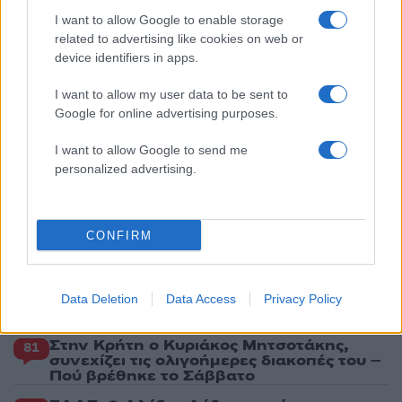
πάρουν την ευχή για τον γιο τους
I want to allow Google to enable storage
5
Ηφαίστειο Σαντορίνης: Ένας 15χρονος που
related to advertising like cookies on web or
δεν πρόλαβε να ξεφύγει από το τσουνάμι
device identifiers in apps.
μπορεί να αλλάξει τη χρονολογία της
προϊστορικής έκρηξης
I want to allow my user data to be sent to
Google for online advertising purposes.
Πιο σχολιασμένα
I want to allow Google to send me
personalized advertising.
Βγήκαν ξανά τα μαχαίρια στην Ελπίδα
96
για τη Δημοκρατία: «Καρυστιανού,
Γρατσία και Γαλανός μετέτρεψαν το
κίνημα σε φοβικό αρχηγικό κόμμα»
CONFIRM
Απίστευτο κι όμως αληθινό -
85
Aναστέλλονται τα τακτικά ραντεβού του
αγγειοχειρουργού του νοσοκομείου
Χανίων επειδή κλάπηκε το μηχανάκι του
Data Deletion
Data Access
Privacy Policy
γιατρού
Στην Κρήτη ο Κυριάκος Μητσοτάκης,
81
συνεχίζει τις ολιγοήμερες διακοπές του –
Πού βρέθηκε το Σάββατο