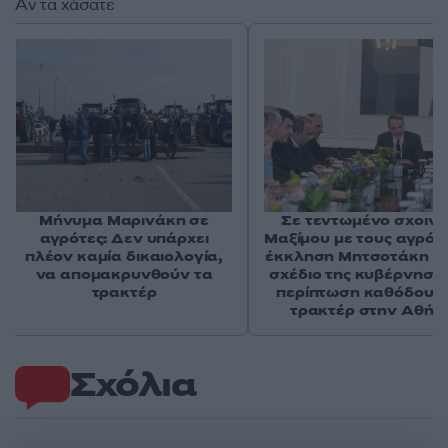
Αν τα χάσατε
Μήνυμα Μαρινάκη σε
Σε τεντωμένο σχοινί 
αγρότες: Δεν υπάρχει
Μαξίμου με τους αγρότε
πλέον καμία δικαιολογία,
έκκληση Μητσοτάκη κα
να απομακρυνθούν τα
σχέδιο της κυβέρνηση
τρακτέρ
περίπτωση καθόδου 
τρακτέρ στην Αθήν
Σχόλια