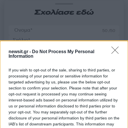
Σχολίασε εδώ
50 /50
newsit.gr -
Do Not Process My Personal
Information
2000 /2000
If you wish to opt-out of the sale, sharing to third parties, or
Υποβολή σχολίου
processing of your personal or sensitive information for
targeted advertising by us, please use the below opt-out
section to confirm your selection. Please note that after your
Όροι Χρήσης
. Το site προστατεύεται από reCAPTCHA, ισχύουν
Πολιτική Απορρήτου
&
Όροι Χρήσης
της Google.
opt-out request is processed you may continue seeing
interest-based ads based on personal information utilized by
Πολιτική
us or personal information disclosed to third parties prior to
ΑΓΡΟΤΕΣ
ΚΩΣΤΑΣ ΤΣΙΑΡΑΣ
ΜΠΛΟΚΑ
your opt-out. You may separately opt-out of the further
disclosure of your personal information by third parties on the
Share:
IAB’s list of downstream participants. This information may