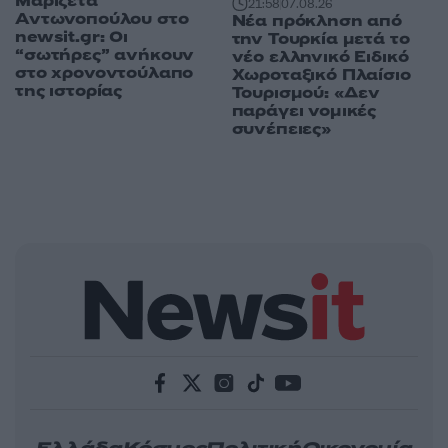
Μαριζέτα
21:58
07.08.26
Αντωνοπούλου στο
Νέα πρόκληση από
newsit.gr: Οι
την Τουρκία μετά το
“σωτήρες” ανήκουν
νέο ελληνικό Ειδικό
στο χρονοντούλαπο
Χωροταξικό Πλαίσιο
της ιστορίας
Τουρισμού: «Δεν
παράγει νομικές
συνέπειες»