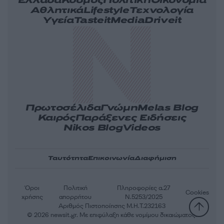
Ελλάδα
Κόσμος
Πολιτική
Οικονομία
Αθλητικά
Lifestyle
Τεχνολογία
Υγεία
Tasteit
Media
Driveit
Πρωτοσέλιδα
Γνώμη
Melas Blog
Καιρός
Παράξενες Ειδήσεις
Nikos Blog
Videos
Ταυτότητα
Επικοινωνία
Διαφήμιση
Όροι
Πολιτική
Πληροφορίες α.27
Cookies
χρήσης
απορρήτου
Ν.5253/2025
Αριθμός Πιστοποίησης Μ.Η.Τ.232163
© 2026 newsit.gr. Με επιφύλαξη κάθε νομίμου δικαιώματος.