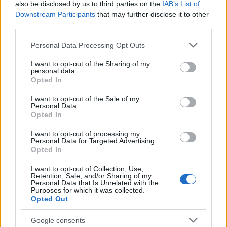
also be disclosed by us to third parties on the
IAB’s List of
Ακολουθήστε το Νewsit.gr στο
Google News
και
Downstream Participants
that may further disclose it to other
ενημερωθείτε πρώτοι για όλη την ειδησεογραφία και τα
third parties.
τελευταία νέα
της ημέρας
Please note that this website/app uses one or more Google
Personal Data Processing Opt Outs
services and may gather and store information including but
not limited to your visit or usage behaviour. You may click to
I want to opt-out of the Sharing of my
personal data.
grant or deny consent to Google and its third-party tags to
Opted In
use your data for below specified purposes in below Google
Πιο δημοφιλή
consent section.
I want to opt-out of the Sale of my
Personal Data.
Opted In
1
Κωνσταντίνος Αργυρός και Αλεξάνδρα
Νίκα κάνουν διακοπές με πολυτελές γιοτ
I want to opt-out of processing my
με τα δύο παιδιά τους
Personal Data for Targeted Advertising.
Opted In
2
Η Άννα Βίσση ξετρελάθηκε με μπάντα που
έπαιζε Τσιτσάνη στο Φισκάρδο και τους
πρότεινε συνεργασία
I want to opt-out of Collection, Use,
Retention, Sale, and/or Sharing of my
Personal Data that Is Unrelated with the
3
Θρήνος για τον Λιονέλ Μέσι – Πέθανε ο
Purposes for which it was collected.
πατέρας του, Χόρχε
Opted Out
4
Ελίζαμπεθ Ελέτσι και Νεκτάριος Λεμονίδης
πήγαν στον Άγιο Νεκτάριο Βούλας για να
Google consents