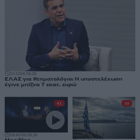
10:13
08.08.26
ΕΛΑΣ για Κτηματολόγιο: Η υποστελέχωση
έγινε μπίζνα 7 εκατ. ευρώ
41
10
08:40
08.08.26