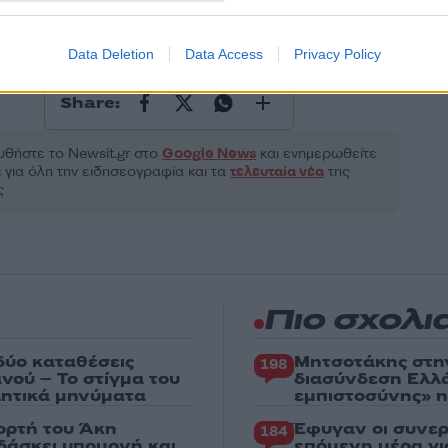
Πολιτική
Data Deletion
Data Access
Privacy Policy
ΡΙΑΚΟΣ ΜΗΤΣΟΤΑΚΗΣ
ΝΕΑ ΔΗΜΟΚΡΑΤΙΑ
Share:
θήστε το Νewsit.gr στο
Google News
και ενημερωθείτε
 για όλη την ειδησεογραφία και τα
τελευταία νέα
της
ς
Πιο σχολι
δύο καταθέσεις
Μητσοτάκης στη
198
νού – Το στίγμα του
διασύνδεση Ελλ
ιλητικά μηνύματα
εμπιστοσύνης» η
ορτή του Άκη
Έφυγαν οι συνερ
184
δάσκει υπομονή και
επόμενη μέρα γι