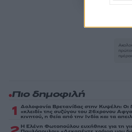
Google.
ΚΥ
Ακολου
πρώτοι
ημέρα
Πιο δημοφιλή
1
Δολοφονία Βρετανίδας στην Κυψέλη: Οι 
«κλειδί» της συζύγου του 26χρονου Αφγα
κινητού, η θεία από την Ινδία και τα απε
2
Η Ελένη Φωτοπούλου ευχήθηκε για τη γι
Παυλόπουλου: «Δεκαπέντε χρόνια μου δι