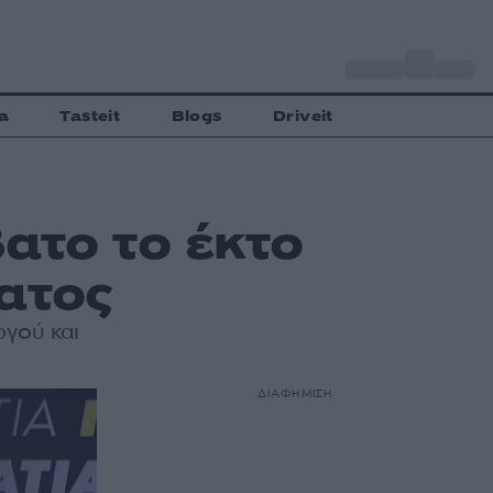
o
Αθήνα
35
C
a
Tasteit
Blogs
Driveit
ατο το έκτο
ατος
ργού και
ΔΙΑΦΗΜΙΣΗ