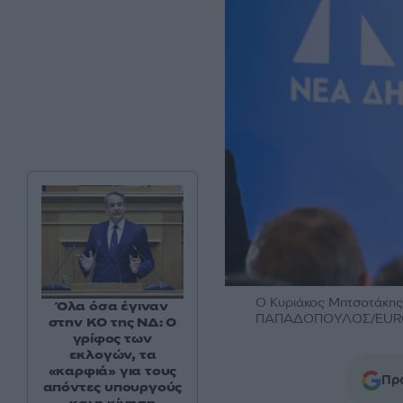
Ο Κυριάκος Μητσοτάκης
Όλα όσα έγιναν
ΠΑΠΑΔΟΠΟΥΛΟΣ/EURO
στην ΚΟ της ΝΔ: Ο
γρίφος των
εκλογών, τα
«καρφιά» για τους
Προ
απόντες υπουργούς