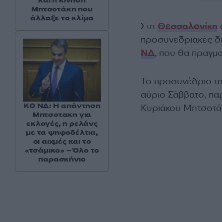
και η κίνηση
Μητσοτάκη που
άλλαξε το κλίμα
Στη
Θεσσαλονίκη
προσυνεδριακές δι
ΝΔ
, που θα πραγμα
Το προσυνέδριο τη
αύριο Σάββατο, π
ΚΟ ΝΔ: Η απάντηση
Κυριάκου Μητσοτά
Μητσοτακη για
εκλογές, η ρελάνς
με τα ψηφοδέλτια,
οι αιχμές και το
«τσάμικο» – Όλο το
παρασκήνιο