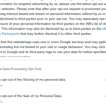
μιλία του Ευρωπαίου Επιτρόπου Βιώσιμων Μεταφορ
formation for targeted advertising by us, please use the below opt-out s
λου Τζιτζικώστα
.
r selection. Please note that after your opt-out request is processed y
eing interest-based ads based on personal information utilized by us or
disclosed to third parties prior to your opt-out. You may separately opt-
α ολοκληρωθεί με ομιλία του πρωθυπουργού
Κυριά
losure of your personal information by third parties on the IAB’s list of
. This information may also be disclosed by us to third parties on the
IA
Participants
that may further disclose it to other third parties.
ΔΙΑΦΗΜΙΣΗ
 that this website/app uses one or more Google services and may gath
including but not limited to your visit or usage behaviour. You may click 
 to Google and its third-party tags to use your data for below specifi
ogle consent section.
l Data Processing Opt Outs
o opt-out of the Sharing of my personal data.
In
o opt-out of the Sale of my Personal Data.
In