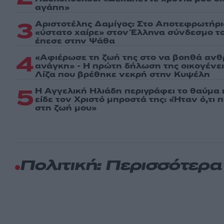
αγάπη»
3
Αριστοτέλης Δαμίγος: Στο Αποτεφρωτήρι
«ύστατο χαίρε» στον Έλληνα σύνδεσμο τ
έπεσε στην Ψάθα
4
«Αφιέρωσε τη ζωή της στο να βοηθά ανθ
ανάγκη» - Η πρώτη δήλωση της οικογένε
Λίζα που βρέθηκε νεκρή στην Κυψέλη
5
Η Αγγελική Ηλιάδη περιγράφει το θαύμα 
είδε τον Χριστό μπροστά της: «Ήταν ό,τι 
στη ζωή μου»
Πολιτική: Περισσότερ