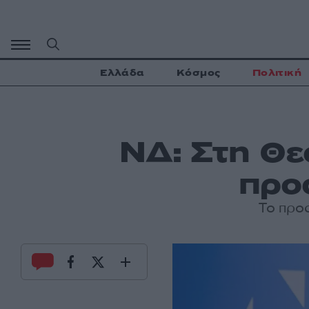
Μετάβαση
σε
περιεχόμενο
Ελλάδα
Κόσμος
Πολιτική
ΝΔ: Στη Θε
προ
Το προσ