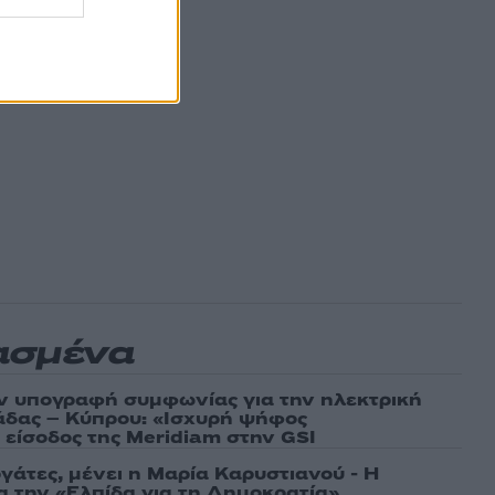
ασμένα
ν υπογραφή συμφωνίας για την ηλεκτρική
άδας – Κύπρου: «Ισχυρή ψήφος
 είσοδος της Meridiam στην GSI
γάτες, μένει η Μαρία Καρυστιανού - Η
α την «Ελπίδα για τη Δημοκρατία»