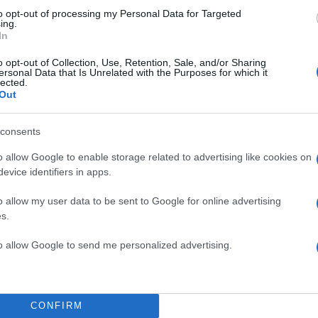
to opt-out of processing my Personal Data for Targeted
ing.
In
α
o opt-out of Collection, Use, Retention, Sale, and/or Sharing
ersonal Data that Is Unrelated with the Purposes for which it
lected.
Out
Σχολίασε εδώ
consents
o allow Google to enable storage related to advertising like cookies on
50
evice identifiers in apps.
o allow my user data to be sent to Google for online advertising
s.
to allow Google to send me personalized advertising.
2000 /
Υποβολή σχολίου
CONFIRM
ροστατεύεται από reCAPTCHA, ισχύουν
Πολιτική Απορρήτου
&
Όροι Χρήσης
της