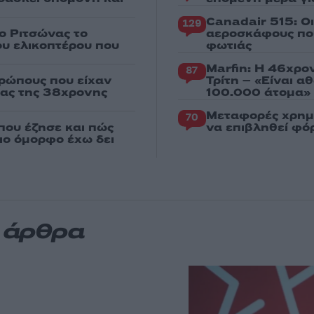
Canadair 515: Ο
129
ο Ριτσώνας το
αεροσκάφους που
ου ελικοπτέρου που
φωτιάς
Marfin: Η 46χρο
87
ρώπους που είχαν
Τρίτη – «Είναι 
ιας της 38χρονης
100.000 άτομα»
Μεταφορές χρημ
70
που έζησε και πώς
να επιβληθεί φόρ
πιο όμορφο έχω δει
α άρθρα