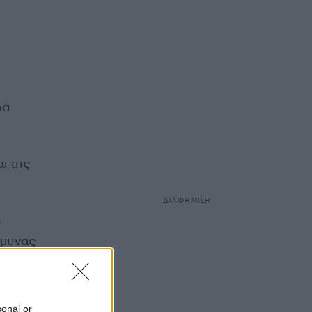
ρα
ι της
ΔΙΑΦΗΜΙΣΗ
υ
Άμυνας
sonal or