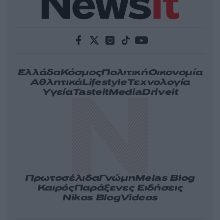
Ελλάδα
Κόσμος
Πολιτική
Οικονομία
Αθλητικά
Lifestyle
Τεχνολογία
Υγεία
Tasteit
Media
Driveit
Πρωτοσέλιδα
Γνώμη
Melas Blog
Καιρός
Παράξενες Ειδήσεις
Nikos Blog
Videos