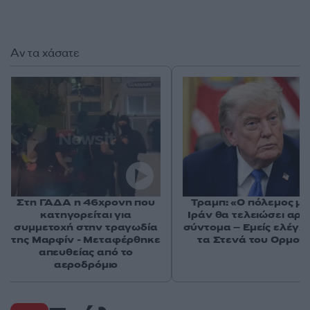
Αν τα χάσατε
Στη ΓΑΔΑ η 46χρονη που
Τραμπ: «Ο πόλεμος με
κατηγορείται για
Ιράν θα τελειώσει αρκ
συμμετοχή στην τραγωδία
σύντομα – Εμείς ελέγχ
της Μαρφίν - Μεταφέρθηκε
τα Στενά του Ορμού
απευθείας από το
αεροδρόμιο