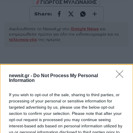
ΓΙΩΡΓΟΣ ΜΥΛΩΝΑΚΗΣ
Share:
Ακολουθήστε το Νewsit.gr στο
Google News
και
ενημερωθείτε πρώτοι για όλη την ειδησεογραφία και τα
τελευταία νέα
της ημέρας
newsit.gr -
Do Not Process My Personal
Πιο δημοφιλή
Information
1
Έφυγαν οι συνεργάτες, μένει η Μαρία
If you wish to opt-out of the sale, sharing to third parties, or
Καρυστιανού - Η επόμενη μέρα για την
«Ελπίδα για τη Δημοκρατία»
processing of your personal or sensitive information for
targeted advertising by us, please use the below opt-out
2
Συγκίνηση στο τελευταίο αντίο στον Λάκη
section to confirm your selection. Please note that after your
Χαλκιά: Με την «Φάμπρικα», λαούτο και
opt-out request is processed you may continue seeing
κλαρίνα αποχαιρέτησαν την εμβληματική
φωνή της μεταπολίτευσης
interest-based ads based on personal information utilized by
us or personal information disclosed to third parties prior to