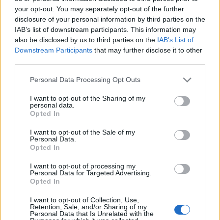
3
Ο Κώστας Σαμαράς δημοσίευσε μία παιδική
your opt-out. You may separately opt-out of the further
φωτογραφία για την επέτειο θανάτου της
disclosure of your personal information by third parties on the
αδελφής του, Λένας
IAB’s list of downstream participants. This information may
4
Ποιος είναι ο ελληνοκύπριος Sir Ντέμης
also be disclosed by us to third parties on the
IAB’s List of
Χασάμπης: Από το σκάκι, στο Νόμπελ
Downstream Participants
that may further disclose it to other
Χημείας και στο «τιμόνι» της AI της Google
third parties.
5
Το πολωμένο μελτέμι που τροφοδότησε τις
φωτιές σε Αττική και Βοιωτία: «Από τα
Please note that this website/app uses one or more Google
Personal Data Processing Opt Outs
ισχυρότερα επεισόδια των τελευταίων 50
services and may gather and store information including but
χρόνων»
not limited to your visit or usage behaviour. You may click to
I want to opt-out of the Sharing of my
personal data.
grant or deny consent to Google and its third-party tags to
Opted In
use your data for below specified purposes in below Google
Πιο σχολιασμένα
consent section.
I want to opt-out of the Sale of my
Personal Data.
Opted In
Μητσοτάκης στην υπογραφή συμφωνίας
198
για την ηλεκτρική διασύνδεση Ελλάδας –
Κύπρου: «Ισχυρή ψήφος εμπιστοσύνης» η
I want to opt-out of processing my
Personal Data for Targeted Advertising.
είσοδος της Meridiam στην GSI
Opted In
Canadair 515: Οι πρώτες εικόνες από την
127
κατασκευή του αεροσκάφους που θα
I want to opt-out of Collection, Use,
Retention, Sale, and/or Sharing of my
επιχειρεί και τη νύχτα στα μέτωπα της
Personal Data that Is Unrelated with the
φωτιάς