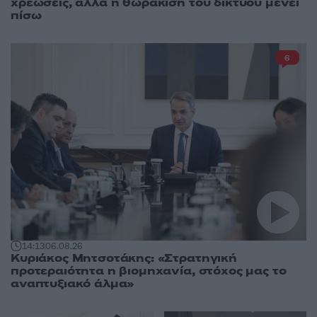
χρεώσεις, αλλά η θωράκιση του δικτύου μένει
πίσω
6
14:13
06.08.26
Κυριάκος Μητσοτάκης: «Στρατηγική
προτεραιότητα η βιομηχανία, στόχος μας το
αναπτυξιακό άλμα»