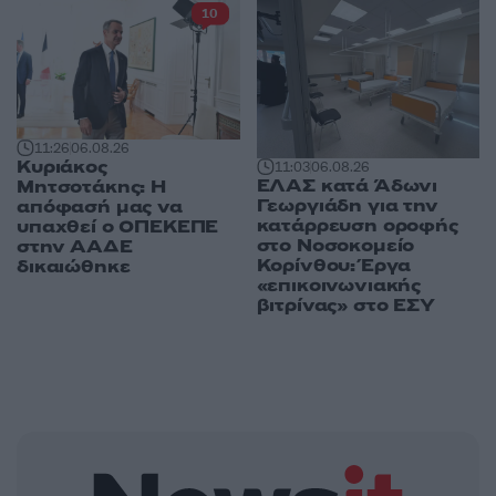
10
11:26
06.08.26
Κυριάκος
11:03
06.08.26
ΕΛΑΣ κατά Άδωνι
Μητσοτάκης: Η
Γεωργιάδη για την
απόφασή μας να
κατάρρευση οροφής
υπαχθεί ο ΟΠΕΚΕΠΕ
στο Νοσοκομείο
στην ΑΑΔΕ
Κορίνθου: Έργα
δικαιώθηκε
«επικοινωνιακής
βιτρίνας» στο ΕΣΥ