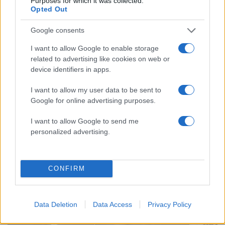
Purposes for which it was collected.
Opted Out
Αυγερινός, Μουτσάτσου και ακόμη 20
85
πρώην στελέχη κατά Καρυστιανού: «Δεν
αποχωρήσαμε για καρέκλες», αιχμές για
Google consents
«συγκεντρωτικό μοντέλο»
I want to allow Google to enable storage
Κρανίου τόπος το Πόρτο Γερμενό μετά το
51
related to advertising like cookies on web or
καταστροφικό πέρασμα της φωτιάς –
device identifiers in apps.
Ξεκίνησε η αυτοψία στα καμένα σπίτια
Οδηγός στη Μύκονο άρπαξε τσάντα
47
I want to allow my user data to be sent to
Hermès και Rolex αξίας 75.000 ευρώ από
Google for online advertising purposes.
Ουκρανό τουρίστα
I want to allow Google to send me
personalized advertising.
Πολιτική: Περισσότερα
CONFIRM
άρθρα
Data Deletion
Data Access
Privacy Policy