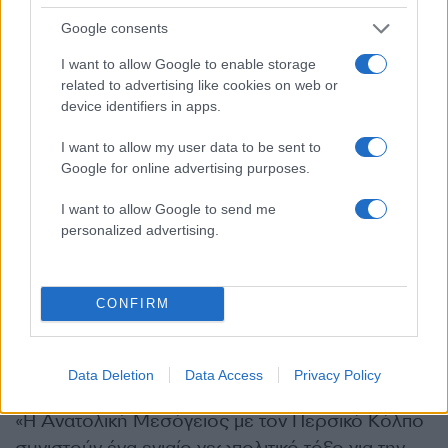
σταθεροποιητικό ρόλο στην περιοχή, η οποία
Google consents
είναι ιδιαιτέρως ταραχώδης».
I want to allow Google to enable storage
related to advertising like cookies on web or
«Αποδίδουμε ιδιαίτερη σημασία να διατηρηθεί η
device identifiers in apps.
σταθερότητα. Η Ιορδανία εκτιμά τη στάση μας
στο πλαίσιο της ΕΕ και του ΣΑ των ΗΕ. Είναι
I want to allow my user data to be sent to
Google for online advertising purposes.
ιδιαίτερος ο ρόλος της Ιορδανίας στην
προστασία των χριστιανικών πληθυσμών».
I want to allow Google to send me
personalized advertising.
Σε πολύ θερμό πραγματοποιήθηκαν και οι
συναντήσεις στο Κατάρ. Η Ελλάδα έχει εκφράσει
CONFIRM
την αλληλεγγύη της στα κράτη του Κόλπου και
καλεί σε πλήρη σεβασμό στην κυριαρχία και την
εδαφική ακεραιότητά του.
Data Deletion
Data Access
Privacy Policy
«Η Ανατολική Μεσόγειος με τον Περσικό Κόλπο