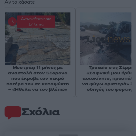
Αν τα χάσατε
Ανανεώθηκε πριν
17 λεπτά
Μυστράς: 11 μήνες με
Τροχαίο στις Σέρρες
αναστολή στον 55χρονο
«Ξαφνικά μου ήρθε 
που έκρυβε τον νεκρό
αυτοκίνητο, προσπάθ
πατέρα του σε καταψύκτη
να φύγω αριστερά» λέ
– «Ήθελα να τον βλέπω»
οδηγός του φορτηγ
Σχόλια