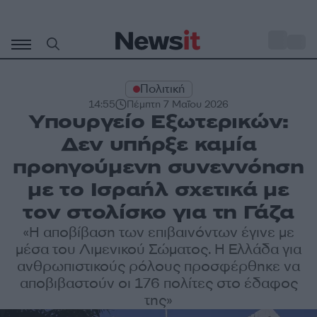
Μετάβαση
σε
o
33
περιεχόμενο
Πολιτική
14:55
Πέμπτη 7 Μαΐου 2026
Υπουργείο Εξωτερικών:
Δεν υπήρξε καμία
προηγούμενη συνεννόηση
με το Ισραήλ σχετικά με
τον στολίσκο για τη Γάζα
«Η αποβίβαση των επιβαινόντων έγινε με
μέσα του Λιμενικού Σώματος. Η Ελλάδα για
ανθρωπιστικούς ρόλους προσφέρθηκε να
αποβιβαστούν οι 176 πολίτες στο έδαφος
της»