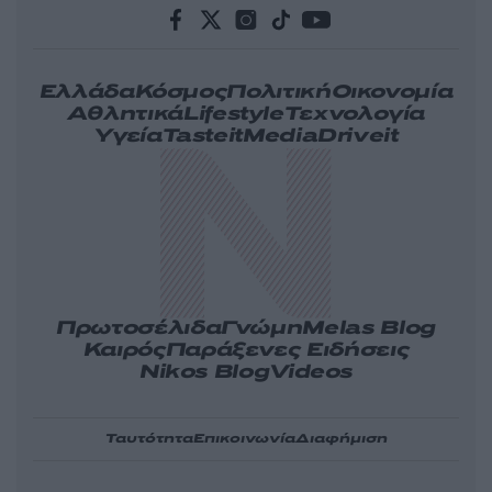
Ελλάδα
Κόσμος
Πολιτική
Οικονομία
Αθλητικά
Lifestyle
Τεχνολογία
Υγεία
Tasteit
Media
Driveit
Πρωτοσέλιδα
Γνώμη
Melas Blog
Καιρός
Παράξενες Ειδήσεις
Nikos Blog
Videos
Ταυτότητα
Επικοινωνία
Διαφήμιση