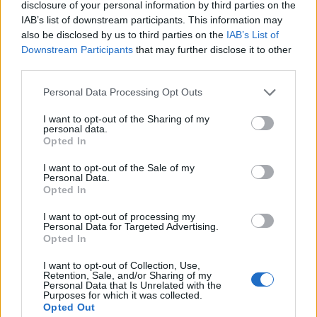
disclosure of your personal information by third parties on the
υπέρ της ειρήνης και της ευημερίας στην
IAB’s list of downstream participants. This information may
Ανατολική Μεσόγειο.
also be disclosed by us to third parties on the
IAB’s List of
Downstream Participants
that may further disclose it to other
third parties.
Στην ανακοίνωση διατυπώνονται οι κοινές θέσεις
των τριών για θέματα που αφορούν στις
Please note that this website/app uses one or more Google
Personal Data Processing Opt Outs
services and may gather and store information including but
εξελίξεις στη Μέση Ανατολή, το Ιράν, τοι Λίβανο
not limited to your visit or usage behaviour. You may click to
I want to opt-out of the Sharing of my
και τη Συρία. Τόνισαν την προσήλωση στη λύση
personal data.
grant or deny consent to Google and its third-party tags to
Opted In
του Κυπριακού στο πλαίσιο των αποφάσεων του
use your data for below specified purposes in below Google
consent section.
Συμβουλία Ασφαλείας των Ηνωμένων Εθνών.
I want to opt-out of the Sale of my
Personal Data.
«Οι τρεις χώρες αντιμετωπίζουν από κοινού τις
Opted In
προκλήσεις που υπάρχουν στην περιοχή»,
I want to opt-out of processing my
ανέφερε.
Personal Data for Targeted Advertising.
Opted In
Σημείωσε πως «με την Ιορδανία διατηρούμε
I want to opt-out of Collection, Use,
Retention, Sale, and/or Sharing of my
στενές σχέσεις αμοιβαίας εμπιστοσύνης και
Personal Data that Is Unrelated with the
Purposes for which it was collected.
σεβασμού» και η χώρα «διαδραματίζει
Opted Out