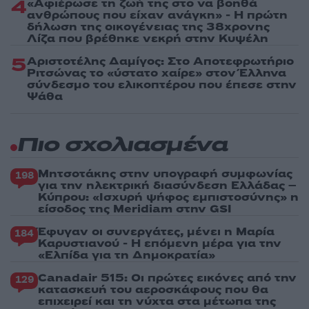
4
«Αφιέρωσε τη ζωή της στο να βοηθά
ανθρώπους που είχαν ανάγκη» - Η πρώτη
δήλωση της οικογένειας της 38χρονης
Λίζα που βρέθηκε νεκρή στην Κυψέλη
5
Αριστοτέλης Δαμίγος: Στο Αποτεφρωτήριο
Ριτσώνας το «ύστατο χαίρε» στον Έλληνα
σύνδεσμο του ελικοπτέρου που έπεσε στην
Ψάθα
Πιο σχολιασμένα
Μητσοτάκης στην υπογραφή συμφωνίας
198
για την ηλεκτρική διασύνδεση Ελλάδας –
Κύπρου: «Ισχυρή ψήφος εμπιστοσύνης» η
είσοδος της Meridiam στην GSI
Έφυγαν οι συνεργάτες, μένει η Μαρία
184
Καρυστιανού - Η επόμενη μέρα για την
«Ελπίδα για τη Δημοκρατία»
Canadair 515: Οι πρώτες εικόνες από την
129
κατασκευή του αεροσκάφους που θα
επιχειρεί και τη νύχτα στα μέτωπα της