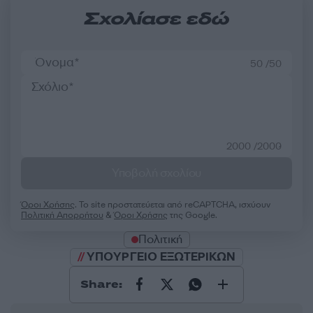
Σχολίασε εδώ
50 /50
2000 /2000
Υποβολή σχολίου
Όροι Χρήσης
. Το site προστατεύεται από reCAPTCHA, ισχύουν
Πολιτική Απορρήτου
&
Όροι Χρήσης
της Google.
Πολιτική
ΥΠΟΥΡΓΕΙΟ ΕΞΩΤΕΡΙΚΩΝ
Share: