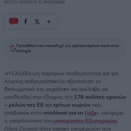
ΦΩΤΟ ΑΡΧΕΙΟΥ EUROKINISSI
Προσθήκη του newsit.gr ως προτεινόμενη πηγή στην
Google
«Η Ελλάδα ως παράγων σταθερότητας και για
λόγους ανθρωπιστικούς αξιοποίησε το
διπλωματικό της κεφάλαιο και ανέλαβε να
υποδεχθεί στο έδαφος της
176 πολίτες κρατών
– μελών της ΕΕ
και
τρίτων χωρών
που
επέβαιναν στον
στολίσκο για τη
Γάζα
», ανέφερε
η εκπρόσωπος του
υπουργείου Εξωτερικών
Λάνα Ζωχιού στην τακτική ενημέρωση των