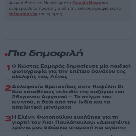
Ακολουθήστε το Νewsit.gr στο
Google News
και
ενημερωθείτε πρώτοι για όλη την ειδησεογραφία και τα
τελευταία νέα
της ημέρας
Πιο δημοφιλή
1
Ο Κώστας Σαμαράς δημοσίευσε μία παιδική
φωτογραφία για την επέτειο θανάτου της
αδελφής του, Λένας
2
Δολοφονία Βρετανίδας στην Κυψέλη: Οι
δύο καταθέσεις «κλειδί» της συζύγου του
26χρονου Αφγανού – Το στίγμα του
κινητού, η θεία από την Ινδία και τα
απειλητικά μηνύματα
3
Η Ελένη Φωτοπούλου ευχήθηκε για τη
γιορτή του Άκη Παυλόπουλου: «Δεκαπέντε
χρόνια μου διδάσκει υπομονή και αγάπη»