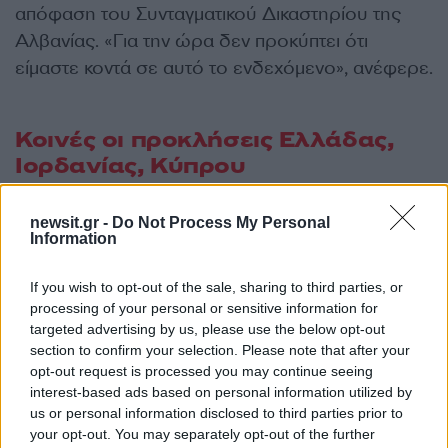
απόφαση του Συνταγματικού Δικαστηρίου της
Αλβανίας. «Για την ώρα δεν προκύπτει ότι
είμαστε κοντά σε αυτό το ενδεχόμενο», ανέφερε.
Κοινές οι προκλήσεις Ελλάδας,
Ιορδανίας, Κύπρου
Η εκπρόσωπος του ΥΠΕΞ αναφέρθηκε και στην
newsit.gr -
Do Not Process My Personal
Information
πέμπτη τριμερή συνάντηση
Ελλάδας,
Ιορδανίας και Κύπρου
που πραγματοποιήθηκε
If you wish to opt-out of the sale, sharing to third parties, or
χθες στην Ιορδανία
. Σημείωσε πως στην Κοινή
processing of your personal or sensitive information for
Διακήρυξη, οι τρεις ηγέτες επιβεβαίωναν τη
targeted advertising by us, please use the below opt-out
section to confirm your selection. Please note that after your
δέσμευσή τους για περαιτέρω ενίσχυση και
opt-out request is processed you may continue seeing
προώθηση του τριμερούς σχήματος
interest-based ads based on personal information utilized by
συνεργασίας και δεσμεύτηκαν να οικοδομήσουν
us or personal information disclosed to third parties prior to
your opt-out. You may separately opt-out of the further
μια μακροπρόθεσμη στρατηγική συνεργασία