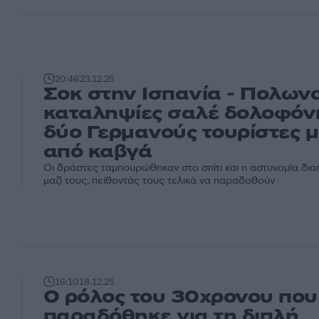
20:46
23.12.25
Σοκ στην Ισπανία - Πολωνο
καταληψίες σαλέ δολοφό
δύο Γερμανούς τουρίστες 
από καβγά
Οι δράστες ταμπουρώθηκαν στο σπίτι και η αστυνομία δι
μαζί τους, πείθοντάς τους τελικά να παραδοθούν
16:10
18.12.25
Ο ρόλος του 30χρονου που
παραδόθηκε για τη διπλή