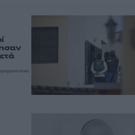
ί
νησαν
μετά
απραγματεύτηκε