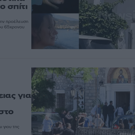
ο σπίτι
την προέλευση
του 65χρονου
ιας για
στο
 γιου της