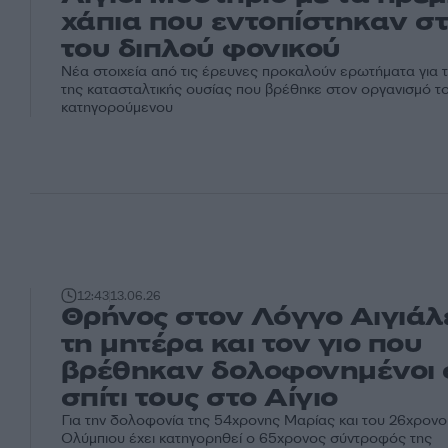
χάπια που εντοπίστηκαν στ
του διπλού φονικού
Νέα στοιχεία από τις έρευνες προκαλούν ερωτήματα για 
της κατασταλτικής ουσίας που βρέθηκε στον οργανισμό 
κατηγορούμενου
12:43
13.06.26
Θρήνος στον Λόγγο Αιγιάλε
τη μητέρα και τον γιο που
βρέθηκαν δολοφονημένοι 
σπίτι τους στο Αίγιο
Για την δολοφονία της 54χρονης Μαρίας και του 26χρονου
Ολύμπιου έχει κατηγορηθεί ο 65χρονος σύντροφός της