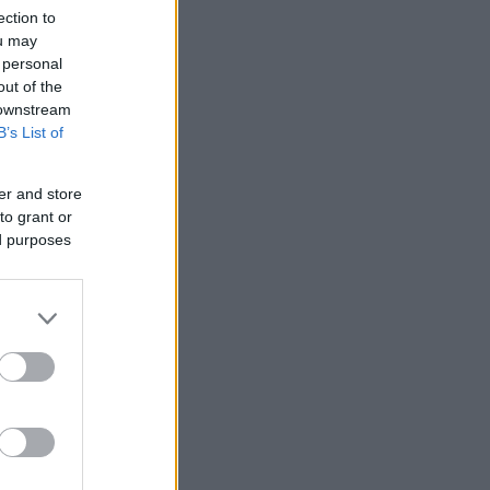
ection to
ou may
 personal
out of the
 downstream
B’s List of
er and store
to grant or
ed purposes