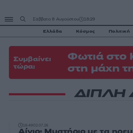
Μετάβαση
σε
περιεχόμενο
Σάββατο 8 Αυγούστου
18:29
Ελλάδα
Κόσμος
Πολιτική
Φωτιά στο 
Συμβαίνει
στη μάχη τ
τώρα:
ΔΙΠΛΗ
18:49
02.07.26
Αίγιο: Μυστήριο με τα ηρεμ