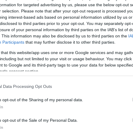
καλό
formation for targeted advertising by us, please use the below opt-out s
, δεν
r selection. Please note that after your opt-out request is processed y
eing interest-based ads based on personal information utilized by us or
 την σύντροφό
disclosed to third parties prior to your opt-out. You may separately opt-
μα - «Όταν
losure of your personal information by third parties on the IAB’s list of
ι', δεν
. This information may also be disclosed by us to third parties on the
IA
Participants
that may further disclose it to other third parties.
 that this website/app uses one or more Google services and may gath
including but not limited to your visit or usage behaviour. You may click 
 to Google and its third-party tags to use your data for below specifi
ogle consent section.
 - σε
l Data Processing Opt Outs
νος
o opt-out of the Sharing of my personal data.
πριν
In
22χρονος στον
o opt-out of the Sale of my Personal Data.
κτήτη κάμπινγκ
In
αίο βράδυ