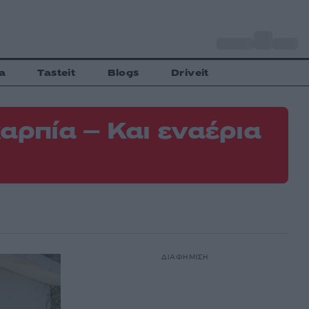
o
Αθήνα
35
C
a
Tasteit
Blogs
Driveit
αρπία – Και εναέρια
ΔΙΑΦΗΜΙΣΗ