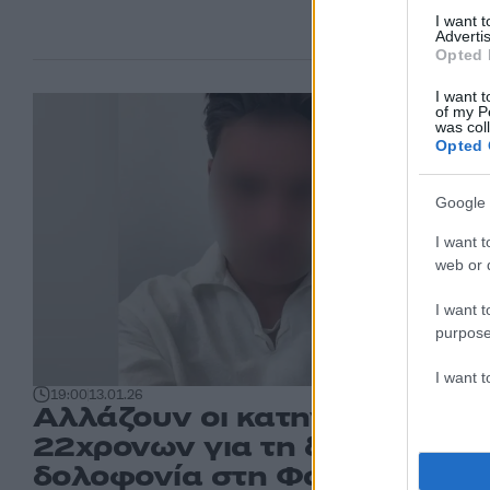
I want 
Advertis
Opted 
I want t
of my P
was col
Opted 
Google 
I want t
web or d
I want t
purpose
I want 
19:00
13.01.26
Αλλάζουν οι κατηγορίες των
22χρονων για τη διπλή
δολοφονία στη Φοινικούντα 