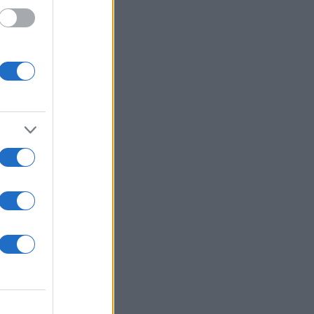
 για
α