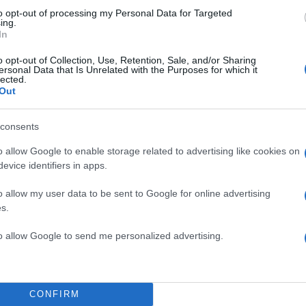
to opt-out of processing my Personal Data for Targeted
ing.
In
o opt-out of Collection, Use, Retention, Sale, and/or Sharing
ersonal Data that Is Unrelated with the Purposes for which it
lected.
Out
consents
o allow Google to enable storage related to advertising like cookies on
evice identifiers in apps.
o allow my user data to be sent to Google for online advertising
s.
to allow Google to send me personalized advertising.
18:39
12.01.26
Η απολογία του ανιψιού
τη διπλή δολοφονία στη
-
CONFIRM
Φοινικούντα - «Ρωτούσ