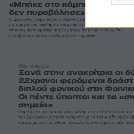
«Μπήκε στο κάμπινγκ αλλά
δεν πυροβόλησε»
Ο 22χρονος φερόμενος συνεργός, κατηγορείται για φυσική
αυτουργία του εγκλήματος και σύμφωνα με τον δικηγόρο του
στην συμπληρωματική απολογία του θα επιμείνει πως δεν
πυροβόλησε αυτός τα θύματα στο κάμπινγκ
20:46
09.01.26
Ξανά στην ανακρίτρια οι δ
22χρονοι φερόμενοι δράστ
διπλού φονικού στη Φοινικ
Οι πέντε ύποπτοι και τα «σ
σημεία»
Παρότι έχουν περάσει τρεις μήνες από τη δολοφονία του
του 61χρονου με πέντε ανθρώπους να έχουν ήδη κριθεί 
κρατούμενοι, η υπόθεση εξακολουθεί να παρουσιάζει «σκο