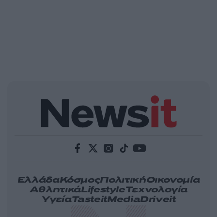
Ελλάδα
Κόσμος
Πολιτική
Οικονομία
Αθλητικά
Lifestyle
Τεχνολογία
Υγεία
Tasteit
Media
Driveit