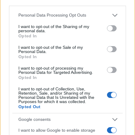
third parties.
Please note that this website/app uses one or more Google
Personal Data Processing Opt Outs
services and may gather and store information including but
not limited to your visit or usage behaviour. You may click to
I want to opt-out of the Sharing of my
personal data.
grant or deny consent to Google and its third-party tags to
Opted In
use your data for below specified purposes in below Google
06:32
11.02.25
ΕΝΦΙΑ: Τελειώνει ο χρόνος για την έκπτωση
consent section.
I want to opt-out of the Sale of my
20% – Ποια είναι η εικόνα έως τώρα
Personal Data.
Opted In
I want to opt-out of processing my
Personal Data for Targeted Advertising.
Opted In
I want to opt-out of Collection, Use,
Retention, Sale, and/or Sharing of my
Personal Data that Is Unrelated with the
Purposes for which it was collected.
Opted Out
Google consents
I want to allow Google to enable storage