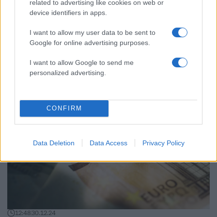
related to advertising like cookies on web or
device identifiers in apps.
18:03
08.01.25
Στα σκαριά έκπτωση 50% στο ελάχιστο
I want to allow my user data to be sent to
φορολογητέο εισόδημα των ατομικών
Google for online advertising purposes.
επιχειρήσεων σε περιοχές άνω των 1.500
κατοίκων το 2026
I want to allow Google to send me
personalized advertising.
CONFIRM
Data Deletion
Data Access
Privacy Policy
12:48
30.12.24