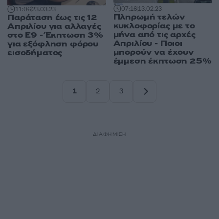
07:16
13.02.23
11:06
23.03.23
Πληρωμή τελών
Παράταση έως τις 12
κυκλοφορίας με το
Απριλίου για αλλαγές
μήνα από τις αρχές
στο Ε9 - Έκπτωση 3%
Απριλίου - Ποιοι
για εξόφληση φόρου
μπορούν να έχουν
εισοδήματος
έμμεση έκπτωση 25%
1
2
3
Σελίδα
Σελίδα
Σελίδα
ΔΙΑΦΗΜΙΣΗ