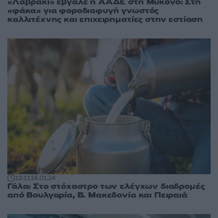
«Λαβράκι» έβγαλε η ΑΑΔΕ στη Μύκονο: Στη
«φάκα» για φοροδιαφυγή γνωστός
καλλιτέχνης και επιχειρηματίες στην εστίαση
12:11
18.01.24
Γάλα: Στο στόχαστρο των ελέγχων διαδρομές
από Βουλγαρία, Β. Μακεδονία και Πειραιά