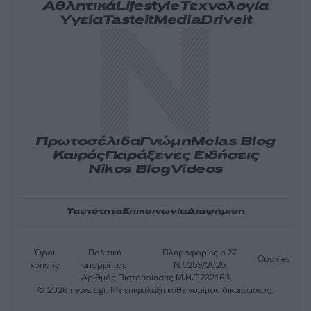
Αθλητικά
Lifestyle
Τεχνολογία
Υγεία
Tasteit
Media
Driveit
Πρωτοσέλιδα
Γνώμη
Melas Blog
Καιρός
Παράξενες Ειδήσεις
Nikos Blog
Videos
Ταυτότητα
Επικοινωνία
Διαφήμιση
Όροι
Πολιτική
Πληροφορίες α.27
Cookies
χρήσης
απορρήτου
Ν.5253/2025
Αριθμός Πιστοποίησης Μ.Η.Τ.232163
© 2026 newsit.gr. Με επιφύλαξη κάθε νομίμου δικαιώματος.