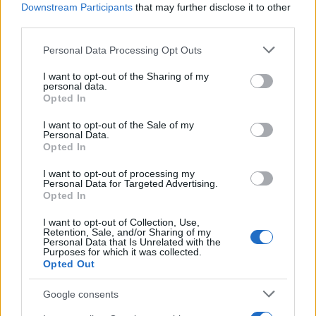
Downstream Participants
that may further disclose it to other
third parties.
Please note that this website/app uses one or more Google
Personal Data Processing Opt Outs
services and may gather and store information including but
not limited to your visit or usage behaviour. You may click to
I want to opt-out of the Sharing of my
personal data.
grant or deny consent to Google and its third-party tags to
Opted In
use your data for below specified purposes in below Google
consent section.
I want to opt-out of the Sale of my
Personal Data.
Opted In
18:37
11.06.24
I want to opt-out of processing my
ΑΑΔΕ: Πάνω από αδήλωτα 800.000 ευρώ
Personal Data for Targeted Advertising.
κατασχέθηκαν σε πύλες εισόδου της χώρας
Opted In
I want to opt-out of Collection, Use,
Retention, Sale, and/or Sharing of my
Personal Data that Is Unrelated with the
Purposes for which it was collected.
Opted Out
Google consents