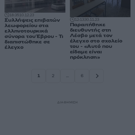
18:35
10.12.23
Συλλήψεις επιβατών
12:13
30.11.23
Παραιτήθηκε
λεωφορείου στα
διευθυντής στη
ελληνοτουρκικά
Λέσβο μετά τον
σύνορα του Έβρου - Τι
έλεγχο στο σχολείο
διαπιστώθηκε σε
του - «Αυτό που
έλεγχο
είδαμε είναι
πρόκληση»
1
2
…
6
Σελίδα
Σελίδα
Σελίδα
ΔΙΑΦΗΜΙΣΗ