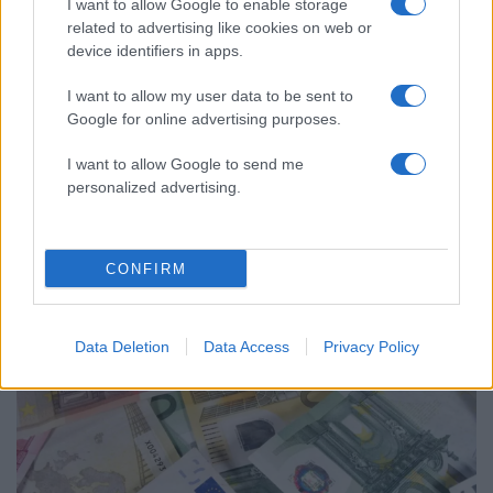
I want to allow Google to enable storage
related to advertising like cookies on web or
device identifiers in apps.
I want to allow my user data to be sent to
Google for online advertising purposes.
16:53
11.06.24
I want to allow Google to send me
Νέο ταχύτερο Σύστημα Ελέγχου Εισαγωγών
personalized advertising.
για πάνω από 2.200 μεταφορείς
CONFIRM
Data Deletion
Data Access
Privacy Policy