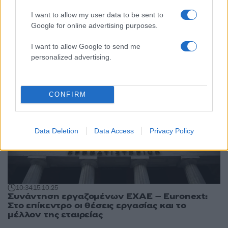
15:05
20.10.25
Μπουζνά (Euronext): Δεν θα αυξήσουμε το
I want to allow my user data to be sent to
τίμημα στη δημόσια πρόταση για την ΕΧΑΕ
Google for online advertising purposes.
I want to allow Google to send me
personalized advertising.
CONFIRM
Data Deletion
Data Access
Privacy Policy
10:34
15.10.25
Συνάντηση εργαζομένων ΕΧΑΕ – Euronext:
Στο επίκεντρο οι θέσεις εργασίας και το
μέλλον της εταιρείας