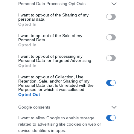
Please note that this website/app uses one or more Google
Personal Data Processing Opt Outs
services and may gather and store information including but
not limited to your visit or usage behaviour. You may click to
I want to opt-out of the Sharing of my
personal data.
grant or deny consent to Google and its third-party tags to
Opted In
use your data for below specified purposes in below Google
10:24
31.10.25
Euronext: Στο επίκεντρο για την ευρωπαϊκή
consent section.
I want to opt-out of the Sale of my
ολοκλήρωση των κεφαλαιαγορών
Personal Data.
Opted In
I want to opt-out of processing my
Personal Data for Targeted Advertising.
Opted In
I want to opt-out of Collection, Use,
Retention, Sale, and/or Sharing of my
Personal Data that Is Unrelated with the
Purposes for which it was collected.
Opted Out
Google consents
I want to allow Google to enable storage
related to advertising like cookies on web or
device identifiers in apps.