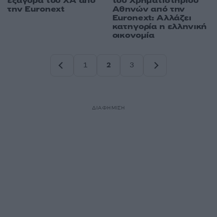
εξαγορά του ΧΑ από
του Χρηματιστηρίου
την Euronext
Αθηνών από την
Euronext: Αλλάζει
κατηγορία η ελληνική
οικονομία
1
2
3
Σελίδα
Σελίδα
Σελίδα
ΔΙΑΦΗΜΙΣΗ