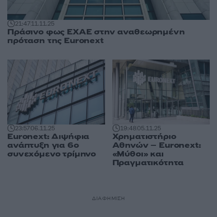
21:47
11.11.25
Πράσινο φως ΕΧΑΕ στην αναθεωρημένη
πρόταση της Euronext
23:57
06.11.25
19:48
05.11.25
Euronext: Διψήφια
Χρηματιστήριο
ανάπτυξη για 6ο
Αθηνών – Euronext:
συνεχόμενο τρίμηνο
«Μύθοι» και
Πραγματικότητα
ΔΙΑΦΗΜΙΣΗ