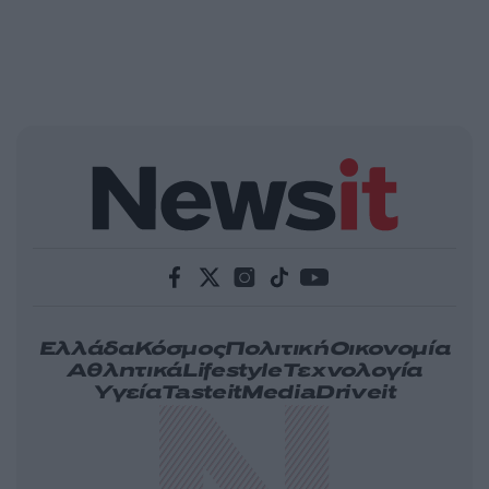
Ελλάδα
Κόσμος
Πολιτική
Οικονομία
Αθλητικά
Lifestyle
Τεχνολογία
Υγεία
Tasteit
Media
Driveit