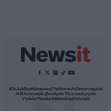
Ελλάδα
Κόσμος
Πολιτική
Οικονομία
Αθλητικά
Lifestyle
Τεχνολογία
Υγεία
Tasteit
Media
Driveit