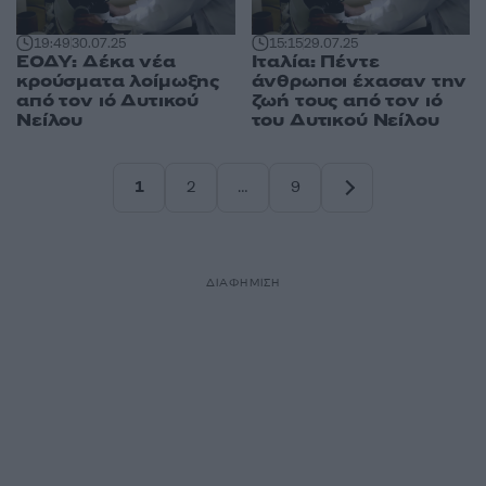
19:49
30.07.25
15:15
29.07.25
ΕΟΔΥ: Δέκα νέα
Ιταλία: Πέντε
κρούσματα λοίμωξης
άνθρωποι έχασαν την
από τον ιό Δυτικού
ζωή τους από τον ιό
Νείλου
του Δυτικού Νείλου
1
2
…
9
Σελίδα
Σελίδα
Σελίδα
ΔΙΑΦΗΜΙΣΗ