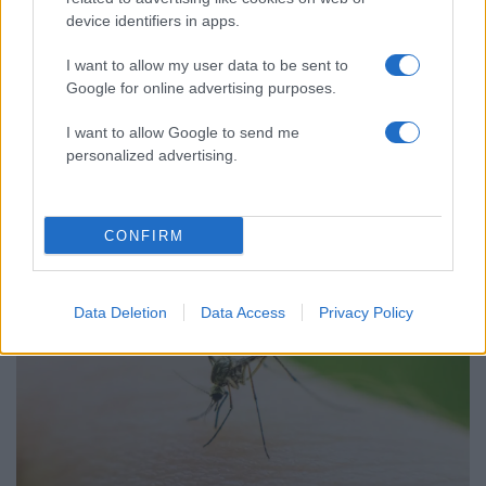
device identifiers in apps.
I want to allow my user data to be sent to
Google for online advertising purposes.
I want to allow Google to send me
personalized advertising.
13:12
15.09.25
Ιός του Δυτικού Νείλου: Συναγερμός μετά τον
εντοπισμό κρούσματος στην Εύβοια
CONFIRM
Data Deletion
Data Access
Privacy Policy