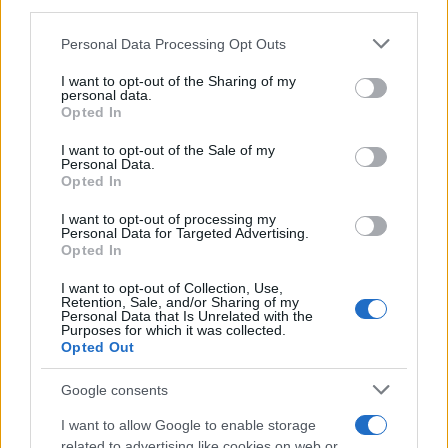
third parties.
Please note that this website/app uses one or more Google
Personal Data Processing Opt Outs
services and may gather and store information including but
not limited to your visit or usage behaviour. You may click to
I want to opt-out of the Sharing of my
personal data.
grant or deny consent to Google and its third-party tags to
Opted In
use your data for below specified purposes in below Google
consent section.
I want to opt-out of the Sale of my
Personal Data.
Opted In
17:14
16.09.25
I want to opt-out of processing my
Νέο σοβαρό κρούσμα του ιού του Δυτικού
Personal Data for Targeted Advertising.
Νείλου στην Ηλεία – Ένας 50χρονος στη ΜΕΘ
Opted In
του Ρίο με εγκεφαλίτιδα
I want to opt-out of Collection, Use,
Retention, Sale, and/or Sharing of my
Personal Data that Is Unrelated with the
Purposes for which it was collected.
Opted Out
Google consents
I want to allow Google to enable storage
related to advertising like cookies on web or