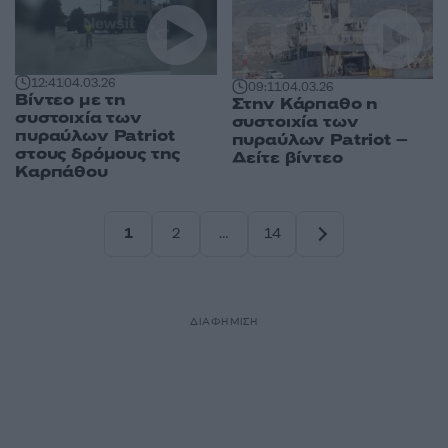
12:41
04.03.26
09:11
04.03.26
Βίντεο με τη
Στην Κάρπαθο η
συστοιχία των
συστοιχία των
πυραύλων Patriot
πυραύλων Patriot –
στους δρόμους της
Δείτε βίντεο
Καρπάθου
1
2
…
14
Σελίδα
Σελίδα
Σελίδα
ΔΙΑΦΗΜΙΣΗ