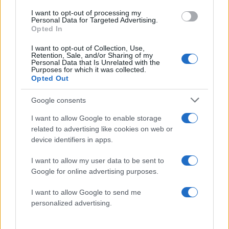
I want to opt-out of processing my
Personal Data for Targeted Advertising.
Opted In
I want to opt-out of Collection, Use,
Retention, Sale, and/or Sharing of my
Personal Data that Is Unrelated with the
Purposes for which it was collected.
Opted Out
Google consents
10:13
19.05.26
Κάρπαθος: Μαχητικά αεροσκάφη Mirage
I want to allow Google to enable storage
2000-5 παίρνουν την θέση των Patriot –
related to advertising like cookies on web or
Παραμένουν στην Κύπρο «Έλλη» και F-16
device identifiers in apps.
I want to allow my user data to be sent to
23
Google for online advertising purposes.
I want to allow Google to send me
personalized advertising.