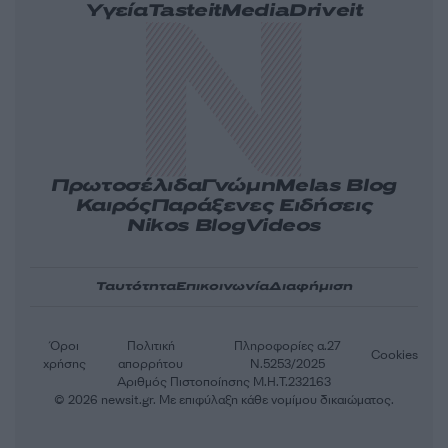
Υγεία
Tasteit
Media
Driveit
Πρωτοσέλιδα
Γνώμη
Melas Blog
Καιρός
Παράξενες Ειδήσεις
Nikos Blog
Videos
Ταυτότητα
Επικοινωνία
Διαφήμιση
Όροι
Πολιτική
Πληροφορίες α.27
Cookies
χρήσης
απορρήτου
Ν.5253/2025
Αριθμός Πιστοποίησης Μ.Η.Τ.232163
© 2026 newsit.gr. Με επιφύλαξη κάθε νομίμου δικαιώματος.