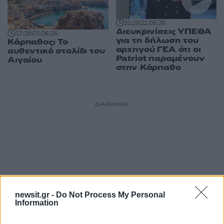
21:29
22.05.26
Διευκρινίσεις ΥΠΕΘΑ
17:29
03.06.26
για τη δήλωση του
Κάρπαθος: Το
αρχηγού ΓΕΑ ότι οι
αυθεντικό στολίδι του
Patriot παραμένουν
Αιγαίου
στην Κάρπαθο
ΔΙΑΦΗΜΙΣΗ
newsit.gr -
Do Not Process My Personal
Information