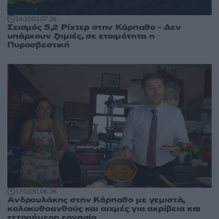
14:10
02.07.26
Σεισμός 5,2 Ρίχτερ στην Κάρπαθο - Δεν
υπάρχουν ζημιές, σε ετοιμότητα η
Πυροσβεστική
17:03
30.06.26
Ανδρουλάκης στην Κάρπαθο με γεμιστά,
κολοκυθοανθούς και αιχμές για ακρίβεια και
τετραήμερη εργασία