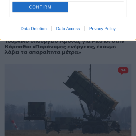
CONFIRM
Data Deletion
Data Access
Privacy Policy
11:24
12.03.26
Τουρκικό υπουργείο Άμυνας για Patriot στην
Κάρπαθο: «Παράνομες ενέργειες, έχουμε
λάβει τα απαραίτητα μέτρα»
24