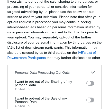
If you wish to opt-out of the sale, sharing to third parties, or
processing of your personal or sensitive information for
targeted advertising by us, please use the below opt-out
section to confirm your selection. Please note that after your
opt-out request is processed you may continue seeing
interest-based ads based on personal information utilized by
us or personal information disclosed to third parties prior to
your opt-out. You may separately opt-out of the further
disclosure of your personal information by third parties on the
IAB’s list of downstream participants. This information may
also be disclosed by us to third parties on the
IAB’s List of
Downstream Participants
that may further disclose it to other
third parties.
Please note that this website/app uses one or more Google
Personal Data Processing Opt Outs
20:05
22.05.26
Ο αρχηγός ΓΕΑ διευκρινίζει για τους Patriot –
services and may gather and store information including but
«Είναι ακόμα στην Κάρπαθο»
not limited to your visit or usage behaviour. You may click to
I want to opt-out of the Sharing of my
personal data.
grant or deny consent to Google and its third-party tags to
Opted In
use your data for below specified purposes in below Google
16
consent section.
I want to opt-out of the Sale of my
Personal Data.
Opted In