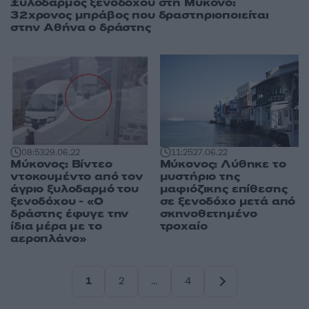
Ξυλοδαρμός ξενοδόχου στη Μύκονο:
32χρονος μπράβος που δραστηριοποιείται
στην Αθήνα ο δράστης
08:53
29.06.22
11:25
27.06.22
Μύκονος: Βίντεο
Μύκονος: Λύθηκε το
ντοκουμέντο από τον
μυστήριο της
άγριο ξυλοδαρμό του
μαφιόζικης επίθεσης
ξενοδόχου - «Ο
σε ξενοδόχο μετά από
δράστης έφυγε την
σκηνοθετημένο
ίδια μέρα με το
τροχαίο
αεροπλάνο»
1
2
…
4
Σελίδα
Σελίδα
Σελίδα