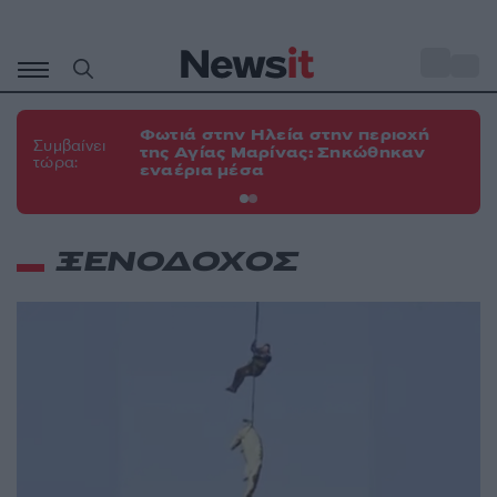
Μετάβαση
σε
o
34
περιεχόμενο
Φωτιά στην Ηλεία στην περιοχή
Φω
Συμβαίνει
της Αγίας Μαρίνας: Σηκώθηκαν
Κο
τώρα:
εναέρια μέσα
α
ΞΕΝΟΔΟΧΟΣ