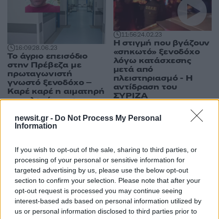
11:56
24.02.23
Η στιγμή που βγάζουν
16:09
28.06.23
«σηκωτό» ξενοδόχο
Το άγριο επεισόδιο
λόγω κατάσχεσης
στην Πρέβεζα με
μετά από
πρωταγωνιστή
πλειστηριασμό - Η
γνωστό ξενοδόχο –
αντίδραση του
Καρέ καρέ η αιματηρή
ΣΥΡΙΖΑ
συμπλοκή με τους
πυροβολισμούς
newsit.gr -
Do Not Process My Personal
Information
ΔΙΑΦΗΜΙΣΗ
If you wish to opt-out of the sale, sharing to third parties, or
processing of your personal or sensitive information for
targeted advertising by us, please use the below opt-out
section to confirm your selection. Please note that after your
opt-out request is processed you may continue seeing
interest-based ads based on personal information utilized by
us or personal information disclosed to third parties prior to