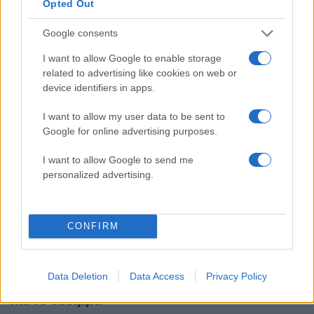
Ηράκλειο: «Μας εκβίαζε και έπαιρνε πίσω τους
Opted Out
μισθούς μας από την τράπεζα» - Βράζουν για
τον ξενοδόχο
Google consents
I want to allow Google to enable storage
related to advertising like cookies on web or
device identifiers in apps.
I want to allow my user data to be sent to
Google for online advertising purposes.
I want to allow Google to send me
personalized advertising.
CONFIRM
10:28
04.11.22
Ηράκλειο: Συνελήφθη ξενοδόχος που έπαιρνε
Data Deletion
Data Access
Privacy Policy
πίσω μισθούς υπαλλήλων – Η τακτική μαφίας
και το δίλημμα