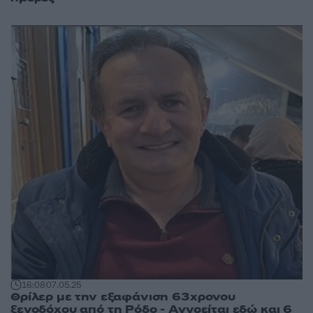
16:08
07.05.25
Θρίλερ με την εξαφάνιση 63χρονου
ξενοδόχου από τη Ρόδο - Αγνοείται εδώ και 6