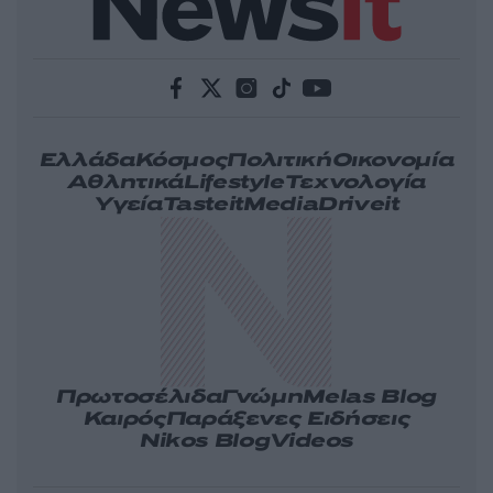
Ελλάδα
Κόσμος
Πολιτική
Οικονομία
Αθλητικά
Lifestyle
Τεχνολογία
Υγεία
Tasteit
Media
Driveit
Πρωτοσέλιδα
Γνώμη
Melas Blog
Καιρός
Παράξενες Ειδήσεις
Nikos Blog
Videos