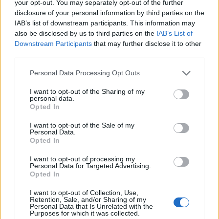
your opt-out. You may separately opt-out of the further
disclosure of your personal information by third parties on the
IAB’s list of downstream participants. This information may
also be disclosed by us to third parties on the
IAB’s List of
Downstream Participants
that may further disclose it to other
third parties.
Please note that this website/app uses one or more Google
Personal Data Processing Opt Outs
services and may gather and store information including but
not limited to your visit or usage behaviour. You may click to
I want to opt-out of the Sharing of my
personal data.
grant or deny consent to Google and its third-party tags to
Opted In
use your data for below specified purposes in below Google
consent section.
I want to opt-out of the Sale of my
Personal Data.
Opted In
I want to opt-out of processing my
Personal Data for Targeted Advertising.
Opted In
I want to opt-out of Collection, Use,
Retention, Sale, and/or Sharing of my
Personal Data that Is Unrelated with the
Purposes for which it was collected.
10:22
07.11.22