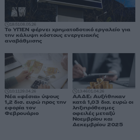
18:51
08.05.26
Το ΥΠΕΝ φέρνει χρηματοδοτικό εργαλείο για
την κάλυψη κόστους ενεργειακής
αναβάθμισης
10:11
29.04.26
13:46
01.04.26
Νέα «φέσια» ύψους
ΑΑΔΕ: Αυξήθηκαν
1,2 δισ. ευρώ προς την
κατά 1,03 δισ. ευρώ οι
εφορία τον
ληξιπρόθεσμες
Φεβρουάριο
οφειλές μεταξύ
Νοεμβρίου και
Δεκεμβρίου 2025