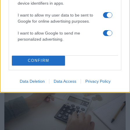
device identifiers in apps.
I want to allow my user data to be sent to
Google for online advertising purposes.
12:36
16.01.26
Μόλις 167.000 ευρώ οι ληξιπρόθεσμες οφειλές
I want to allow Google to send me
του υπουργείου Οικονομικών – Εκτέλεση
personalized advertising.
πληρωμών μέσα σε 23 ημέρες
CONFIRM
Data Deletion
Data Access
Privacy Policy