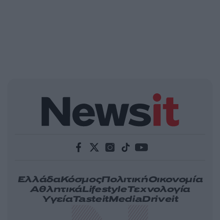
Ελλάδα
Κόσμος
Πολιτική
Οικονομία
Αθλητικά
Lifestyle
Τεχνολογία
Υγεία
Tasteit
Media
Driveit