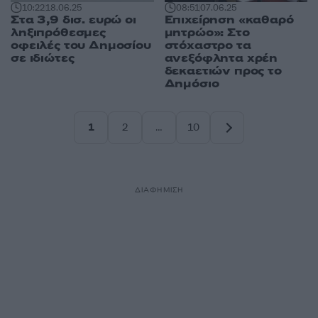
10:22
18.06.25
08:51
07.06.25
Στα 3,9 δισ. ευρώ οι
Επιχείρηση «καθαρό
ληξιπρόθεσμες
μητρώο»: Στο
οφειλές του Δημοσίου
στόχαστρο τα
σε ιδιώτες
ανεξόφλητα χρέη
δεκαετιών προς το
Δημόσιο
1
2
…
10
Σελίδα
Σελίδα
Σελίδα
ΔΙΑΦΗΜΙΣΗ