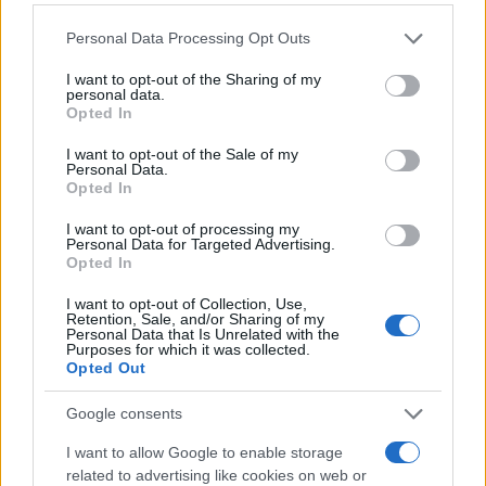
Please note that this website/app uses one or more Google
Personal Data Processing Opt Outs
services and may gather and store information including but
not limited to your visit or usage behaviour. You may click to
I want to opt-out of the Sharing of my
personal data.
grant or deny consent to Google and its third-party tags to
Opted In
use your data for below specified purposes in below Google
consent section.
I want to opt-out of the Sale of my
Personal Data.
09:20
21.02.26
Ειδική ομάδα για πληρωμές εφάπαξ στο
Opted In
Δημόσιο και για τη μείωση των
ληξιπρόθεσμων οφειλών προς τους ιδιώτες
I want to opt-out of processing my
Personal Data for Targeted Advertising.
Opted In
I want to opt-out of Collection, Use,
Retention, Sale, and/or Sharing of my
Personal Data that Is Unrelated with the
Purposes for which it was collected.
Opted Out
Google consents
I want to allow Google to enable storage
related to advertising like cookies on web or