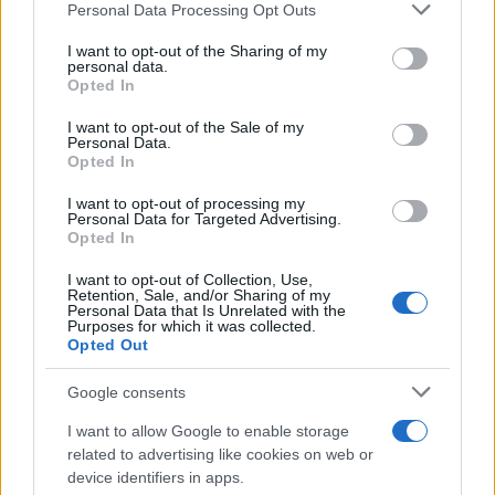
Please note that this website/app uses one or more Google
Personal Data Processing Opt Outs
services and may gather and store information including but
not limited to your visit or usage behaviour. You may click to
I want to opt-out of the Sharing of my
personal data.
grant or deny consent to Google and its third-party tags to
Opted In
use your data for below specified purposes in below Google
consent section.
I want to opt-out of the Sale of my
Personal Data.
Opted In
14:49
27.08.25
I want to opt-out of processing my
Το Θωρηκτό Αβέρωφ αποκτά ψηφιακό
Personal Data for Targeted Advertising.
μουσείο παγκόσμιας εμβέλειας
Opted In
I want to opt-out of Collection, Use,
Retention, Sale, and/or Sharing of my
Personal Data that Is Unrelated with the
Purposes for which it was collected.
Opted Out
Google consents
I want to allow Google to enable storage
related to advertising like cookies on web or
device identifiers in apps.