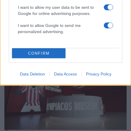
I want to allow my user data to be sent to
Google for online advertising purposes.
I want to allow Google to send me
12:09
04.08.25
Ολυμπιακός: Οι πρώτοι επισκέπτες έφτασαν
personalized advertising.
στο μουσείο των «ερυθρολεύκων»
CONFIRM
9
Data Deletion
Data Access
Privacy Policy