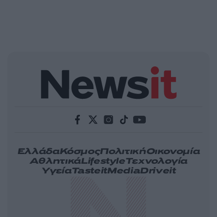
Ελλάδα
Κόσμος
Πολιτική
Οικονομία
Αθλητικά
Lifestyle
Τεχνολογία
Υγεία
Tasteit
Media
Driveit