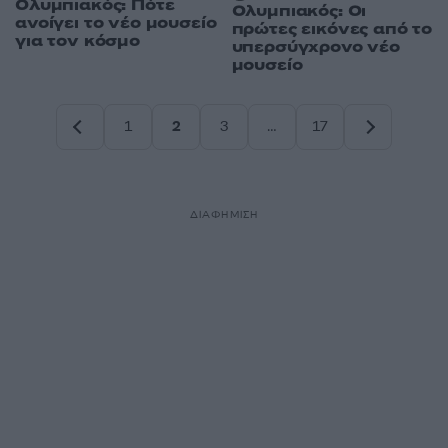
Ολυμπιακός: Πότε
Ολυμπιακός: Οι
ανοίγει το νέο μουσείο
πρώτες εικόνες από το
για τον κόσμο
υπερσύγχρονο νέο
μουσείο
1
2
3
…
17
Σελίδα
Σελίδα
Σελίδα
Σελίδα
ΔΙΑΦΗΜΙΣΗ