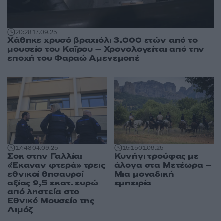
20:28
17.09.25
Χάθηκε χρυσό βραχιόλι 3.000 ετών από το
μουσείο του Καΐρου – Χρονολογείται από την
εποχή του Φαραώ Αμενεμοπέ
17:48
04.09.25
15:15
01.09.25
Σοκ στην Γαλλία:
Κυνήγι τρούφας με
«Έκαναν φτερά» τρεις
άλογα στα Μετέωρα –
εθνικοί θησαυροί
Μια μοναδική
αξίας 9,5 εκατ. ευρώ
εμπειρία
από ληστεία στο
Εθνικό Μουσείο της
Λιμόζ