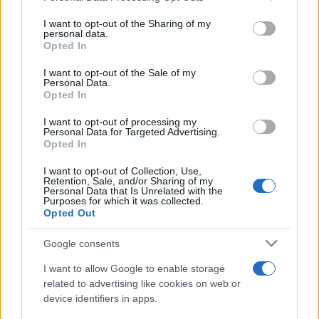
services and may gather and store information including but
not limited to your visit or usage behaviour. You may click to
I want to opt-out of the Sharing of my
personal data.
grant or deny consent to Google and its third-party tags to
Opted In
use your data for below specified purposes in below Google
consent section.
I want to opt-out of the Sale of my
Personal Data.
Opted In
I want to opt-out of processing my
09:03
05.11.19
Personal Data for Targeted Advertising.
Χαμός στην Ιταλία μετά την ρατσιστική
Opted In
επίθεση στον Μπαλοτέλι από οπαδούς της
Βερόνα - Σαλβίνι: Δεν με νοιάζει
I want to opt-out of Collection, Use,
Retention, Sale, and/or Sharing of my
Personal Data that Is Unrelated with the
Purposes for which it was collected.
Opted Out
Google consents
I want to allow Google to enable storage
related to advertising like cookies on web or
device identifiers in apps.