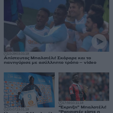
23:29
03.03.19
Απίστευτος Μπαλοτέλι! Σκόραρε και το
πανηγύρισε με ασύλληπτο τρόπο – video
17:59
10.11.18
“Έκρηξη” Μπαλοτέλι!
20:07
23.01.19
“Ρατσιστές είστε η