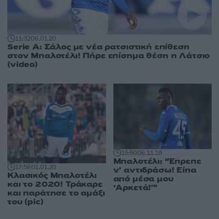
11:32
06.01.20
Serie A: Σάλος με νέα ρατσιστική επίθεση
στον Μπαλοτέλι! Πήρε επίσημα θέση η Λάτσιο
(video)
15:50
06.11.19
Μπαλοτέλι: “Έπρεπε
17:58
01.01.20
ν’ αντιδράσω! Είπα
Κλασικός Μπαλοτέλι
από μέσα μου
και το 2020! Τράκαρε
‘Αρκετά!'”
και παράτησε το αμάξι
του (pic)