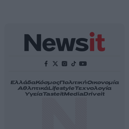
Ελλάδα
Κόσμος
Πολιτική
Οικονομία
Αθλητικά
Lifestyle
Τεχνολογία
Υγεία
Tasteit
Media
Driveit