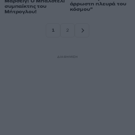
Μαρσέιγ: Ο Μπαλοτέλι
άρρωστη πλευρά του
συμπαίκτης του
κόσμου”
Μήτρογλου!
1
2
Σελίδα
Σελίδα
ΔΙΑΦΗΜΙΣΗ