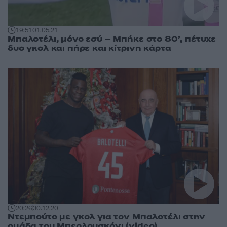
19:51
01.05.21
Μπαλοτέλι, μόνο εσύ – Μπήκε στο 80’, πέτυχε
δυο γκολ και πήρε και κίτρινη κάρτα
20:26
30.12.20
Ντεμπούτο με γκολ για τον Μπαλοτέλι στην
ομάδα του Μπερλουσκόνι (video)