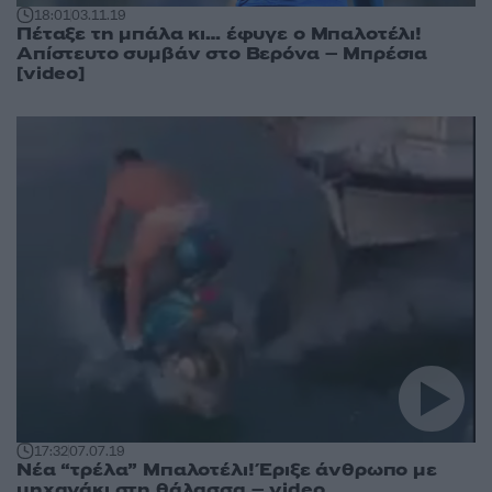
18:01
03.11.19
Πέταξε τη μπάλα κι… έφυγε ο Μπαλοτέλι!
Απίστευτο συμβάν στο Βερόνα – Μπρέσια
[video]
17:32
07.07.19
Νέα “τρέλα” Μπαλοτέλι! Έριξε άνθρωπο με
μηχανάκι στη θάλασσα – video