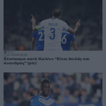
17:20
09.05.20
Ξέσπασμα κατά Κιελίνι: “Είναι δειλός και
άνανδρος” (pic)