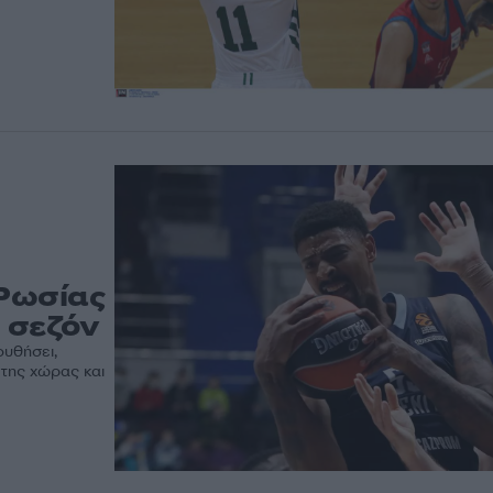
 Ρωσίας
 σεζόν
ουθήσει,
 της χώρας και