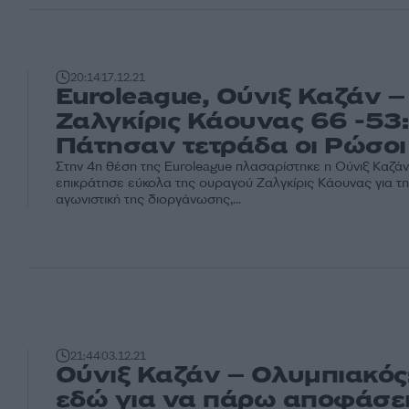
20:14
17.12.21
Euroleague, Ούνιξ Καζάν –
Ζαλγκίρις Κάουνας 66 -53:
Πάτησαν τετράδα οι Ρώσοι
Στην 4η θέση της Euroleague πλασαρίστηκε η Ούνιξ Καζά
επικράτησε εύκολα της ουραγού Ζαλγκίρις Κάουνας για τ
αγωνιστική της διοργάνωσης,...
21:44
03.12.21
Ούνιξ Καζάν – Ολυμπιακός:
εδώ για να πάρω αποφάσει