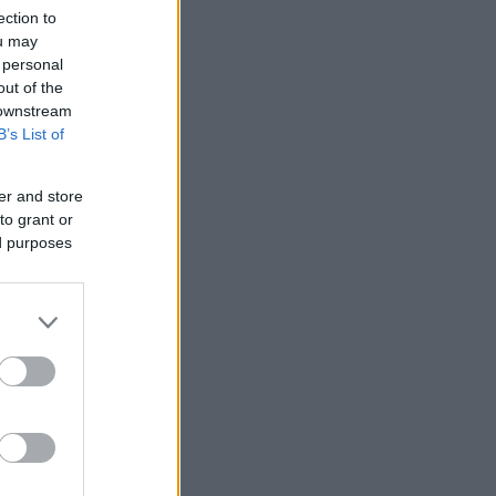
ection to
ou may
 personal
out of the
 downstream
B’s List of
er and store
to grant or
ed purposes