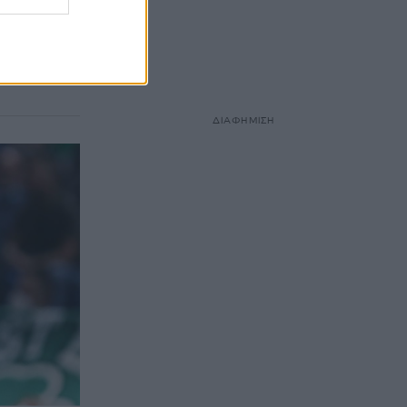
υμε
ας
 (3/12)
ή της
ΔΙΑΦΗΜΙΣΗ