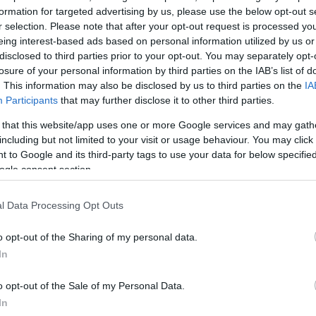
α δήλωσε ο...
formation for targeted advertising by us, please use the below opt-out s
r selection. Please note that after your opt-out request is processed y
eing interest-based ads based on personal information utilized by us or
disclosed to third parties prior to your opt-out. You may separately opt-
losure of your personal information by third parties on the IAB’s list of
. This information may also be disclosed by us to third parties on the
IA
Participants
that may further disclose it to other third parties.
 that this website/app uses one or more Google services and may gath
including but not limited to your visit or usage behaviour. You may click 
 to Google and its third-party tags to use your data for below specifi
 84-87:
ogle consent section.
ωσία
l Data Processing Opt Outs
νιξ Καζάν στη
άτησε 84-87
o opt-out of the Sharing of my personal data.
In
o opt-out of the Sale of my Personal Data.
In