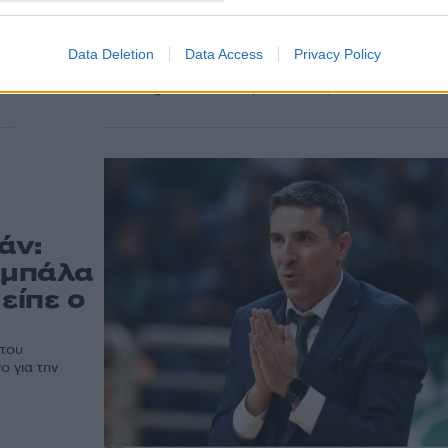
αιφνιδιασμό για να έχο
τύχη» είπε ο Μπαρτζώκ
Ο Ολυμπιακός αναχώρησε για τη Ρωσία, όπου αύριο
Data Deletion
Data Access
Privacy Policy
αντιμετωπίζει την Ούνιξ Καζάν για την 13η αγωνιστικ
Euroleague και ο Γιώργος Μπαρτζώκας...
άν:
η μπάλα
είπε ο
 του
ο για την