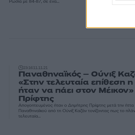
Ρωσία με 84-87, σε ένα...
23:16
11.11.21
Παναθηναϊκός – Ούνιξ Καζ
«Στην τελευταία επίθεση 
ήταν να πάει στον Μέικον» 
Πρίφτης
Απογοητευμένος ήταν ο Δημήτρης Πρίφτης μετά την ήττα
Παναθηναϊκού από τη Ούνιξ Καζάν τονίζοντας πως το πλάν
τελευταία...