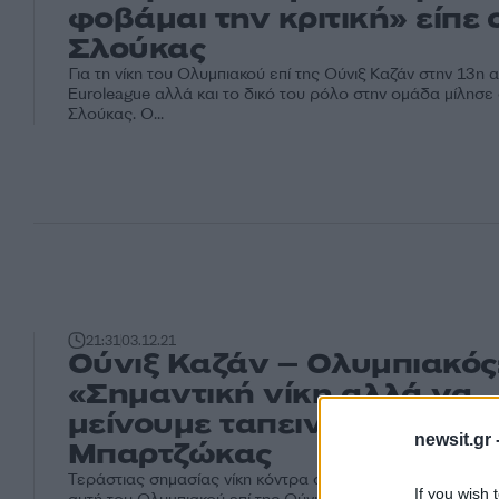
φοβάμαι την κριτική» είπε 
Σλούκας
Για τη νίκη του Ολυμπιακού επί της Ούνιξ Καζάν στην 13η α
Euroleague αλλά και το δικό του ρόλο στην ομάδα μίλησ
Σλούκας. Ο...
21:31
03.12.21
Ούνιξ Καζάν – Ολυμπιακός
«Σημαντική νίκη αλλά να
μείνουμε ταπεινοί» είπε ο
newsit.gr 
Μπαρτζώκας
Τεράστιας σημασίας νίκη κόντρα σε μία ομάδα που είχε μ
If you wish 