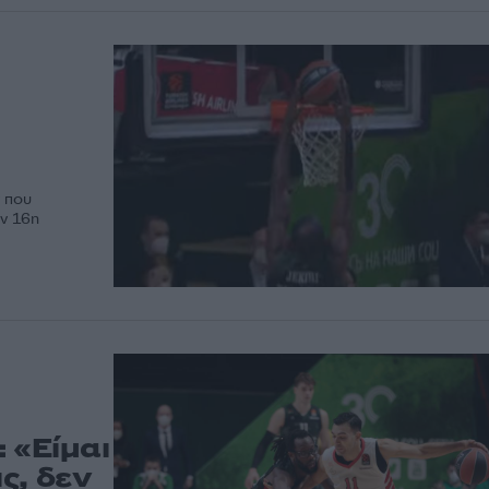
ν που
ην 16η
 «Είμαι
ς, δεν