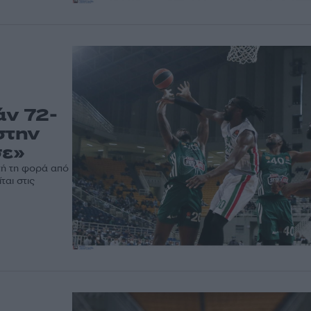
άν 72-
στην
σε»
τή τη φορά από
ται στις