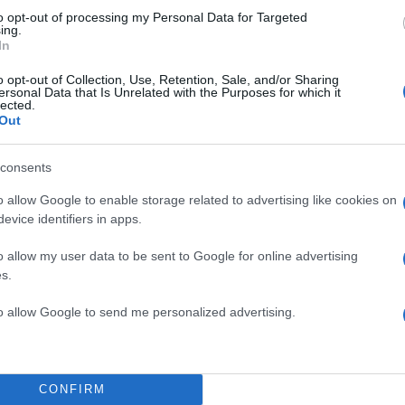
to opt-out of processing my Personal Data for Targeted
ing.
In
o opt-out of Collection, Use, Retention, Sale, and/or Sharing
ersonal Data that Is Unrelated with the Purposes for which it
lected.
Out
consents
o allow Google to enable storage related to advertising like cookies on
evice identifiers in apps.
o allow my user data to be sent to Google for online advertising
s.
to allow Google to send me personalized advertising.
15:41
02.12.21
Ούνιξ Καζάν – Ολυμπια
«Πρέπει να τους
σταματήσουμε στον
ν
CONFIRM
η