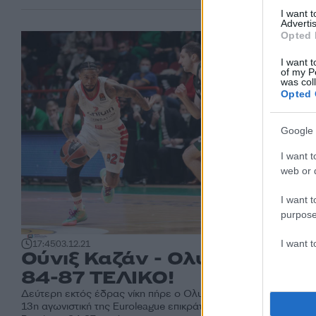
I want 
Advertis
Opted 
I want t
of my P
was col
Opted 
Google 
I want t
web or d
I want t
purpose
I want 
17:45
03.12.21
Ούνιξ Καζάν - Ολυμπιακός
84-87 ΤΕΛΙΚΟ!
Δεύτερη εκτός έδρας νίκη πήρε ο Ολυμπιακός αφού για την τη
13η αγωνιστική της Euroleague επικράτησε της Ούνιξ Καζάν στ