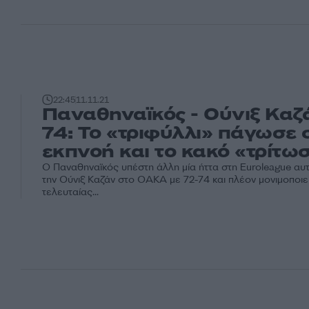
22:45
11.11.21
Παναθηναϊκός - Ούνιξ Καζ
74: Το «τριφύλλι» πάγωσε 
εκπνοή και το κακό «τρίτω
Ο Παναθηναϊκός υπέστη άλλη μία ήττα στη Euroleague αυ
την Ούνιξ Καζάν στο ΟΑΚΑ με 72-74 και πλέον μονιμοποιεί
τελευταίας...