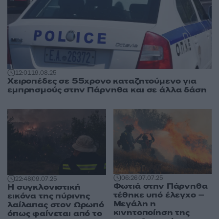
12:01
19.08.25
Χειροπέδες σε 55χρονο καταζητούμενο για
εμπρησμούς στην Πάρνηθα και σε άλλα δάση
06:26
07.07.25
22:48
09.07.25
Φωτιά στην Πάρνηθα
Η συγκλονιστική
τέθηκε υπό έλεγχο –
εικόνα της πύρινης
Μεγάλη η
λαίλαπας στον Ωρωπό
κινητοποίηση της
όπως φαίνεται από το