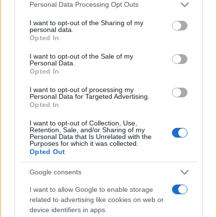
Please note that this website/app uses one or more Google
Personal Data Processing Opt Outs
services and may gather and store information including but
not limited to your visit or usage behaviour. You may click to
I want to opt-out of the Sharing of my
personal data.
grant or deny consent to Google and its third-party tags to
Opted In
use your data for below specified purposes in below Google
consent section.
I want to opt-out of the Sale of my
Personal Data.
14:20
12.01.26
Μαγευτικές εικόνες από τα χιόνια στην
Opted In
Πάρνηθα – Κάτοικοι απολαμβάνουν το τοπίο
στο κατάλευκο καταφύγιο Μπάφι
I want to opt-out of processing my
Personal Data for Targeted Advertising.
Opted In
7
I want to opt-out of Collection, Use,
Retention, Sale, and/or Sharing of my
Personal Data that Is Unrelated with the
Purposes for which it was collected.
Opted Out
Google consents
I want to allow Google to enable storage
related to advertising like cookies on web or
device identifiers in apps.