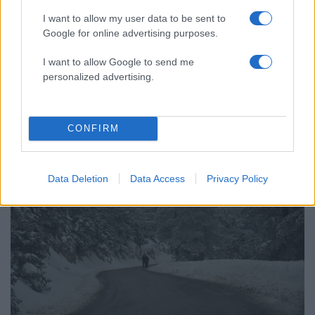
I want to allow my user data to be sent to
Google for online advertising purposes.
16:13
31.12.25
I want to allow Google to send me
Η Πάρνηθα ντύθηκε στα «λευκά»: Διακόπηκε
personalized advertising.
η κυκλοφορία κοντά στο καζίνο – Χιόνια σε
Ιπποκράτειο Πολιτεία και Εύβοια
CONFIRM
Data Deletion
Data Access
Privacy Policy