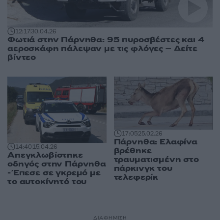
12:17
30.04.26
Φωτιά στην Πάρνηθα: 95 πυροσβέστες και 4
αεροσκάφη πάλεψαν με τις φλόγες – Δείτε
βίντεο
17:05
25.02.26
Πάρνηθα: Ελαφίνα
14:40
15.04.26
βρέθηκε
Απεγκλωβίστηκε
τραυματισμένη στο
οδηγός στην Πάρνηθα
πάρκινγκ του
- Έπεσε σε γκρεμό με
τελεφερίκ
το αυτοκίνητό του
ΔΙΑΦΗΜΙΣΗ