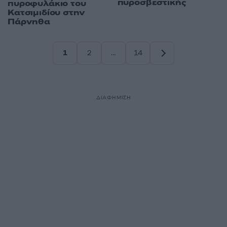
πυροσβεστικής
πυροφυλάκιο του
Κατσιμιδίου στην
Πάρνηθα
1
2
…
14
Σελίδα
Σελίδα
Σελίδα
ΔΙΑΦΗΜΙΣΗ