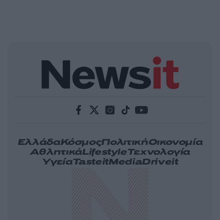
Ελλάδα
Κόσμος
Πολιτική
Οικονομία
Αθλητικά
Lifestyle
Τεχνολογία
Υγεία
Tasteit
Media
Driveit