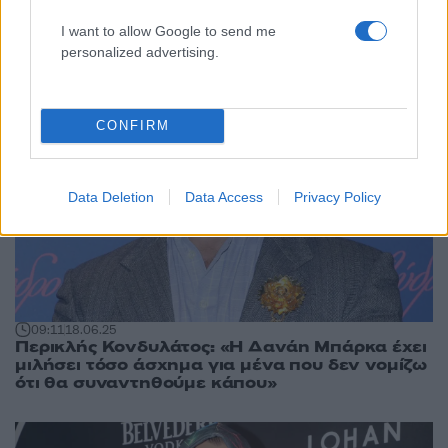
I want to allow Google to send me
personalized advertising.
CONFIRM
Data Deletion
Data Access
Privacy Policy
09:11
18.06.25
Περικλής Κονδυλάτος: «Η Δανάη Μπάρκα έχει
μιλήσει τόσο άσχημα για μένα που δεν νομίζω
ότι θα συναντηθούμε κάπου»