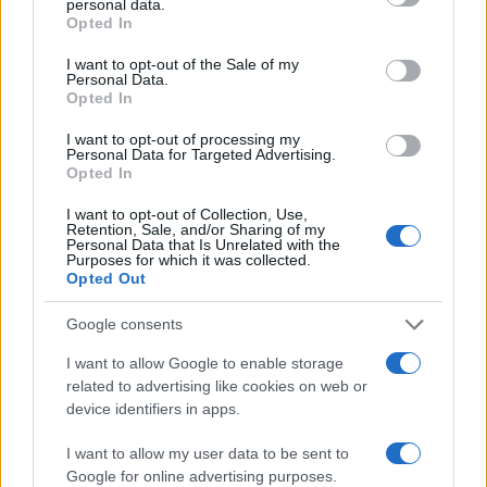
personal data.
grant or deny consent to Google and its third-party tags to
Opted In
use your data for below specified purposes in below Google
15:23
20.06.25
consent section.
Περικλής Κονδυλάτος: «Δεν έχω σχολιάσει
I want to opt-out of the Sale of my
Personal Data.
ποτέ τα κιλά της κυρίας Μπάρκα»
Opted In
I want to opt-out of processing my
Personal Data for Targeted Advertising.
Opted In
I want to opt-out of Collection, Use,
Retention, Sale, and/or Sharing of my
Personal Data that Is Unrelated with the
Purposes for which it was collected.
Opted Out
Google consents
I want to allow Google to enable storage
related to advertising like cookies on web or
device identifiers in apps.
13:46
19.06.25
Ξέσπασε ο Περικλής Κονδυλάτος: «Δεν
νομίζω ότι ένας άντρας με τακούνι και καλσόν
I want to allow my user data to be sent to
βοηθάει να σεβαστούν τους γκέι»
Google for online advertising purposes.