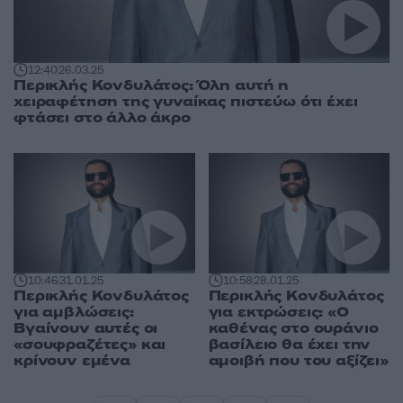
12:40
26.03.25
Περικλής Κονδυλάτος: Όλη αυτή η
χειραφέτηση της γυναίκας πιστεύω ότι έχει
φτάσει στο άλλο άκρο
10:46
31.01.25
10:58
28.01.25
Περικλής Κονδυλάτος
Περικλής Κονδυλάτος
για αμβλώσεις:
για εκτρώσεις: «Ο
Βγαίνουν αυτές οι
καθένας στο ουράνιο
«σουφραζέτες» και
βασίλειο θα έχει την
κρίνουν εμένα
αμοιβή που του αξίζει»