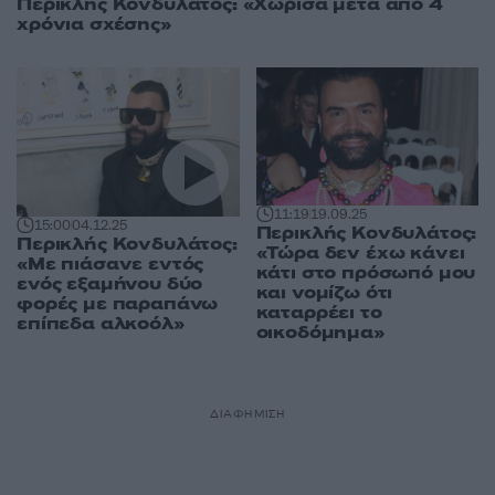
Περικλής Κονδυλάτος: «Χώρισα μετά από 4
χρόνια σχέσης»
11:19
19.09.25
15:00
04.12.25
Περικλής Κονδυλάτος:
Περικλής Κονδυλάτος:
«Τώρα δεν έχω κάνει
«Με πιάσανε εντός
κάτι στο πρόσωπό μου
ενός εξαμήνου δύο
και νομίζω ότι
φορές με παραπάνω
καταρρέει το
επίπεδα αλκοόλ»
οικοδόμημα»
ΔΙΑΦΗΜΙΣΗ