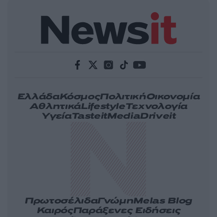
Ελλάδα
Κόσμος
Πολιτική
Οικονομία
Αθλητικά
Lifestyle
Τεχνολογία
Υγεία
Tasteit
Media
Driveit
Πρωτοσέλιδα
Γνώμη
Melas Blog
Καιρός
Παράξενες Ειδήσεις