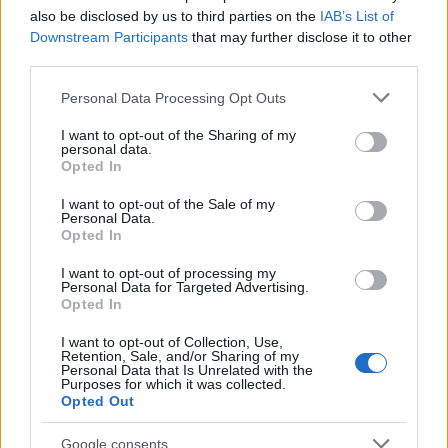
also be disclosed by us to third parties on the
IAB’s List of
Downstream Participants
that may further disclose it to other
third parties.
Please note that this website/app uses one or more Google
Personal Data Processing Opt Outs
services and may gather and store information including but
not limited to your visit or usage behaviour. You may click to
I want to opt-out of the Sharing of my
personal data.
grant or deny consent to Google and its third-party tags to
Opted In
use your data for below specified purposes in below Google
consent section.
I want to opt-out of the Sale of my
Personal Data.
10:56
02.10.23
Opted In
Παρέμβαση Κασσελάκη σε διαδηλωτές στον
Βόλο με πλακάτ κατά του Φάμελλου
I want to opt-out of processing my
Personal Data for Targeted Advertising.
Opted In
I want to opt-out of Collection, Use,
Retention, Sale, and/or Sharing of my
Personal Data that Is Unrelated with the
Purposes for which it was collected.
Opted Out
Google consents