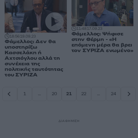
11:48
17.09.23
Φάμελλος: Ψήφισε
18:56
19.09.23
στην Θέρμη - «Η
Φάμελλος: Δεν θα
επόμενη μέρα θα βρει
υποστηρίξω
τον ΣΥΡΙΖΑ ενωμένο»
Κασσελάκη ή
Αχτσιόγλου αλλά τη
συνέχεια της
πολιτικής ταυτότητας
του ΣΥΡΙΖΑ
1
…
20
21
22
…
24
Σελίδα
Σελίδα
Σελίδα
Σελίδα
Σελίδα
ΔΙΑΦΗΜΙΣΗ