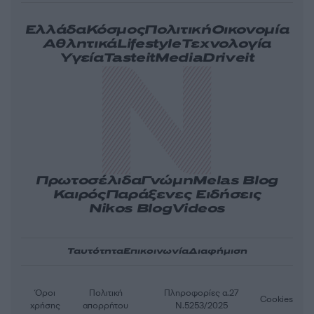
Ελλάδα
Κόσμος
Πολιτική
Οικονομία
Αθλητικά
Lifestyle
Τεχνολογία
Υγεία
Tasteit
Media
Driveit
Πρωτοσέλιδα
Γνώμη
Melas Blog
Καιρός
Παράξενες Ειδήσεις
Nikos Blog
Videos
Ταυτότητα
Επικοινωνία
Διαφήμιση
Όροι
Πολιτική
Πληροφορίες α.27
Cookies
χρήσης
απορρήτου
Ν.5253/2025