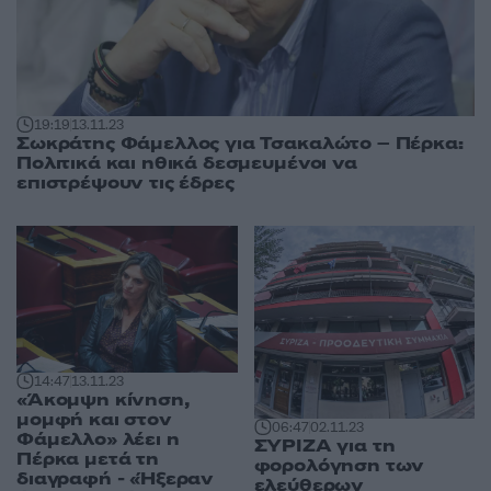
19:19
13.11.23
Σωκράτης Φάμελλος για Τσακαλώτο – Πέρκα:
Πολιτικά και ηθικά δεσμευμένοι να
επιστρέψουν τις έδρες
14:47
13.11.23
«Άκομψη κίνηση,
μομφή και στον
06:47
02.11.23
Φάμελλο» λέει η
ΣΥΡΙΖΑ για τη
Πέρκα μετά τη
φορολόγηση των
διαγραφή - «Ήξεραν
ελεύθερων