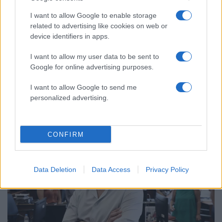
I want to allow Google to enable storage
related to advertising like cookies on web or
device identifiers in apps.
I want to allow my user data to be sent to
Google for online advertising purposes.
22:49
28.09.23
Κασσελάκης – Φάμελλος: Κυβερνητικό
I want to allow Google to send me
πραξικόπημα σε ΑΔΑΕ και ΕΣΡ με ακροδεξιό
personalized advertising.
deal
CONFIRM
Data Deletion
Data Access
Privacy Policy