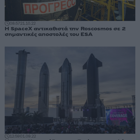
08:57
21.10.22
Η SpaceX αντικαθιστά την Roscosmos σε 2
σημαντικές αποστολές του ESA
12:59
01.09.22