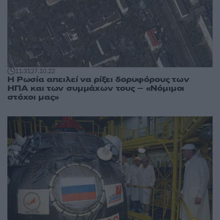
11:31
27.10.22
Η Ρωσία απειλεί να ρίξει δορυφόρους των
ΗΠΑ και των συμμάχων τους – «Νόμιμοι
στόχοι μας»