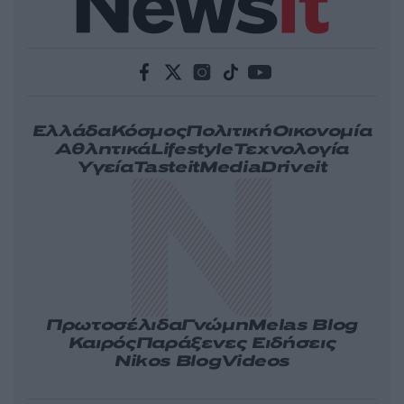
Ελλάδα
Κόσμος
Πολιτική
Οικονομία
Αθλητικά
Lifestyle
Τεχνολογία
Υγεία
Tasteit
Media
Driveit
Πρωτοσέλιδα
Γνώμη
Melas Blog
Καιρός
Παράξενες Ειδήσεις
Nikos Blog
Videos