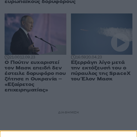
ευρωπαϊκούς δορυφόρους
21:00
12.09.23
16:59
20.04.23
Ο Πούτιν ευχαριστεί
Εξερράγη λίγο μετά
τον Μασκ επειδή δεν
την εκτόξευσή του ο
έστειλε δορυφόρο που
πύραυλος της SpaceX
ζήτησε η Ουκρανία –
του Έλον Μασκ
«Εξαίρετος
επιχειρηματίας»
ΔΙΑΦΗΜΙΣΗ