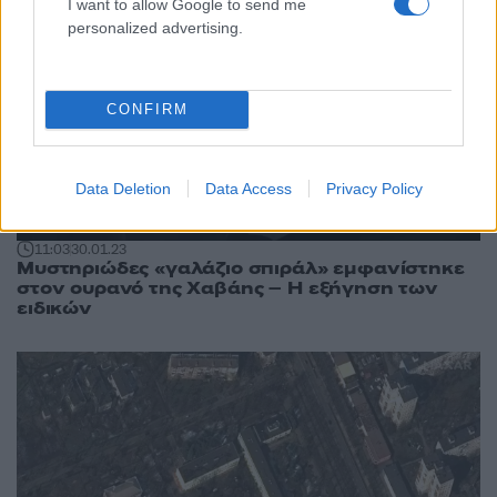
I want to allow Google to send me
personalized advertising.
CONFIRM
Data Deletion
Data Access
Privacy Policy
11:03
30.01.23
Μυστηριώδες «γαλάζιο σπιράλ» εμφανίστηκε
στον ουρανό της Χαβάης – Η εξήγηση των
ειδικών