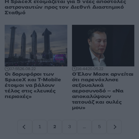
H SpaceX ετοιμάζεται για 5 νέες αποστολές
αστροναυτών προς τον Διεθνή Διαστημικό
Σταθμό
16:44
20.05.22
07:55
26.08.22
Ο Έλον Μασκ αρνείται
Οι δορυφόροι των
ότι παρενόχλησε
SpaceX και T-Mobile
σεξουαλικά
έτοιμοι να βάλουν
αεροσυνοδό – «Να
τέλος στις «λευκές
αποκαλύψουν
περιοχές»
τατουάζ και ουλές
μου»
1
2
3
…
5
Σελίδα
Σελίδα
Σελίδα
Σελίδα