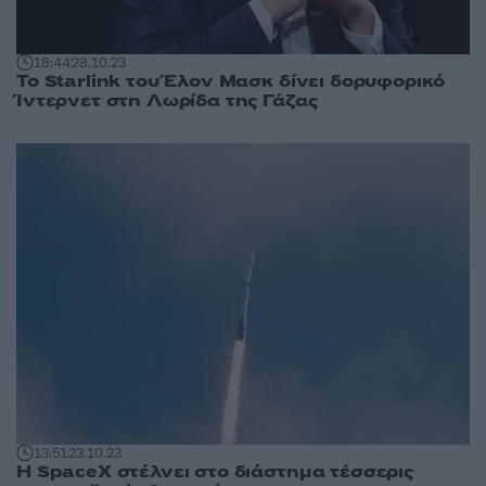
18:44
28.10.23
Το Starlink του Έλον Μασκ δίνει δορυφορικό
Ίντερνετ στη Λωρίδα της Γάζας
13:51
23.10.23
Η SpaceX στέλνει στο διάστημα τέσσερις