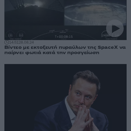
14:51
28.08.24
Βίντεο με εκτοξευτή πυραύλων της SpaceX να
παίρνει φωτιά κατά την προσγείωση