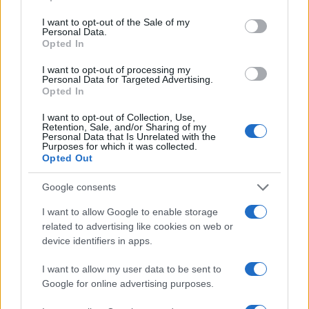
use your data for below specified purposes in below Google
12:24
17.04.23
consent section.
I want to opt-out of the Sale of my
Το πανίσχυρο διαστημόπλοιο Starship του
Personal Data.
Έλον Μασκ ετοιμάζεται για εκτόξευση - Δείτε
Opted In
live
I want to opt-out of processing my
Personal Data for Targeted Advertising.
Opted In
I want to opt-out of Collection, Use,
Retention, Sale, and/or Sharing of my
Personal Data that Is Unrelated with the
Purposes for which it was collected.
Opted Out
Google consents
I want to allow Google to enable storage
related to advertising like cookies on web or
device identifiers in apps.
I want to allow my user data to be sent to
09:07
03.03.23
Google for online advertising purposes.
SpaceX: Το Crew 6 σε πορεία πρόσδεσης με
τον Διεθνή Διαστημικό Σταθμό λέει η NASA