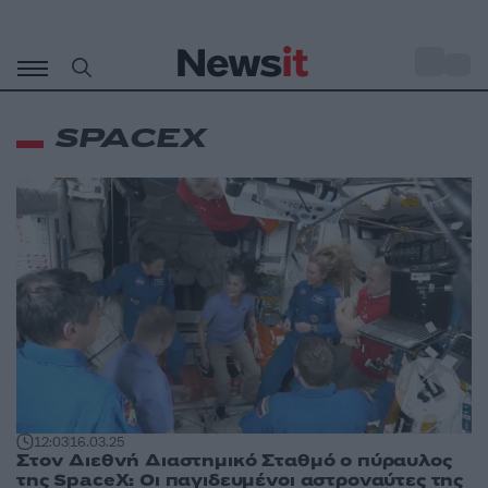
Μετάβαση
σε
o
27
περιεχόμενο
SPACEX
12:03
16.03.25
Στον Διεθνή Διαστημικό Σταθμό ο πύραυλος
της SpaceX: Οι παγιδευμένοι αστροναύτες της