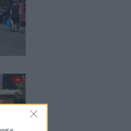
13
sonal or