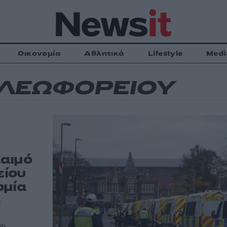
Οικονομία
Αθλητικά
Lifestyle
Medi
 ΛΕΩΦΟΡΕΙΟΥ
αιμό
είου
ομία
η
νη