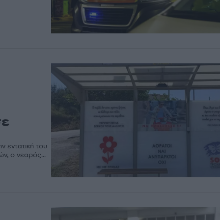
σε
ν εντατική του
ν, ο νεαρός...