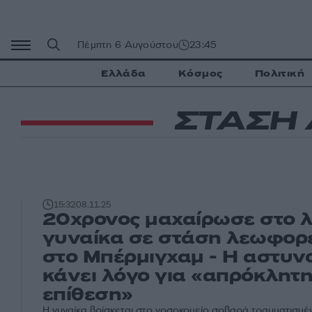
Μετάβαση
σε
περιεχόμενο
Πέμπτη 6 Αυγούστου
23:45
Ελλάδα
Κόσμος
Πολιτική
ΣΤΑΣΗ
15:32
08.11.25
20χρονος μαχαίρωσε στο λ
γυναίκα σε στάση λεωφορ
στο Μπέρμιγχαμ - Η αστυν
κάνει λόγο για «απρόκλητ
επίθεση»
Η γυναίκα βρίσκεται στο νοσοκομείο σοβαρά τραυματισμέ