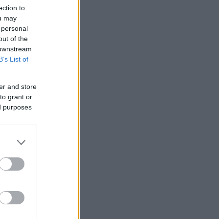
ection to
ou may
 personal
out of the
 downstream
B’s List of
er and store
to grant or
ed purposes