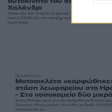
αυτοκίνητό του σε στάση στο
Χαλάνδρι
«Βγήκε έξω από το αμάξι και φώναξε "σκοτώστε με", μετά τον
πήρε το ΕΚΑΒ» λέει στο newsit.gr αυτόπτης μάρτυρας του
περιστατικού
13:48
10.09.24
Μοτοσικλέτα «καρφώθηκε
στάση λεωφορείου στο Ηρ
- Στο νοσοκομείο δύο μικρά
Χωρίς δίπλωμα αφού του είχε αφαιρεθεί για δεύτερη φορ
35χρονος οδηγός μηχανής όπου χθες το βράδυ (09.09.20
προσέκρουσε σε...