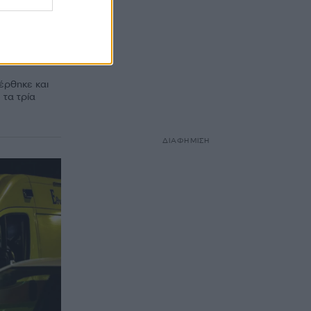
ε από
ε,
 ο
έρθηκε και
 τα τρία
ΔΙΑΦΗΜΙΣΗ