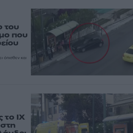
ο του
μο που
είου
ι όπισθεν και
 το ΙΧ
 στη