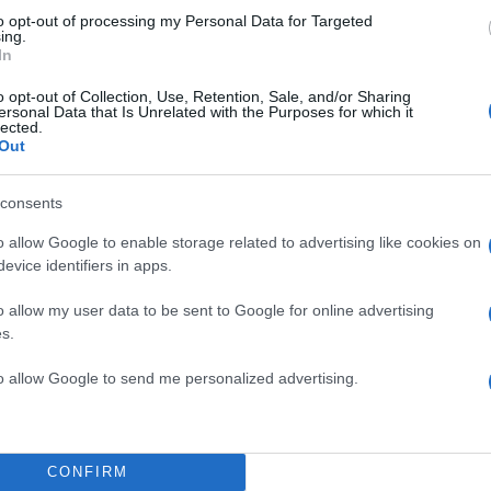
to opt-out of processing my Personal Data for Targeted
ing.
In
o opt-out of Collection, Use, Retention, Sale, and/or Sharing
ersonal Data that Is Unrelated with the Purposes for which it
lected.
Out
consents
o allow Google to enable storage related to advertising like cookies on
evice identifiers in apps.
o allow my user data to be sent to Google for online advertising
s.
ι
to allow Google to send me personalized advertising.
ο
20:04
24.05.25
Αυτοκίνητο έπεσε σε σ
στο Χαλάνδρι, παρέσυρε
CONFIRM