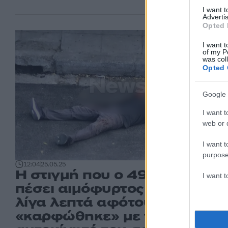
I want 
Advertis
Opted 
15
I want t
of my P
was col
Opted 
Google 
I want t
web or d
I want t
purpose
12:04
25.05.25
Η στιγμή που ο 49χρονος έχε
I want 
πέσει αιμόφυρτος στον δρόμ
λίγα λεπτά αφότου
«καρφώθηκε» με το