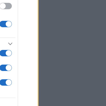
30
τάση
 τρία