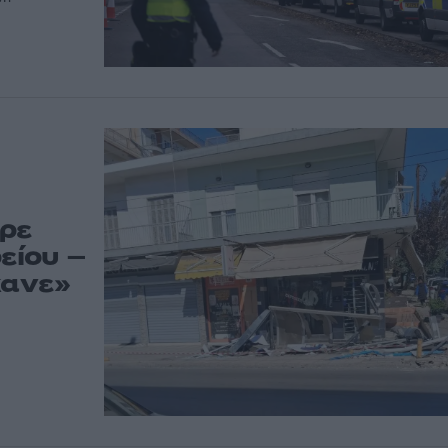
ρε
είου –
κανε»