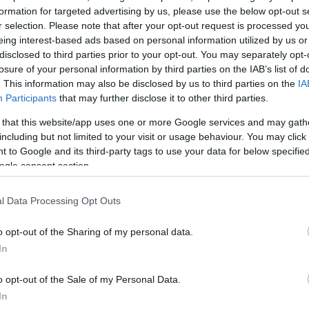
formation for targeted advertising by us, please use the below opt-out s
ουθείται από
r selection. Please note that after your opt-out request is processed y
υ σχηματίστηκε
eing interest-based ads based on personal information utilized by us or
 συρροή»
disclosed to third parties prior to your opt-out. You may separately opt-
losure of your personal information by third parties on the IAB’s list of
. This information may also be disclosed by us to third parties on the
IA
Participants
that may further disclose it to other third parties.
 that this website/app uses one or more Google services and may gath
including but not limited to your visit or usage behaviour. You may click 
 to Google and its third-party tags to use your data for below specifi
ogle consent section.
νος που
ρι και
l Data Processing Opt Outs
–
o opt-out of the Sharing of my personal data.
ος
In
ειρουργήθηκε
o opt-out of the Sale of my Personal Data.
In