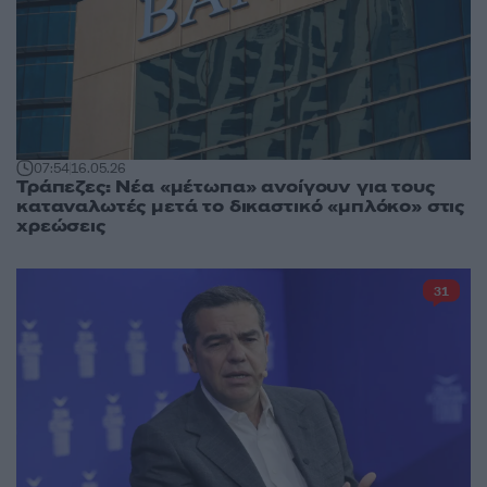
07:54
16.05.26
Τράπεζες: Νέα «μέτωπα» ανοίγουν για τους
καταναλωτές μετά το δικαστικό «μπλόκο» στις
χρεώσεις
31