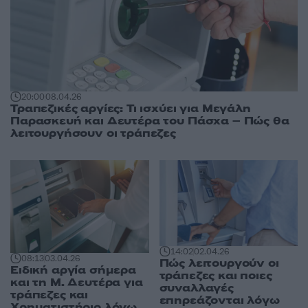
20:00
08.04.26
Τραπεζικές αργίες: Τι ισχύει για Μεγάλη
Παρασκευή και Δευτέρα του Πάσχα – Πώς θα
λειτουργήσουν οι τράπεζες
14:02
02.04.26
08:13
03.04.26
Πώς λειτουργούν οι
Ειδική αργία σήμερα
τράπεζες και ποιες
και τη Μ. Δευτέρα για
συναλλαγές
τράπεζες και
επηρεάζονται λόγω
Χρηματιστήριο λόγω