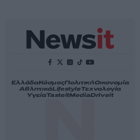
Ελλάδα
Κόσμος
Πολιτική
Οικονομία
Αθλητικά
Lifestyle
Τεχνολογία
Υγεία
Tasteit
Media
Driveit