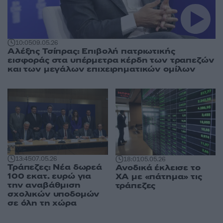
10:05
09.05.26
Αλέξης Τσίπρας: Eπιβολή πατριωτικής
εισφοράς στα υπέρμετρα κέρδη των τραπεζών
και των μεγάλων επιχειρηματικών ομίλων
13:45
07.05.26
18:01
05.05.26
Τράπεζες: Νέα δωρεά
Ανοδικά έκλεισε το
100 εκατ. ευρώ για
ΧΑ με «πάτημα» τις
την αναβάθμιση
τράπεζες
σχολικών υποδομών
σε όλη τη χώρα