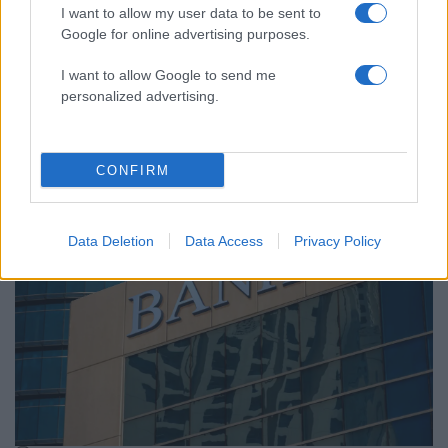
I want to allow my user data to be sent to
Google for online advertising purposes.
10:52
03.05.26
Οι τράπεζες σε πορεία μετάβασης στο
I want to allow Google to send me
ψηφιακό μοντέλο: Τα αλλάζει όλα το agentic
personalized advertising.
banking
6
CONFIRM
Data Deletion
Data Access
Privacy Policy