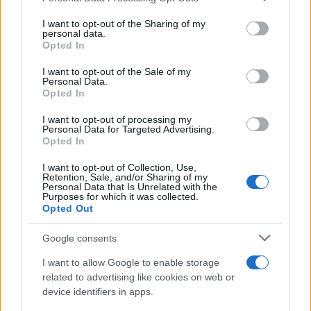
services and may gather and store information including but
not limited to your visit or usage behaviour. You may click to
I want to opt-out of the Sharing of my
personal data.
grant or deny consent to Google and its third-party tags to
Opted In
use your data for below specified purposes in below Google
consent section.
I want to opt-out of the Sale of my
Personal Data.
Opted In
14:40
05.05.26
I want to opt-out of processing my
ΤτΕ: Στα 4,7 δισ. ευρώ τα καθαρά κέρδη για τις
Personal Data for Targeted Advertising.
τράπεζες το 2025
Opted In
I want to opt-out of Collection, Use,
Retention, Sale, and/or Sharing of my
5
Personal Data that Is Unrelated with the
Purposes for which it was collected.
Opted Out
Google consents
I want to allow Google to enable storage
related to advertising like cookies on web or
device identifiers in apps.