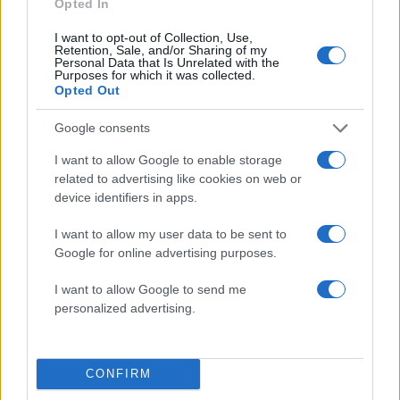
Opted In
I want to opt-out of Collection, Use,
Retention, Sale, and/or Sharing of my
Personal Data that Is Unrelated with the
Αν τα χάσατε
Purposes for which it was collected.
Opted Out
Google consents
I want to allow Google to enable storage
related to advertising like cookies on web or
device identifiers in apps.
I want to allow my user data to be sent to
Google for online advertising purposes.
Από τη θεωρία στην πράξη:
Σιροπιαστό κέικ με
Πώς το Novibet Backend
ροδόνερο και κάρδαμο
I want to allow Google to send me
Academy εκπαιδεύει τη νέα
την Περσία
personalized advertising.
γενιά engineers
CONFIRM
Σχόλια