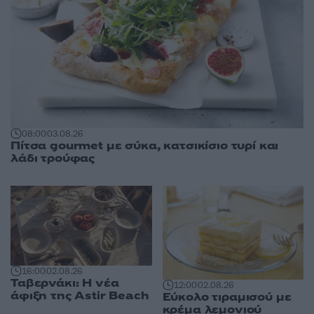
08:00
03.08.26
Πίτσα gourmet με σύκα, κατσικίσιο τυρί και
λάδι τρούφας
16:00
02.08.26
Ταβερνάκι: Η νέα
12:00
02.08.26
άφιξη της Astir Beach
Εύκολο τιραμισού με
κρέμα λεμονιού