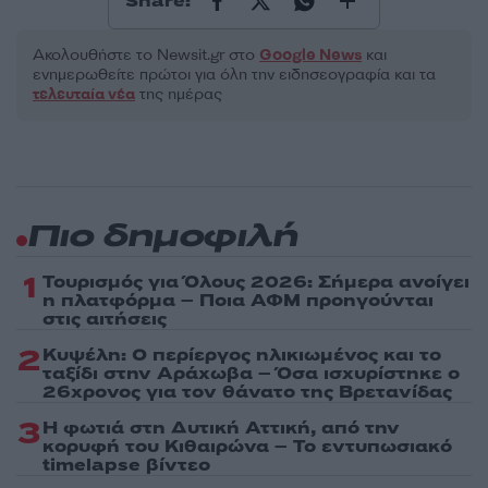
Share:
Ακολουθήστε το Νewsit.gr στο
Google News
και
ενημερωθείτε πρώτοι για όλη την ειδησεογραφία και τα
τελευταία νέα
της ημέρας
Πιο δημοφιλή
1
Τουρισμός για Όλους 2026: Σήμερα ανοίγει
η πλατφόρμα – Ποια ΑΦΜ προηγούνται
στις αιτήσεις
2
Κυψέλη: Ο περίεργος ηλικιωμένος και το
ταξίδι στην Αράχωβα – Όσα ισχυρίστηκε ο
26χρονος για τον θάνατο της Βρετανίδας
3
Η φωτιά στη Δυτική Αττική, από την
κορυφή του Κιθαιρώνα – Το εντυπωσιακό
timelapse βίντεο