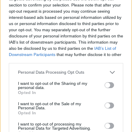
section to confirm your selection. Please note that after your
opt-out request is processed you may continue seeing
Ετοιμάζουμε το γλάσο ανακατεύοντας τη
ζάχαρη
interest-based ads based on personal information utilized by
άχνη με το
γάλα
και τη
βανίλια
μέχρι να γίνει
us or personal information disclosed to third parties prior to
λείο και ελαφρώς ρε
υ
στό.
your opt-out. You may separately opt-out of the further
disclosure of your personal information by third parties on the
IAB’s list of downstream participants. This information may
Περιχύνουμε το κέικ με γλάσο, αφήνουμε να
also be disclosed by us to third parties on the
IAB’s List of
σταθεροποιηθεί πριν το σερβίρουμε.
Downstream Participants
that may further disclose it to other
third parties.
ΔΙΑΦΗΜΙΣΗ
Please note that this website/app uses one or more Google
Personal Data Processing Opt Outs
services and may gather and store information including but
not limited to your visit or usage behaviour. You may click to
I want to opt-out of the Sharing of my
personal data.
grant or deny consent to Google and its third-party tags to
Opted In
use your data for below specified purposes in below Google
consent section.
I want to opt-out of the Sale of my
Personal Data.
Opted In
I want to opt-out of processing my
Personal Data for Targeted Advertising.