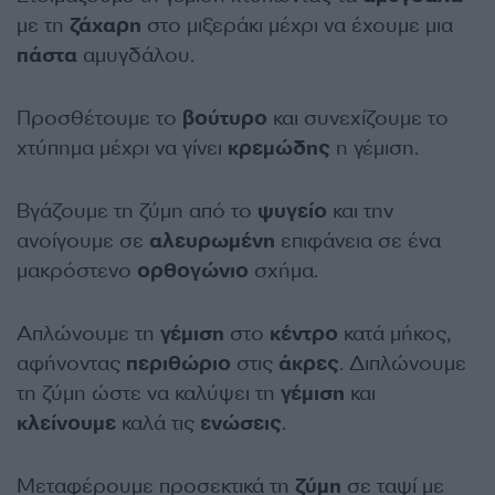
με τη
ζάχαρη
στο μιξεράκι μέχρι να έχουμε μια
πάστα
αμυγδάλου.
Προσθέτουμε το
βούτυρο
και συνεχίζουμε το
χτύπημα μέχρι να γίνει
κρεμώδης
η γέμιση.
Βγάζουμε τη ζύμη από το
ψυγείο
και την
ανοίγουμε σε
αλευρωμένη
επιφάνεια σε ένα
μακρόστενο
ορθογώνιο
σχήμα.
Απλώνουμε τη
γέμιση
στο
κέντρο
κατά μήκος,
αφήνοντας
περιθώριο
στις
άκρες
. Διπλώνουμε
τη ζύμη ώστε να καλύψει τη
γέμιση
και
κλείνουμε
καλά τις
ενώσεις
.
Μεταφέρουμε προσεκτικά τη
ζύμη
σε ταψί με