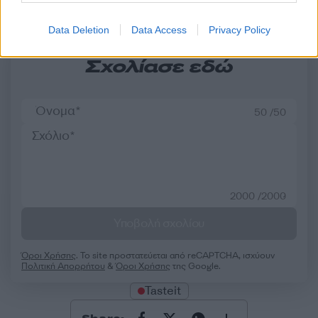
Data Deletion
Data Access
Privacy Policy
Σχολίασε εδώ
50 /50
2000 /2000
Υποβολή σχολίου
Όροι Χρήσης
. Το site προστατεύεται από reCAPTCHA, ισχύουν
Πολιτική Απορρήτου
&
Όροι Χρήσης
της Google.
Tasteit