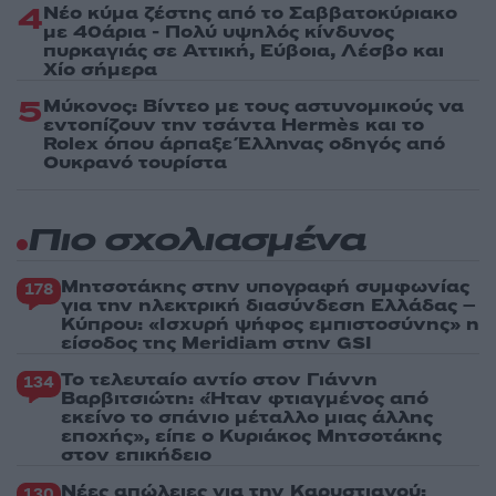
4
Νέο κύμα ζέστης από το Σαββατοκύριακο
με 40άρια - Πολύ υψηλός κίνδυνος
πυρκαγιάς σε Αττική, Εύβοια, Λέσβο και
Χίο σήμερα
5
Μύκονος: Βίντεο με τους αστυνομικούς να
εντοπίζουν την τσάντα Hermès και το
Rolex όπου άρπαξε Έλληνας οδηγός από
Ουκρανό τουρίστα
Πιο σχολιασμένα
Μητσοτάκης στην υπογραφή συμφωνίας
178
για την ηλεκτρική διασύνδεση Ελλάδας –
Κύπρου: «Ισχυρή ψήφος εμπιστοσύνης» η
είσοδος της Meridiam στην GSI
Το τελευταίο αντίο στον Γιάννη
134
Βαρβιτσιώτη: «Ήταν φτιαγμένος από
εκείνο το σπάνιο μέταλλο μιας άλλης
εποχής», είπε ο Κυριάκος Μητσοτάκης
στον επικήδειο
Νέες απώλειες για την Καρυστιανού:
130