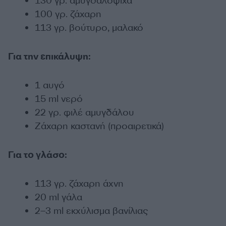
130 γρ. αμυγδαλόψιχα
100 γρ. ζάχαρη
113 γρ. βούτυρο, μαλακό
Για την επικάλυψη:
1 αυγό
15 ml νερό
22 γρ. φιλέ αμυγδάλου
Ζάχαρη καστανή (προαιρετικά)
Για το γλάσο:
113 γρ. ζάχαρη άχνη
20 ml γάλα
2–3 ml εκχύλισμα βανίλιας