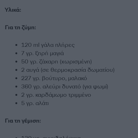
Υλικά:
Για τη ζύμη:
120 ml γάλα πλήρες
7 γρ. ξηρή μαγιά
50 γρ. ζάχαρη (χωρισμένη)
2 αυγά (σε θερμοκρασία δωματίου)
227 γρ. βούτυρο, μαλακό
360 γρ. αλεύρι δυνατό (για ψωμί)
2 γρ. καρδάμωμο τριμμένο
5 γρ. αλάτι
Για τη γέμιση: