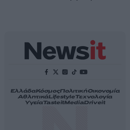
Ελλάδα
Κόσμος
Πολιτική
Οικονομία
Αθλητικά
Lifestyle
Τεχνολογία
Υγεία
Tasteit
Media
Driveit