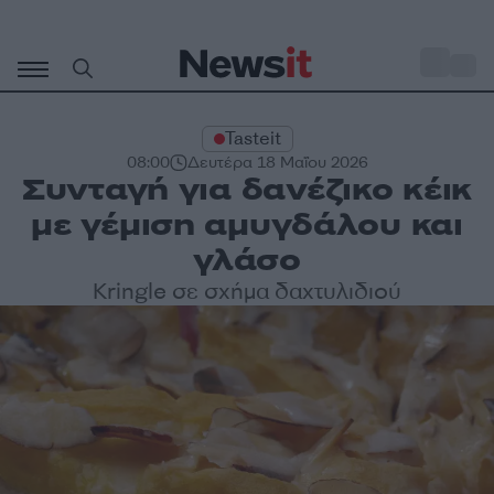
Μετάβαση
σε
o
27
περιεχόμενο
Tasteit
08:00
Δευτέρα 18 Μαΐου 2026
Συνταγή για δανέζικο κέικ
με γέμιση αμυγδάλου και
γλάσο
Kringle σε σχήμα δαχτυλιδιού