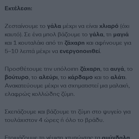
Εκτέλεση:
Ζεσταίνουμε το
γάλα
μέχρι να είναι
χλιαρό
(όχι
καυτό). Σε ένα μπολ βάζουμε το
γάλα
, τη
μαγιά
και 1 κουταλάκι από τη
ζάχαρη
και αφήνουμε για
5–10 λεπτά μέχρι να
ενεργοποιηθεί
.
Προσθέτουμε την υπόλοιπη
ζάχαρη
, τα
αυγά
, το
βούτυρο
, το
αλεύρι
, το
κάρδαμο
και το
αλάτι
.
Ανακατεύουμε μέχρι να σχηματιστεί μια μαλακή,
ελαφρώς κολλώδης ζύμη.
Σκεπάζουμε και βάζουμε τη ζύμη στο ψυγείο για
τουλάχιστον 4 ώρες ή όλο το βράδυ.
Ετοιμάζουμε τη γέμιση χτυπώντας τα
αμύγδαλα