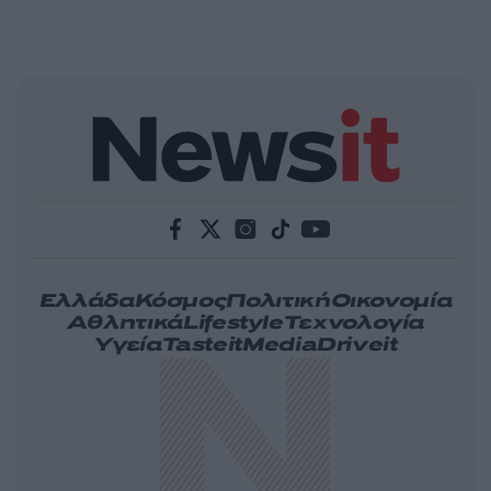
Ελλάδα
Κόσμος
Πολιτική
Οικονομία
Αθλητικά
Lifestyle
Τεχνολογία
Υγεία
Tasteit
Media
Driveit