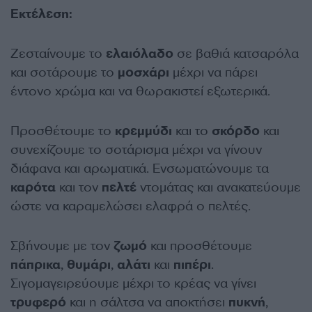
Εκτέλεση:
Ζεσταίνουμε το
ελαιόλαδο
σε βαθιά κατσαρόλα
και σοτάρουμε το
μοσχάρι
μέχρι να πάρει
έντονο χρώμα και να θωρακιστεί εξωτερικά.
Προσθέτουμε το
κρεμμύδι
και το
σκόρδο
και
συνεχίζουμε το σοτάρισμα μέχρι να γίνουν
διάφανα και αρωματικά. Ενσωματώνουμε τα
καρότα
και τον
πελτέ
ντομάτας και ανακατεύουμε
ώστε να καραμελώσει ελαφρά ο πελτές.
Σβήνουμε με τον
ζωμό
και προσθέτουμε
πάπρικα
,
θυμάρι
,
αλάτι
και
πιπέρι
.
Σιγομαγειρεύουμε μέχρι το κρέας να γίνει
τρυφερό
και η σάλτσα να αποκτήσει
πυκνή
,