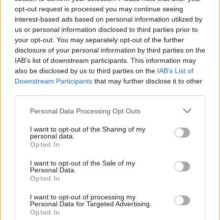
opt-out request is processed you may continue seeing
Αν τα χάσατε
interest-based ads based on personal information utilized by
us or personal information disclosed to third parties prior to
your opt-out. You may separately opt-out of the further
disclosure of your personal information by third parties on the
IAB’s list of downstream participants. This information may
also be disclosed by us to third parties on the
IAB’s List of
Downstream Participants
that may further disclose it to other
third parties.
Please note that this website/app uses one or more Google
Personal Data Processing Opt Outs
services and may gather and store information including but
Από τη θεωρία στην πράξη:
Εύκολα κρεατοπιτάκια
not limited to your visit or usage behaviour. You may click to
I want to opt-out of the Sharing of my
Πώς το Novibet Backend
το κρέας που μας
personal data.
grant or deny consent to Google and its third-party tags to
Academy εκπαιδεύει τη νέα
περίσσεψε
Opted In
use your data for below specified purposes in below Google
γενιά engineers
consent section.
I want to opt-out of the Sale of my
Personal Data.
Opted In
Σχόλια
I want to opt-out of processing my
Personal Data for Targeted Advertising.
Opted In