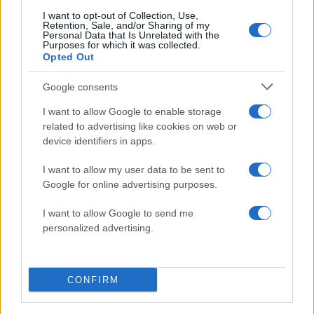
I want to opt-out of Collection, Use,
Retention, Sale, and/or Sharing of my
Personal Data that Is Unrelated with the
Σχολίασε εδώ
Purposes for which it was collected.
Opted Out
50 /50
Google consents
I want to allow Google to enable storage
related to advertising like cookies on web or
device identifiers in apps.
2000 /2000
I want to allow my user data to be sent to
Google for online advertising purposes.
Υποβολή σχολίου
I want to allow Google to send me
Όροι Χρήσης
. Το site προστατεύεται από reCAPTCHA, ισχύουν
personalized advertising.
Πολιτική Απορρήτου
&
Όροι Χρήσης
της Google.
Tasteit
CONFIRM
Share: