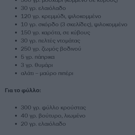
500 γρ. μοσχάρι (κομμένο σε κύβους)
30 γρ. ελαιόλαδο
120 γρ. κρεμμύδι, ψιλοκομμένο
10 γρ. σκόρδο (3 σκελίδες), ψιλοκομμένο
150 γρ. καρότα, σε κύβους
30 γρ. πελτές ντομάτας
250 γρ. ζωμός βοδινού
5 γρ. πάπρικα
3 γρ. θυμάρι
αλάτι – μαύρο πιπέρι
Για το φύλλο:
300 γρ. φύλλο κρούστας
40 γρ. βούτυρο, λιωμένο
20 γρ. ελαιόλαδο