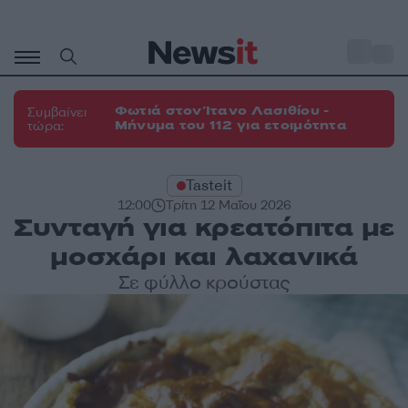
Μετάβαση
σε
o
27
περιεχόμενο
Φωτιά στον Ίτανο Λασιθίου -
Συμβαίνει
Μήνυμα του 112 για ετοιμότητα
τώρα:
Tasteit
12:00
Τρίτη 12 Μαΐου 2026
Συνταγή για κρεατόπιτα με
μοσχάρι και λαχανικά
Σε φύλλο κρούστας