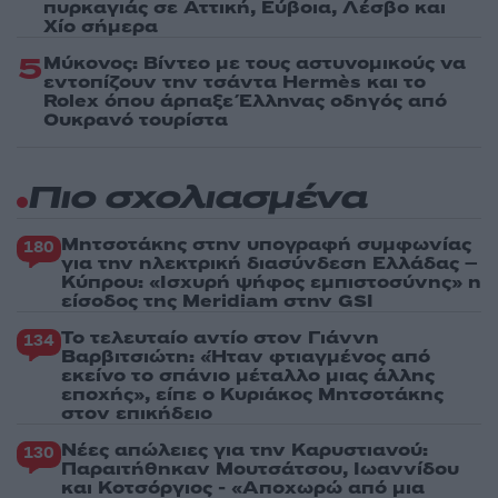
πυρκαγιάς σε Αττική, Εύβοια, Λέσβο και
Χίο σήμερα
5
Μύκονος: Βίντεο με τους αστυνομικούς να
εντοπίζουν την τσάντα Hermès και το
Rolex όπου άρπαξε Έλληνας οδηγός από
Ουκρανό τουρίστα
Πιο σχολιασμένα
Μητσοτάκης στην υπογραφή συμφωνίας
180
για την ηλεκτρική διασύνδεση Ελλάδας –
Κύπρου: «Ισχυρή ψήφος εμπιστοσύνης» η
είσοδος της Meridiam στην GSI
Το τελευταίο αντίο στον Γιάννη
134
Βαρβιτσιώτη: «Ήταν φτιαγμένος από
εκείνο το σπάνιο μέταλλο μιας άλλης
εποχής», είπε ο Κυριάκος Μητσοτάκης
στον επικήδειο
Νέες απώλειες για την Καρυστιανού:
130
Παραιτήθηκαν Μουτσάτσου, Ιωαννίδου
και Κοτσόργιος - «Αποχωρώ από μια