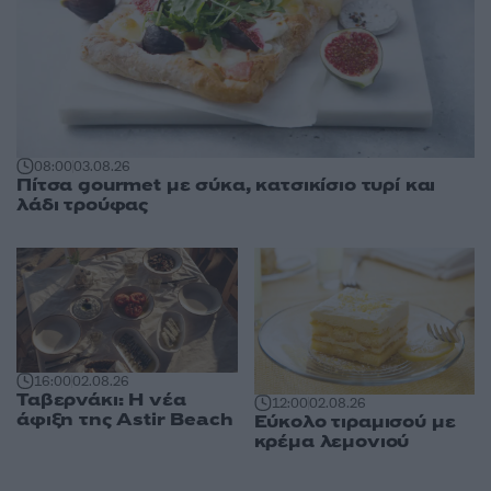
08:00
03.08.26
Πίτσα gourmet με σύκα, κατσικίσιο τυρί και
λάδι τρούφας
16:00
02.08.26
Ταβερνάκι: Η νέα
12:00
02.08.26
άφιξη της Astir Beach
Εύκολο τιραμισού με
κρέμα λεμονιού