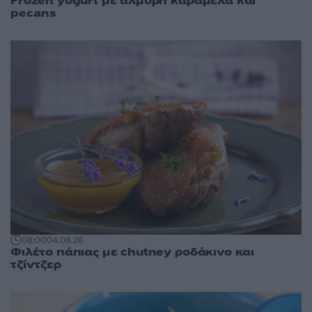
Frozen yogurt με αλμυρή καραμέλα και
pecans
08:00
04.08.26
Φιλέτο πάπιας με chutney ροδάκινο και
τζίντζερ