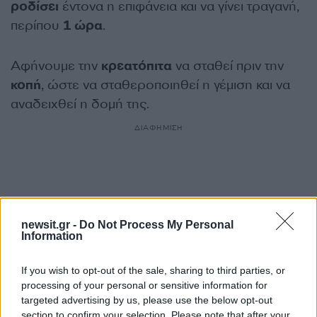
ροδίσει
έντονα η επιφάνεια και να γίνει τραγανή,
περίπου
1 ώρα
.
Αφήνουμε την
κρεατόπιτα
να σταθεί πριν την
κοπή
, ώστε να σταθεροποιηθεί η γέμιση και να
αναδειχθεί η δομή της.
ΔΙΑΦΗΜΙΣΗ
newsit.gr -
Do Not Process My Personal
Information
If you wish to opt-out of the sale, sharing to third parties, or
processing of your personal or sensitive information for
targeted advertising by us, please use the below opt-out
section to confirm your selection. Please note that after your