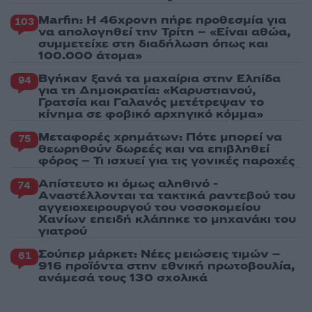
Marfin: Η 46χρονη πήρε προθεσμία για
103
να απολογηθεί την Τρίτη – «Είναι αθώα,
συμμετείχε στη διαδήλωση όπως και
100.000 άτομα»
Βγήκαν ξανά τα μαχαίρια στην Ελπίδα
94
για τη Δημοκρατία: «Καρυστιανού,
Γρατσία και Γαλανός μετέτρεψαν το
κίνημα σε φοβικό αρχηγικό κόμμα»
Μεταφορές χρημάτων: Πότε μπορεί να
75
θεωρηθούν δωρεές και να επιβληθεί
φόρος – Τι ισχυεί για τις γονικές παροχές
Απίστευτο κι όμως αληθινό -
74
Aναστέλλονται τα τακτικά ραντεβού του
αγγειοχειρουργού του νοσοκομείου
Χανίων επειδή κλάπηκε το μηχανάκι του
γιατρού
Σούπερ μάρκετ: Νέες μειώσεις τιμών –
61
916 προϊόντα στην εθνική πρωτοβουλία,
ανάμεσά τους 130 σχολικά