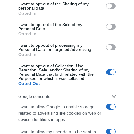
not limited to your visit or usage behaviour. You may click to
I want to opt-out of the Sharing of my
2000 /2000
personal data.
grant or deny consent to Google and its third-party tags to
Opted In
use your data for below specified purposes in below Google
Υποβολή σχολίου
consent section.
I want to opt-out of the Sale of my
Personal Data.
Όροι Χρήσης
. Το site προστατεύεται από reCAPTCHA, ισχύουν
Opted In
Πολιτική Απορρήτου
&
Όροι Χρήσης
της Google.
Τεχνολογία
I want to opt-out of processing my
Personal Data for Targeted Advertising.
ΚΑΜΕΡΑ
Opted In
Share:
I want to opt-out of Collection, Use,
Retention, Sale, and/or Sharing of my
Personal Data that Is Unrelated with the
Purposes for which it was collected.
Ακολουθήστε το Νewsit.gr στο
Google News
και
Opted Out
ενημερωθείτε πρώτοι για όλη την ειδησεογραφία και τα
τελευταία νέα
της ημέρας
Google consents
I want to allow Google to enable storage
related to advertising like cookies on web or
device identifiers in apps.
Πιο δημοφιλή
I want to allow my user data to be sent to