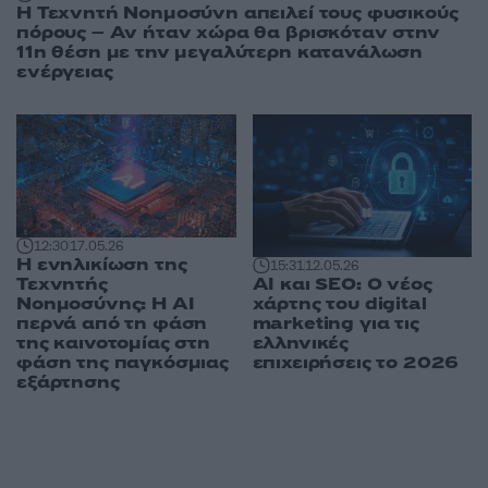
Η Τεχνητή Νοημοσύνη απειλεί τους φυσικούς
πόρους – Αν ήταν χώρα θα βρισκόταν στην
11η θέση με την μεγαλύτερη κατανάλωση
ενέργειας
12:30
17.05.26
Η ενηλικίωση της
15:31
12.05.26
AI και SEO: Ο νέος
Τεχνητής
χάρτης του digital
Νοημοσύνης: Η AI
marketing για τις
περνά από τη φάση
ελληνικές
της καινοτομίας στη
επιχειρήσεις το 2026
φάση της παγκόσμιας
εξάρτησης