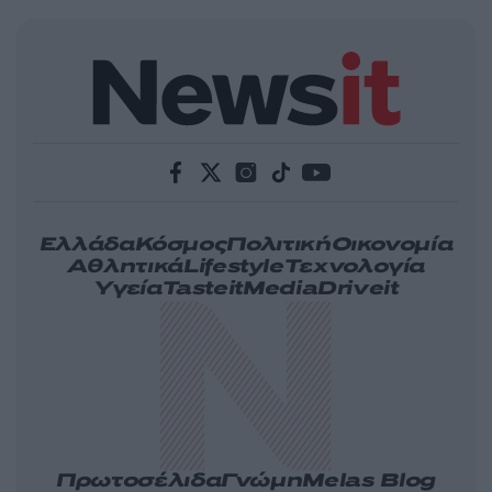
Ελλάδα
Κόσμος
Πολιτική
Οικονομία
Αθλητικά
Lifestyle
Τεχνολογία
Υγεία
Tasteit
Media
Driveit
Πρωτοσέλιδα
Γνώμη
Melas Blog