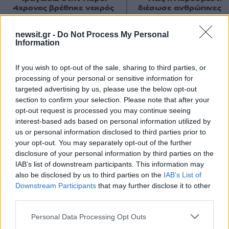
4χρονος βρέθηκε νεκρός
διέσωσε ανθρώπινες ζ
σε πισίνα
από την καταστροφι
φωτιά στην Αττικοβοι
newsit.gr -
Do Not Process My Personal
– Πάνω από 250 άτο
Information
απομακρύνθηκαν δι
θαλάσσης
If you wish to opt-out of the sale, sharing to third parties, or
processing of your personal or sensitive information for
Σχόλια
targeted advertising by us, please use the below opt-out
section to confirm your selection. Please note that after your
opt-out request is processed you may continue seeing
interest-based ads based on personal information utilized by
us or personal information disclosed to third parties prior to
your opt-out. You may separately opt-out of the further
Σχολίασε εδώ
disclosure of your personal information by third parties on the
IAB’s list of downstream participants. This information may
also be disclosed by us to third parties on the
IAB’s List of
50 /50
Downstream Participants
that may further disclose it to other
third parties.
Please note that this website/app uses one or more Google
Personal Data Processing Opt Outs
services and may gather and store information including but