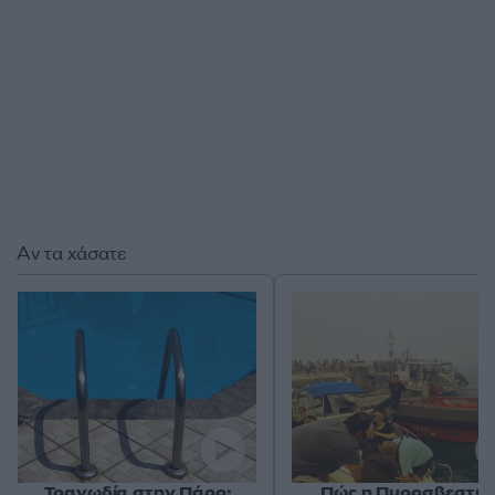
Αν τα χάσατε
Τραγωδία στην Πάρο:
Πώς η Πυροσβεστικ