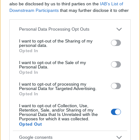
τελευταία νέα
της ημέρας
also be disclosed by us to third parties on the
IAB’s List of
Downstream Participants
that may further disclose it to other
third parties.
Please note that this website/app uses one or more Google
Personal Data Processing Opt Outs
services and may gather and store information including but
not limited to your visit or usage behaviour. You may click to
I want to opt-out of the Sharing of my
Πιο δημοφιλή
personal data.
grant or deny consent to Google and its third-party tags to
Opted In
use your data for below specified purposes in below Google
1
Η Άννα Βίσση ξετρελάθηκε με μπάντα που
consent section.
έπαιζε Τσιτσάνη στο Φισκάρδο και τους
I want to opt-out of the Sale of my
πρότεινε συνεργασία
Personal Data.
Opted In
2
Μαριζέτα Αντωνοπούλου στο newsit.gr: Οι
“σωτήρες” ανήκουν στο χρονοντούλαπο
I want to opt-out of processing my
της ιστορίας
Personal Data for Targeted Advertising.
Opted In
3
Κωνσταντίνος Αργυρός και Αλεξάνδρα
Νίκα κάνουν διακοπές με πολυτελές γιοτ
I want to opt-out of Collection, Use,
με τα δύο παιδιά τους
Retention, Sale, and/or Sharing of my
Personal Data that Is Unrelated with the
4
Purposes for which it was collected.
Θρήνος για τον Λιονέλ Μέσι – Πέθανε ο
Opted Out
πατέρας του, Χόρχε
5
Το 5ο πακέτο βίντεο και φωτογραφιών με
Google consents