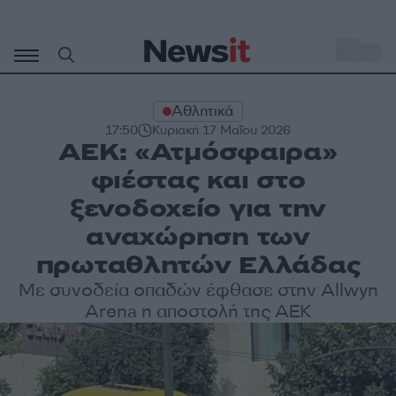
Μετάβαση
σε
o
29
περιεχόμενο
Αθλητικά
17:50
Κυριακή 17 Μαΐου 2026
ΑΕΚ: «Ατμόσφαιρα»
φιέστας και στο
ξενοδοχείο για την
αναχώρηση των
πρωταθλητών Ελλάδας
Με συνοδεία οπαδών έφθασε στην Allwyn
Arena η αποστολή της ΑΕΚ