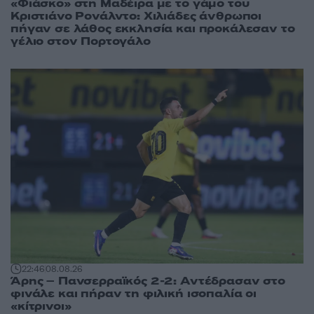
«Φιάσκο» στη Μαδέιρα με το γάμο του
Κριστιάνο Ρονάλντο: Χιλιάδες άνθρωποι
πήγαν σε λάθος εκκλησία και προκάλεσαν το
γέλιο στον Πορτογάλο
22:46
08.08.26
Άρης – Πανσερραϊκός 2-2: Αντέδρασαν στο
φινάλε και πήραν τη φιλική ισοπαλία οι
«κίτρινοι»