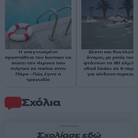
Η απεγνωσμένη
Ζέστη και θυελλώδε
προσπάθεια του barman να
άνεμοι, με ριπές που 
σώσει τον 4χρονο που
φτάνουν τα 80 χλμ/ώρ
πνίγηκε σε πισίνα στην
«Red Code» σε 6 περιο
Πάρο - Πώς έγινε η
για κίνδυνο πυρκαγι
τραγωδία
Σχόλια
Σχολίασε εδώ