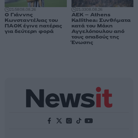
21:58
08.08.26
21:33
08.08.26
Ο Γιάννης
ΑΕΚ – Athens
Κωνσταντέλιας του
Kallithea: Συνθήματα
ΠΑΟΚ έγινε πατέρας
κατά του Μάκη
για δεύτερη φορά
Αγγελόπουλου από
τους οπαδούς της
Ένωσης