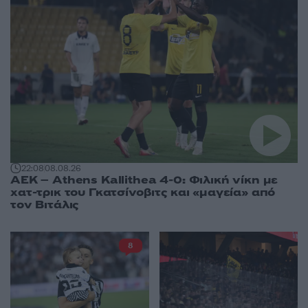
22:08
08.08.26
ΑΕΚ – Athens Kallithea 4-0: Φιλική νίκη με
χατ-τρικ του Γκατσίνοβιτς και «μαγεία» από
τον Βιτάλις
8