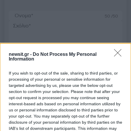
50 /50
2000 /2000
newsit.gr -
Do Not Process My Personal
Information
Υποβολή σχολίου
If you wish to opt-out of the sale, sharing to third parties, or
Όροι Χρήσης
. Το site προστατεύεται από reCAPTCHA, ισχύουν
processing of your personal or sensitive information for
Πολιτική Απορρήτου
&
Όροι Χρήσης
της Google.
targeted advertising by us, please use the below opt-out
Αθλητικά
section to confirm your selection. Please note that after your
SUPER LEAGUE
ΑΕΚ
opt-out request is processed you may continue seeing
interest-based ads based on personal information utilized by
Share:
us or personal information disclosed to third parties prior to
your opt-out. You may separately opt-out of the further
disclosure of your personal information by third parties on the
Ακολουθήστε το Νewsit.gr στο
Google News
και
ενημερωθείτε πρώτοι για όλη την ειδησεογραφία και τα
IAB’s list of downstream participants. This information may