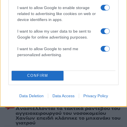
UFO από το Πεντάγωνο - Το «τρίγωνο» και
οι «ψυχρές σφαίρες»
I want to allow Google to enable storage
related to advertising like cookies on web or
device identifiers in apps.
Πιο σχολιασμένα
I want to allow my user data to be sent to
Marfin: Η 46χρονη πήρε προθεσμία για
Google for online advertising purposes.
104
να απολογηθεί την Τρίτη – «Είναι αθώα,
συμμετείχε στη διαδήλωση όπως και
I want to allow Google to send me
100.000 άτομα»
personalized advertising.
Βγήκαν ξανά τα μαχαίρια στην Ελπίδα
96
για τη Δημοκρατία: «Καρυστιανού,
Γρατσία και Γαλανός μετέτρεψαν το
κίνημα σε φοβικό αρχηγικό κόμμα»
CONFIRM
Μεταφορές χρημάτων: Πότε μπορεί να
84
θεωρηθούν δωρεές και να επιβληθεί
φόρος – Τι ισχυεί για τις γονικές παροχές
Data Deletion
Data Access
Privacy Policy
Απίστευτο κι όμως αληθινό -
80
Aναστέλλονται τα τακτικά ραντεβού του
αγγειοχειρουργού του νοσοκομείου
Χανίων επειδή κλάπηκε το μηχανάκι του
γιατρού