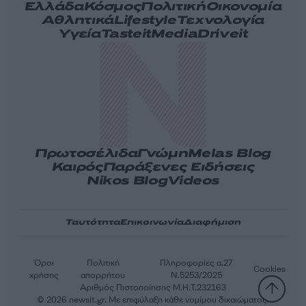
Ελλάδα
Κόσμος
Πολιτική
Οικονομία
Αθλητικά
Lifestyle
Τεχνολογία
Υγεία
Tasteit
Media
Driveit
Πρωτοσέλιδα
Γνώμη
Melas Blog
Καιρός
Παράξενες Ειδήσεις
Nikos Blog
Videos
Ταυτότητα
Επικοινωνία
Διαφήμιση
Όροι
Πολιτική
Πληροφορίες α.27
Cookies
χρήσης
απορρήτου
Ν.5253/2025
Αριθμός Πιστοποίησης Μ.Η.Τ.232163
© 2026 newsit.gr. Με επιφύλαξη κάθε νομίμου δικαιώματος.