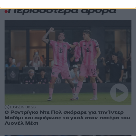
Αθλητικά:
Περισσότερα άρθρα
10:42
09.08.26
Ο Ροντρίγκο Ντε Πολ σκόραρε για την Ίντερ
Μαϊάμι και αφιέρωσε το γκολ στον πατέρα του
Λιονέλ Μέσι