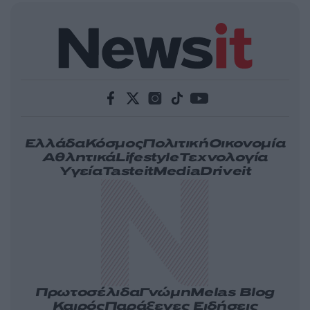
Ελλάδα
Κόσμος
Πολιτική
Οικονομία
Αθλητικά
Lifestyle
Τεχνολογία
Υγεία
Tasteit
Media
Driveit
Πρωτοσέλιδα
Γνώμη
Melas Blog
Καιρός
Παράξενες Ειδήσεις