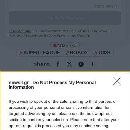
2000 /2000
Υποβολή σχολίου
Όροι Χρήσης
. Το site προστατεύεται από reCAPTCHA, ισχύουν
Πολιτική Απορρήτου
&
Όροι Χρήσης
της Google.
Αθλητικά
SUPER LEAGUE
ΒΟΛΟΣ
ΟΦΗ
Share:
Ακολουθήστε το Νewsit.gr στο
Google News
και
newsit.gr -
Do Not Process My Personal
ενημερωθείτε πρώτοι για όλη την ειδησεογραφία και τα
Information
τελευταία νέα
της ημέρας
If you wish to opt-out of the sale, sharing to third parties, or
processing of your personal or sensitive information for
targeted advertising by us, please use the below opt-out
section to confirm your selection. Please note that after your
Πιο δημοφιλή
opt-out request is processed you may continue seeing