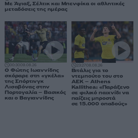
Με Άγιαξ, Σέλτικ και Μπενφίκα οι αθλητικές
μεταδόσεις της ημέρας
00:30
09.08.26
23:27
08.08.26
Ο Φώτης Ιωαννίδης
Βιτάλις για το
σκόραρε στη «γκέλα»
ντεμπούτο του στο
της Σπόρτινγκ
ΑΕΚ – Athens
Λισαβόνας στην
Kallithea: «Παράξενο
Πορτογαλία – Βασικός
σε φιλικό παιχνίδι να
και ο Βαγιαννίδης
παίζεις μπροστά
σε 15.000 οπαδούς»