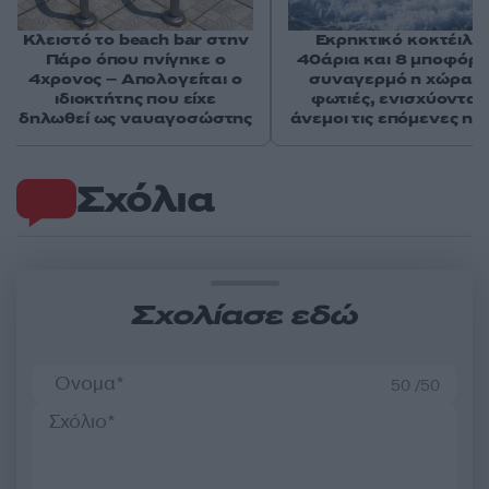
Κλειστό το beach bar στην
Εκρηκτικό κοκτέιλ μ
Πάρο όπου πνίγηκε ο
40άρια και 8 μποφόρ -
4χρονος – Απολογείται ο
συναγερμό η χώρα γ
ιδιοκτήτης που είχε
φωτιές, ενισχύονται 
δηλωθεί ως ναυαγοσώστης
άνεμοι τις επόμενες ημ
Σχόλια
Σχολίασε εδώ
50 /50