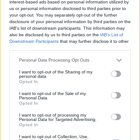
interest-based ads based on personal information utilized by
us or personal information disclosed to third parties prior to
1
Κωνσταντίνος Αργυρός και Αλεξάνδρα
Νίκα κάνουν διακοπές με πολυτελές γιοτ
your opt-out. You may separately opt-out of the further
με τα δύο παιδιά τους
disclosure of your personal information by third parties on the
IAB’s list of downstream participants. This information may
2
Η Άννα Βίσση ξετρελάθηκε με μπάντα που
also be disclosed by us to third parties on the
IAB’s List of
έπαιζε Τσιτσάνη στο Φισκάρδο και τους
πρότεινε συνεργασία
Downstream Participants
that may further disclose it to other
third parties.
3
Θρήνος για τον Λιονέλ Μέσι – Πέθανε ο
πατέρας του, Χόρχε
Please note that this website/app uses one or more Google
Personal Data Processing Opt Outs
services and may gather and store information including but
4
Ελίζαμπεθ Ελέτσι και Νεκτάριος Λεμονίδης
not limited to your visit or usage behaviour. You may click to
I want to opt-out of the Sharing of my
πήγαν στον Άγιο Νεκτάριο Βούλας για να
personal data.
πάρουν την ευχή για τον γιο τους
grant or deny consent to Google and its third-party tags to
Opted In
use your data for below specified purposes in below Google
5
Τζο Μπάιντεν: «Ο καρκίνος έχει εξαπλωθεί,
consent section.
είναι πολύ επώδυνο», λέει ο γιος του
I want to opt-out of the Sale of my
Personal Data.
Opted In
Πιο σχολιασμένα
I want to opt-out of processing my
Personal Data for Targeted Advertising.
Opted In
Βγήκαν ξανά τα μαχαίρια στην Ελπίδα
96
για τη Δημοκρατία: «Καρυστιανού,
I want to opt-out of Collection, Use,
Γρατσία και Γαλανός μετέτρεψαν το