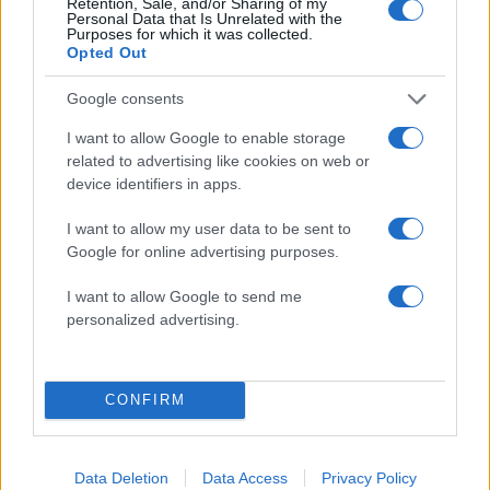
Retention, Sale, and/or Sharing of my
κίνημα σε φοβικό αρχηγικό κόμμα»
Personal Data that Is Unrelated with the
Purposes for which it was collected.
Απίστευτο κι όμως αληθινό -
Opted Out
83
Aναστέλλονται τα τακτικά ραντεβού του
αγγειοχειρουργού του νοσοκομείου
Google consents
Χανίων επειδή κλάπηκε το μηχανάκι του
γιατρού
I want to allow Google to enable storage
Σούπερ μάρκετ: Νέες μειώσεις τιμών –
related to advertising like cookies on web or
72
916 προϊόντα στην εθνική πρωτοβουλία,
device identifiers in apps.
ανάμεσά τους 130 σχολικά
I want to allow my user data to be sent to
ΕΛΑΣ: Ο Αλέξης Δέδες ο πρώτος
70
Google for online advertising purposes.
υποψήφιος βουλευτής του κόμματος –
Από τα διοικητικά της ΑΕΚ στην πολιτική
σκηνή
I want to allow Google to send me
personalized advertising.
Στην Κρήτη ο Κυριάκος Μητσοτάκης,
58
συνεχίζει τις ολιγοήμερες διακοπές του –
Πού βρέθηκε το Σάββατο
CONFIRM
Data Deletion
Data Access
Privacy Policy