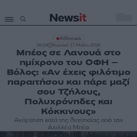
Μετάβαση
σε
o
30
περιεχόμενο
Αθλητικά
18:24
Κυριακή 17 Μαΐου 2026
Μπέος σε Λανουά στο
ημίχρονο του ΟΦΗ –
Βόλος: «Αν έχεις φιλότιμο
παραιτήσου και πάρε μαζί
σου Τζήλους,
Πολυχρόνηδες και
Κόκκινους»
Ανάρτηση κατά της διαιτησίας από τον
Αχιλλέα Μπέο