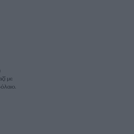
ι
ζί με
όλαιο.