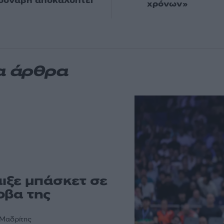
Δούναβη αποκαλύπτει
χρόνων»
α άρθρα
ιξε μπάσκετ σε
οβα της
 Μαδρίτης