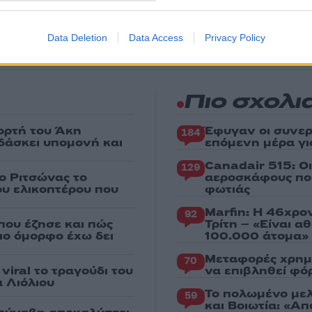
ς
Data Deletion
Data Access
Privacy Policy
Πιο σχολι
ορτή του Άκη
Έφυγαν οι συνερ
184
δάσκει υπομονή και
επόμενη μέρα γι
Canadair 515: Ο
129
ο Ριτσώνας το
αεροσκάφους που
ου ελικοπτέρου που
φωτιάς
Marfin: Η 46χρο
92
που έζησε και πώς
Τρίτη – «Είναι 
πιο όμορφο έχω δει
100.000 άτομα»
Μεταφορές χρημ
70
iral το τραγούδι του
να επιβληθεί φόρ
 Λιόλιου
Το πολωμένο μελ
59
και Βοιωτία: «Α