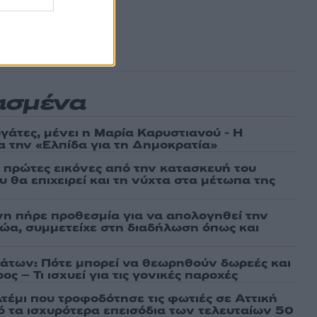
ασμένα
γάτες, μένει η Μαρία Καρυστιανού - Η
α την «Ελπίδα για τη Δημοκρατία»
ι πρώτες εικόνες από την κατασκευή του
 θα επιχειρεί και τη νύχτα στα μέτωπα της
νη πήρε προθεσμία για να απολογηθεί την
αθώα, συμμετείχε στη διαδήλωση όπως και
άτων: Πότε μπορεί να θεωρηθούν δωρεές και
ος – Τι ισχυεί για τις γονικές παροχές
τέμι που τροφοδότησε τις φωτιές σε Αττική
πό τα ισχυρότερα επεισόδια των τελευταίων 50