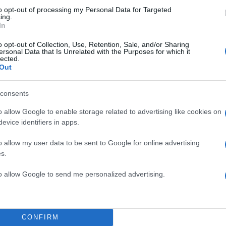
to opt-out of processing my Personal Data for Targeted
ing.
In
50
o opt-out of Collection, Use, Retention, Sale, and/or Sharing
ersonal Data that Is Unrelated with the Purposes for which it
lected.
Out
2000 /
consents
Υποβολή σχολίου
o allow Google to enable storage related to advertising like cookies on
evice identifiers in apps.
ροστατεύεται από reCAPTCHA, ισχύουν
Πολιτική Απορρήτου
&
Όροι Χρήσης
της
o allow my user data to be sent to Google for online advertising
s.
Αθλητικά
ΑΕΚ
ΜΑΡΚΟ ΝΙΚΟΛΙΤΣ
to allow Google to send me personalized advertising.
Share:
θήστε το Νewsit.gr στο
Google News
και ενημερωθείτε
CONFIRM
 για όλη την ειδησεογραφία και τα
τελευταία νέα
της