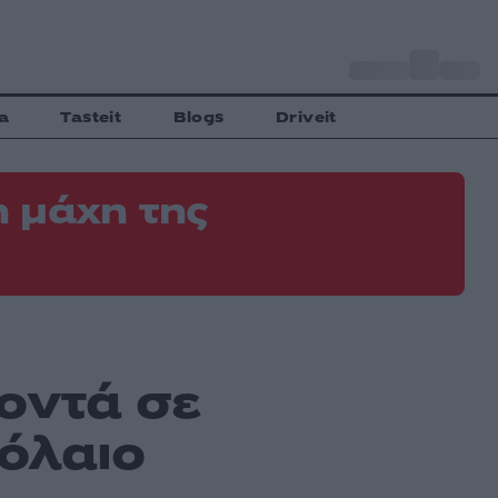
o
Αθήνα
34
C
a
Tasteit
Blogs
Driveit
 μάχη της
οντά σε
όλαιο