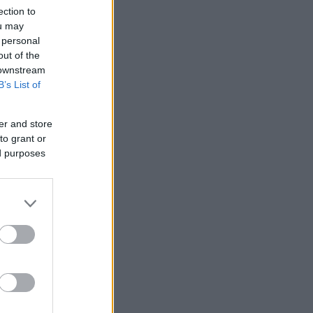
ection to
ou may
 personal
out of the
 downstream
B’s List of
er and store
to grant or
ed purposes