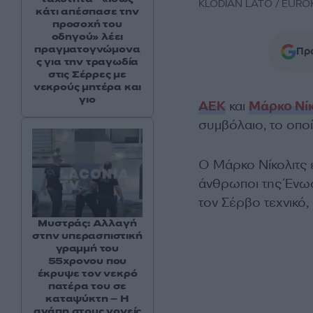
KLODIAN LATO / EUROK
κάτι απέσπασε την
προσοχή του
οδηγού» λέει
πραγματογνώμονα
Προ
ς για την τραγωδία
στις Σέρρες με
νεκρούς μητέρα και
γιο
ΑΕΚ
και
Μάρκο Νίκ
συμβόλαιο, το οποί
Ο Μάρκο Νίκολιτς 
άνθρωποι της Ένωσ
τον Σέρβο τεχνικό
Μυστράς: Αλλαγή
στην υπερασπιστική
γραμμή του
55χρονου που
έκρυψε τον νεκρό
πατέρα του σε
καταψύκτη – Η
αγάπη στους γονείς