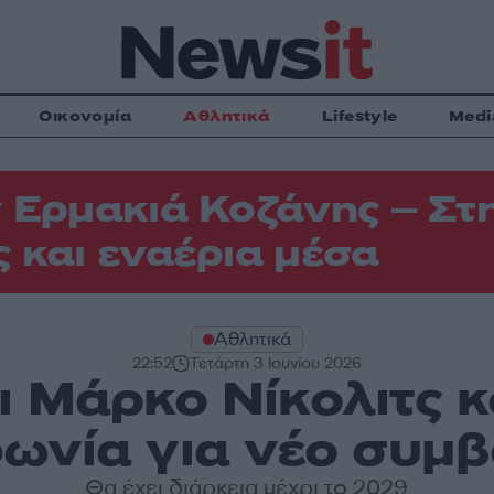
Οικονομία
Αθλητικά
Lifestyle
Medi
 Ερμακιά Κοζάνης – Στη
 και εναέρια μέσα
Αθλητικά
22:52
Τετάρτη 3 Ιουνίου 2026
ι Μάρκο Νίκολιτς κ
ωνία για νέο συμβ
Θα έχει διάρκεια μέχρι το 2029