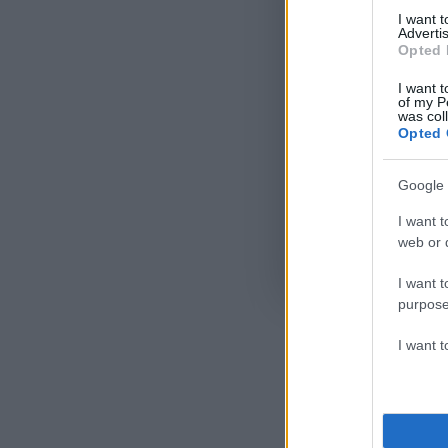
I want 
Advertis
Opted 
I want t
of my P
was col
Opted 
Google 
I want t
web or d
Όροι Χρήσης
. Το site π
Google.
I want t
purpose
I want 
Ακολου
πρώτοι