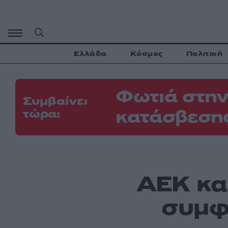
Μετάβαση
σε
περιεχόμενο
Ελλάδα
Κόσμος
Πολιτική
Φωτιά στην
Συμβαίνει
κατάσβεσης
τώρα:
ΑΕΚ κα
συμφ