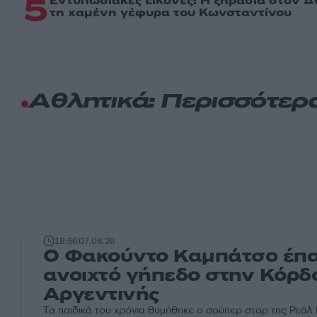
5
Εντυπωσιακές εικόνες: Η ξηρασία στον 
τη χαμένη γέφυρα του Κωνσταντίνου
Αθλητικά: Περισσότερ
18:56
07.08.26
Ο Φακούντο Καμπάτσο έπα
ανοιχτό γήπεδο στην Κόρδ
Αργεντινής
Τα παιδικά του χρόνια θυμήθηκε ο σούπερ σταρ της Ρεάλ