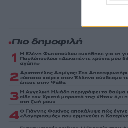
ημέρα
Πιο δημοφιλή
1
Η Ελένη Φωτοπούλου ευχήθηκε για τη γι
Παυλόπουλου: «Δεκαπέντε χρόνια μου δι
αγάπη»
2
Αριστοτέλης Δαμίγος: Στο Αποτεφρωτήρι
«ύστατο χαίρε» στον Έλληνα σύνδεσμο τ
έπεσε στην Ψάθα
3
Η Αγγελική Ηλιάδη περιγράφει το θαύμα 
είδε τον Χριστό μπροστά της: «Ήταν ό,τι 
στη ζωή μου»
4
Ο Γιάννης Φακίνος αποκάλυψε πώς έγινε v
«Λογαριασμός» που ερμηνεύει η Κατερίνα