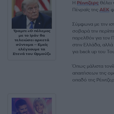
Η
Ρέιντζερς
θέλει 
Πένραϊς της
ΑΕΚ
φ
Σύμφωνα με την ιστ
σοβαρά την περίπτω
Τραμπ: «Ο πόλεμος
με το Ιράν θα
παρελθόν για τον Π
τελειώσει αρκετά
στην Ελλάδα, αλλά 
σύντομα – Εμείς
ελέγχουμε τα
για back up του Τ
Στενά του Ορμούζ»
Όπως μάλιστα τονί
απαιτήσεων της ομ
οπαδό της Ρέιντζερ