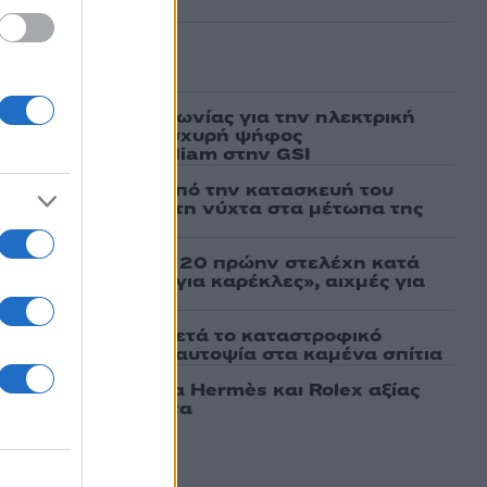
ασμένα
ν υπογραφή συμφωνίας για την ηλεκτρική
άδας – Κύπρου: «Ισχυρή ψήφος
 είσοδος της Meridiam στην GSI
ι πρώτες εικόνες από την κατασκευή του
 θα επιχειρεί και τη νύχτα στα μέτωπα της
σάτσου και ακόμη 20 πρώην στελέχη κατά
εν αποχωρήσαμε για καρέκλες», αιχμές για
 μοντέλο»
ο Πόρτο Γερμενό μετά το καταστροφικό
ιάς – Ξεκίνησε η αυτοψία στα καμένα σπίτια
νο άρπαξε τσάντα Hermès και Rolex αξίας
ό Ουκρανό τουρίστα