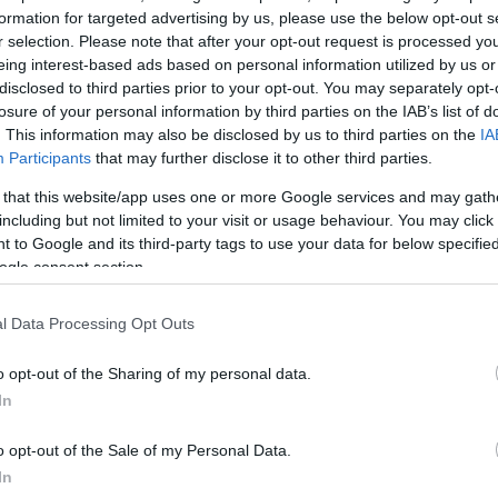
formation for targeted advertising by us, please use the below opt-out s
r selection. Please note that after your opt-out request is processed y
eing interest-based ads based on personal information utilized by us or
disclosed to third parties prior to your opt-out. You may separately opt-
2000 /
losure of your personal information by third parties on the IAB’s list of
. This information may also be disclosed by us to third parties on the
IA
Υποβολή σχολίου
Participants
that may further disclose it to other third parties.
 that this website/app uses one or more Google services and may gath
ροστατεύεται από reCAPTCHA, ισχύουν
Πολιτική Απορρήτου
&
Όροι Χρήσης
της
including but not limited to your visit or usage behaviour. You may click 
 to Google and its third-party tags to use your data for below specifi
Αθλητικά
ogle consent section.
ΑΕΚ
ΡΕΙΝΤΖΕΡΣ
l Data Processing Opt Outs
Share:
o opt-out of the Sharing of my personal data.
θήστε το Νewsit.gr στο
Google News
και ενημερωθείτε
In
 για όλη την ειδησεογραφία και τα
τελευταία νέα
της
ς
o opt-out of the Sale of my Personal Data.
In