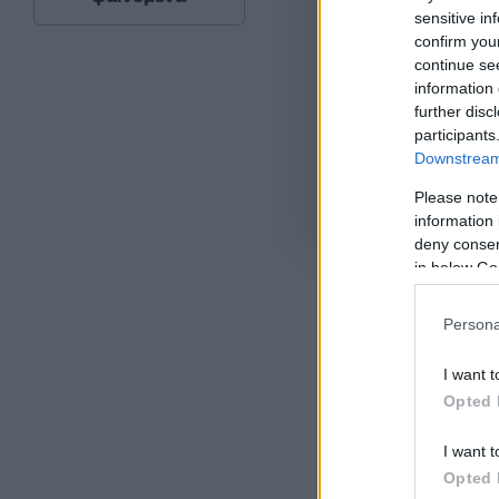
sensitive in
confirm you
continue se
information 
further disc
participants
Downstream 
Please note
Όροι Χρήσης
. Το site π
information 
Google.
deny consent
in below Go
Persona
I want t
Ακολου
Opted 
πρώτοι
ημέρα
I want t
Opted 