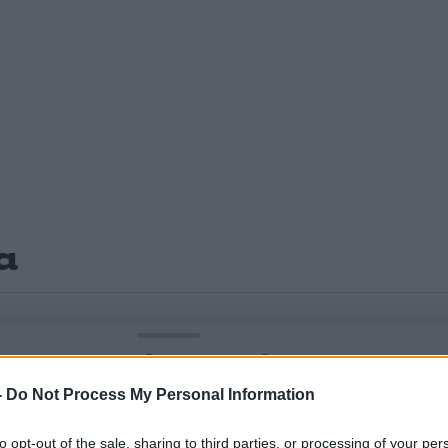
α
Σχολίασε εδώ
-
Do Not Process My Personal Information
50
to opt-out of the sale, sharing to third parties, or processing of your per