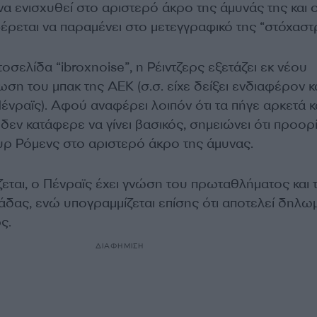
να ενισχυθεί στο αριστερό άκρο της άμυνάς της και ο
έρεται να παραμένει στο μετεγγραφικό της “στόχαστ
οσελίδα “ibroxnoise”, η Ρέιντζερς εξετάζει εκ νέου
ση του μπακ της ΑΕΚ (σ.σ. είχε δείξει ενδιαφέρον κ
ένραϊς). Αφού αναφέρει λοιπόν ότι τα πήγε αρκετά 
δεν κατάφερε να γίνει βασικός, σημειώνει ότι προορί
ουρ Ρόμενς στο αριστερό άκρο της άμυνας.
ζεται, ο Πένραϊς έχει γνώση του πρωταθλήματος και 
άδας, ενώ υπογραμμίζεται επίσης ότι αποτελεί δηλω
ς.
ΔΙΑΦΗΜΙΣΗ