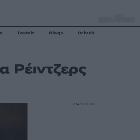
o
Αθήνα
28
C
a
Tasteit
Blogs
Driveit
α Ρέιντζερς
ΔΙΑΦΗΜΙΣΗ