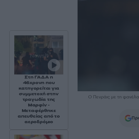
Στη ΓΑΔΑ η
46χρονη που
κατηγορείται για
συμμετοχή στην
Ο Πενράις με τη φανέ
τραγωδία της
Μαρφίν -
Μεταφέρθηκε
απευθείας από το
Προ
αεροδρόμιο