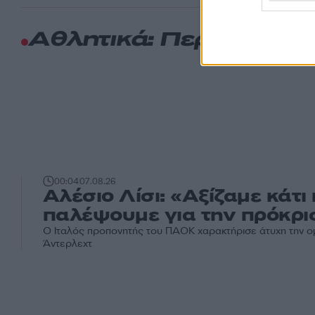
Αθλητικά: Περισσότερ
00:04
07.08.26
Αλέσιο Λίσι: «Αξίζαμε κάτι
παλέψουμε για την πρόκρι
Ο Ιταλός προπονητής του ΠΑΟΚ χαρακτήρισε άτυχη την ο
Άντερλεχτ