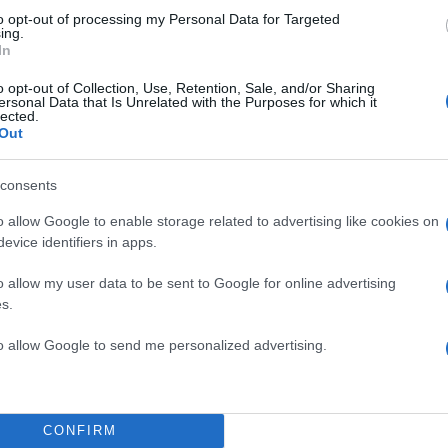
to opt-out of processing my Personal Data for Targeted
ing.
In
Πιο σχολι
o opt-out of Collection, Use, Retention, Sale, and/or Sharing
ersonal Data that Is Unrelated with the Purposes for which it
ρυστιανού - Η
Μητσοτάκης στη
198
lected.
μοκρατία»
διασύνδεση Ελλ
Out
εμπιστοσύνης» η
η Χαλκιά: Με την
Canadair 515: Ο
127
ρέτησαν την
consents
αεροσκάφους που
φωτιάς
o allow Google to enable storage related to advertising like cookies on
κή φωτογραφία για
Αυγερινός, Μουτ
evice identifiers in apps.
85
ένας
Καρυστιανού: «Δ
«συγκεντρωτικό
o allow my user data to be sent to Google for online advertising
Χασάμπης: Από το
s.
Κρανίου τόπος τ
ι» της AI της Google
51
πέρασμα της φωτ
to allow Google to send me personalized advertising.
ς φωτιές σε Αττική
Οδηγός στη Μύκο
47
ια των τελευταίων 50
75.000 ευρώ απ
CONFIRM