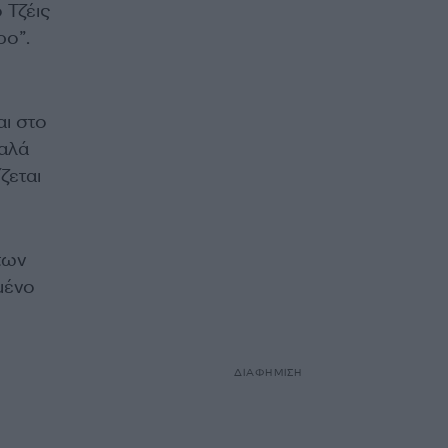
 Τζέις
ρο”.
αι στο
καλά
ζεται
των
μένο
ΔΙΑΦΗΜΙΣΗ