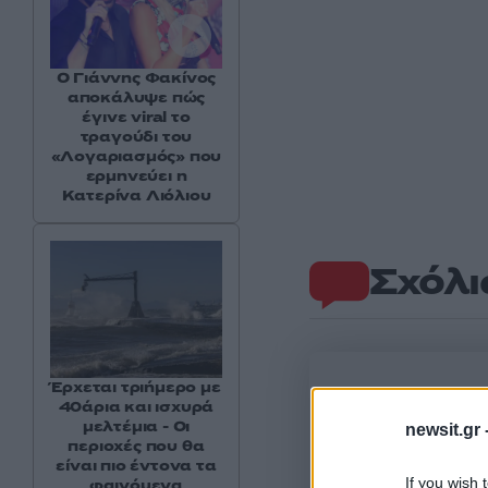
Ο Γιάννης Φακίνος
αποκάλυψε πώς
έγινε viral το
τραγούδι του
«Λογαριασμός» που
ερμηνεύει η
Κατερίνα Λιόλιου
Σχόλι
Έρχεται τριήμερο με
40άρια και ισχυρά
μελτέμια - Οι
newsit.gr 
περιοχές που θα
είναι πιο έντονα τα
If you wish 
φαινόμενα