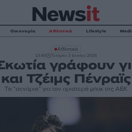
Οικονομία
Αθλητικά
Lifestyle
Medi
Αθλητικά
13:40
Τετάρτη 3 Ιουνίου 2026
Σκωτία γράφουν γι
και Τζέιμς Πένραϊς
Το “σενάριο” για τον αριστερό μπακ της ΑΕΚ