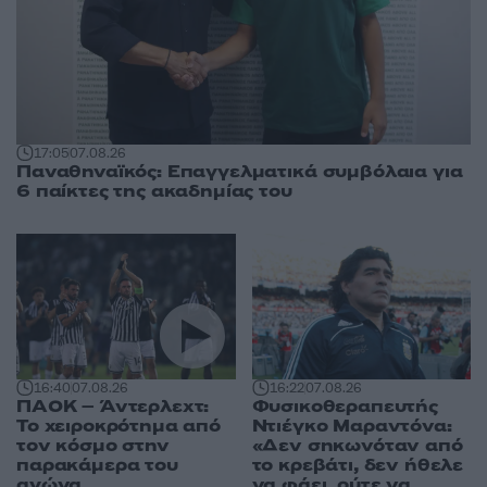
17:05
07.08.26
Παναθηναϊκός: Επαγγελματικά συμβόλαια για
6 παίκτες της ακαδημίας του
16:40
07.08.26
16:22
07.08.26
ΠΑΟΚ – Άντερλεχτ:
Φυσικοθεραπευτής
Το χειροκρότημα από
Ντιέγκο Μαραντόνα:
τον κόσμο στην
«Δεν σηκωνόταν από
παρακάμερα του
το κρεβάτι, δεν ήθελε
αγώνα
να φάει, ούτε να