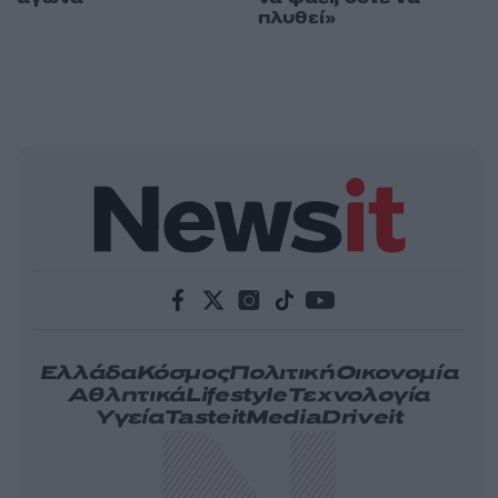
πλυθεί»
Ελλάδα
Κόσμος
Πολιτική
Οικονομία
Αθλητικά
Lifestyle
Τεχνολογία
Υγεία
Tasteit
Media
Driveit