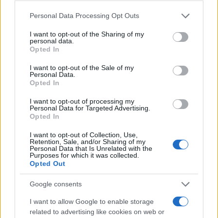
Please note that this website/app uses one or more Google
Personal Data Processing Opt Outs
services and may gather and store information including but
Πιο δημοφιλή
not limited to your visit or usage behaviour. You may click to
I want to opt-out of the Sharing of my
personal data.
grant or deny consent to Google and its third-party tags to
1
Αριστοτέλης Δαμίγος: Στο Αποτεφρωτήριο
Opted In
use your data for below specified purposes in below Google
Ριτσώνας το «ύστατο χαίρε» στον Έλληνα
consent section.
σύνδεσμο του ελικοπτέρου που έπεσε στην
I want to opt-out of the Sale of my
Ψάθα
Personal Data.
Opted In
2
Η Αγγελική Ηλιάδη περιγράφει το θαύμα
που έζησε και πώς είδε τον Χριστό μπροστά
I want to opt-out of processing my
της: «Ήταν ό,τι πιο όμορφο έχω δει στη ζωή
Personal Data for Targeted Advertising.
μου»
Opted In
3
Ο Γιάννης Φακίνος αποκάλυψε πώς έγινε
I want to opt-out of Collection, Use,
viral το τραγούδι του «Λογαριασμός» που
Retention, Sale, and/or Sharing of my
ερμηνεύει η Κατερίνα Λιόλιου
Personal Data that Is Unrelated with the
Purposes for which it was collected.
4
Σέρρες: Βίντεο ντοκουμέντο από το
Opted Out
τροχαίο με νεκρούς μητέρα και γιο – Ο
οδηγός του φορτηγού κατέγραψε τη
Google consents
σύγκρουση
I want to allow Google to enable storage
5
Έρχεται τριήμερο με 40άρια και ισχυρά
related to advertising like cookies on web or
μελτέμια - Οι περιοχές που θα είναι πιο