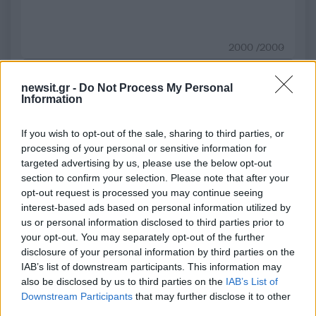
2000 /2000
Υποβολή σχολίου
newsit.gr -
Do Not Process My Personal
Information
Όροι Χρήσης
. Το site προστατεύεται από reCAPTCHA, ισχύουν
Πολιτική Απορρήτου
&
Όροι Χρήσης
της Google.
If you wish to opt-out of the sale, sharing to third parties, or
Αθλητικά
processing of your personal or sensitive information for
ΑΛΜΑ ΕΠΙ ΚΟΝΤΩ
targeted advertising by us, please use the below opt-out
ΕΜΜΑΝΟΥΗΛ ΚΑΡΑΛΗΣ
section to confirm your selection. Please note that after your
opt-out request is processed you may continue seeing
Share:
interest-based ads based on personal information utilized by
us or personal information disclosed to third parties prior to
your opt-out. You may separately opt-out of the further
Ακολουθήστε το Νewsit.gr στο
Google News
και
disclosure of your personal information by third parties on the
ενημερωθείτε πρώτοι για όλη την ειδησεογραφία και τα
τελευταία νέα
της ημέρας
IAB’s list of downstream participants. This information may
also be disclosed by us to third parties on the
IAB’s List of
Downstream Participants
that may further disclose it to other
third parties.