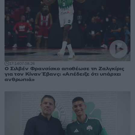
17:14
07.08.26
Ο Σιλβέν Φρανσίσκο αποθέωσε τη Ζαλγκίρις
για τον Κίναν Έβανς: «Απέδειξε ότι υπάρχει
ανθρωπιά»