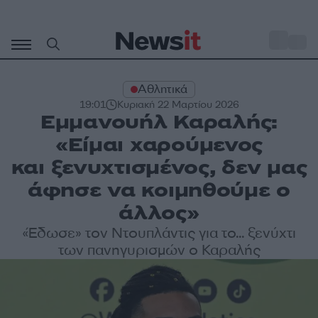
Μετάβαση
σε
o
34
περιεχόμενο
Αθλητικά
19:01
Κυριακή 22 Μαρτίου 2026
Εμμανουήλ Καραλής:
«Είμαι χαρούμενος
και ξενυχτισμένος, δεν μας
άφησε να κοιμηθούμε ο
άλλος»
«Έδωσε» τον Ντουπλάντις για το... ξενύχτι
των πανηγυρισμών ο Καραλής