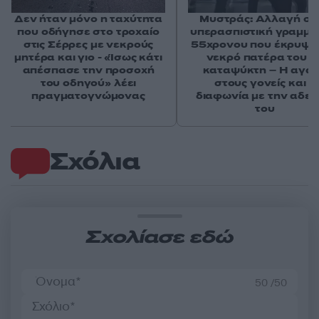
Δεν ήταν μόνο η ταχύτητα
Μυστράς: Αλλαγή στ
που οδήγησε στο τροχαίο
υπερασπιστική γραμμή
στις Σέρρες με νεκρούς
55χρονου που έκρυψε
μητέρα και γιο - «Ίσως κάτι
νεκρό πατέρα του σ
απέσπασε την προσοχή
καταψύκτη – Η αγά
του οδηγού» λέει
στους γονείς και η
πραγματογνώμονας
διαφωνία με την αδε
του
Σχόλια
Σχολίασε εδώ
50 /50