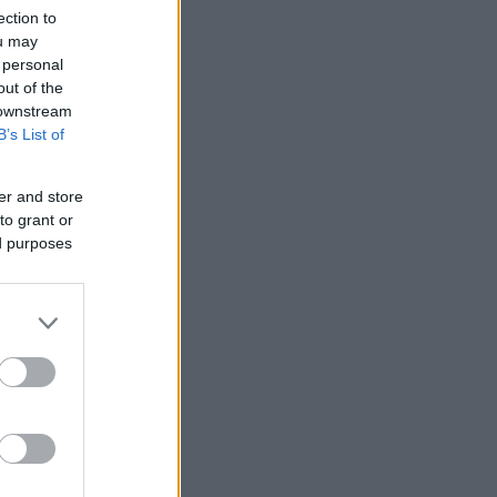
ection to
ou may
 personal
out of the
 downstream
B’s List of
er and store
to grant or
ed purposes