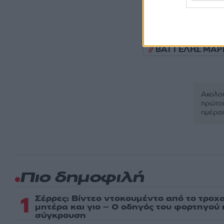
ΒΑΓΓΕΛΗΣ ΜΑΡ
Ακολου
πρώτοι
ημέρα
Πιο δημοφιλή
1
Σέρρες: Βίντεο ντοκουμέντο από το τροχα
μητέρα και γιο – Ο οδηγός του φορτηγού
σύγκρουση