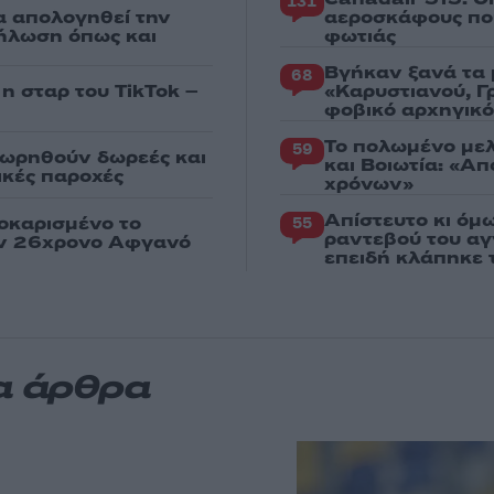
131
α απολογηθεί την
αεροσκάφους που
δήλωση όπως και
φωτιάς
Βγήκαν ξανά τα 
68
 η σταρ του TikTok –
«Καρυστιανού, Γ
φοβικό αρχηγικ
Το πολωμένο μελ
59
εωρηθούν δωρεές και
και Βοιωτία: «Α
νικές παροχές
χρόνων»
Απίστευτο κι όμ
οκαρισμένο το
55
ραντεβού του αγ
ον 26χρονο Αφγανό
επειδή κλάπηκε 
α άρθρα