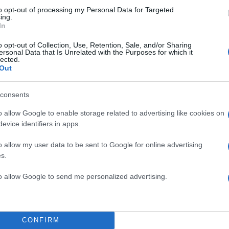
ευση κοινοποιήθηκε από το χρήστη Olympiacos FC (@olympiacosfc)
to opt-out of processing my Personal Data for Targeted
ing.
In
o opt-out of Collection, Use, Retention, Sale, and/or Sharing
ersonal Data that Is Unrelated with the Purposes for which it
μνήμης της Γενοκτονίας των Ελλήνων του Πόντου (1
lected.
Out
τιμούμε και δεν ξεχνάμε!”, αναφέρει η κοινή ανάρτη
ι του Βαγγέλη Μαρινάκη.
consents
ΔΙΑΦΗΜΙΣΗ
o allow Google to enable storage related to advertising like cookies on
evice identifiers in apps.
o allow my user data to be sent to Google for online advertising
s.
to allow Google to send me personalized advertising.
CONFIRM