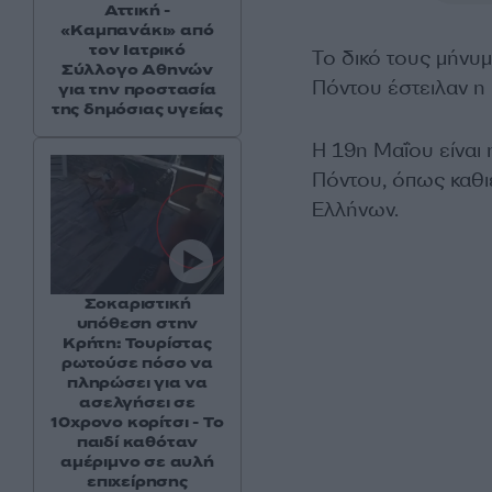
Αττική -
«Καμπανάκι» από
τον Ιατρικό
Το δικό τους μήνυ
Σύλλογο Αθηνών
Πόντου έστειλαν 
για την προστασία
της δημόσιας υγείας
Η 19η Μαΐου είναι
Πόντου, όπως καθ
Ελλήνων.
Σοκαριστική
υπόθεση στην
Κρήτη: Τουρίστας
ρωτούσε πόσο να
πληρώσει για να
ασελγήσει σε
10χρονο κορίτσι - Το
παιδί καθόταν
αμέριμνο σε αυλή
επιχείρησης