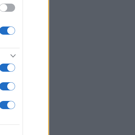
919-
ση της