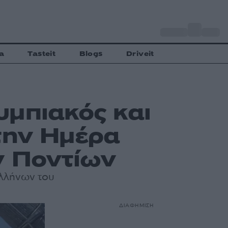
o
Αθήνα
29
C
a
Tasteit
Blogs
Driveit
υμπιακός και
την Ημέρα
ν Ποντίων
Ελλήνων του
ΔΙΑΦΗΜΙΣΗ