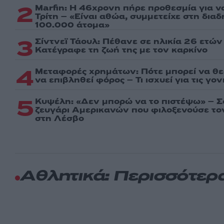
2
Marfin: Η 46χρονη πήρε προθεσμία για ν
Τρίτη – «Είναι αθώα, συμμετείχε στη δια
100.000 άτομα»
3
Σίντνεϊ Τάουλ: Πέθανε σε ηλικία 26 ετών
Kατέγραφε τη ζωή της με τον καρκίνο
4
Μεταφορές χρημάτων: Πότε μπορεί να θ
να επιβληθεί φόρος – Τι ισχυεί για τις γο
5
Κυψέλη: «Δεν μπορώ να το πιστέψω» – Σ
ζευγάρι Αμερικανών που φιλοξενούσε τ
στη Λέσβο
Αθλητικά: Περισσότερ