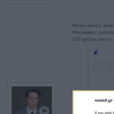
Μέσω κοινής ανάρτ
Μαρινάκης, έστειλ
107 χρόνια από τη 
newsit.gr 
If you wish 