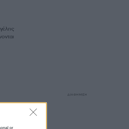
γγέλης
νονται
ΔΙΑΦΗΜΙΣΗ
sonal or