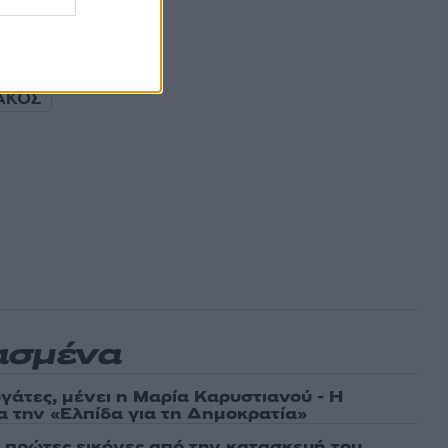
ΑΚΟΣ
ασμένα
γάτες, μένει η Μαρία Καρυστιανού - Η
α την «Ελπίδα για τη Δημοκρατία»
ι πρώτες εικόνες από την κατασκευή του