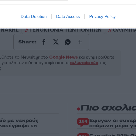
Data Deletion
Data Access
Privacy Policy
Αθλητικά
ΙΝΑΚΗΣ
ΓΕΝΟΚΤΟΝΙΑ ΤΩΝ ΠΟΝΤΙΩΝ
ΟΛΥΜΠΙ
Share:
θήστε το Νewsit.gr στο
Google News
και ενημερωθείτε
 για όλη την ειδησεογραφία και τα
τελευταία νέα
της
ς
Πιο σχολι
ίο με νεκρούς
Έφυγαν οι συνερ
184
 κατέγραψε τη
επόμενη μέρα γι
Canadair 515: Ο