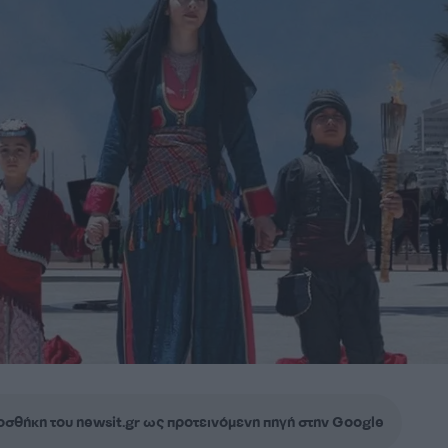
σθήκη του newsit.gr ως προτεινόμενη πηγή στην Google