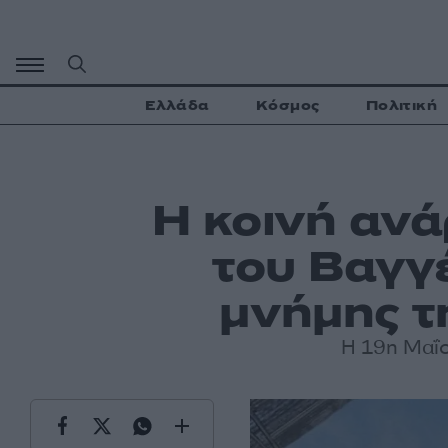
Μετάβαση
σε
περιεχόμενο
Ελλάδα
Κόσμος
Πολιτική
Η κοινή ανά
του Βαγγ
μνήμης τ
Η 19η Μαΐο