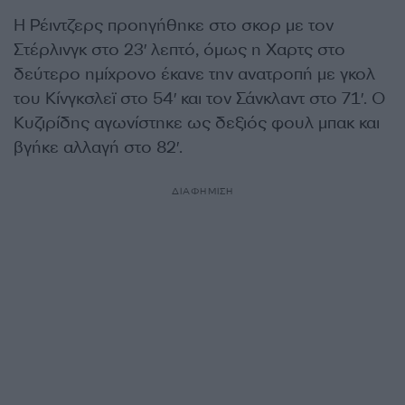
Η Ρέιντζερς προηγήθηκε στο σκορ με τον
Στέρλινγκ στο 23′ λεπτό, όμως η Χαρτς στο
δεύτερο ημίχρονο έκανε την ανατροπή με γκολ
του Κίνγκσλεϊ στο 54′ και τον Σάνκλαντ στο 71′. Ο
Κυζιρίδης αγωνίστηκε ως δεξιός φουλ μπακ και
βγήκε αλλαγή στο 82′.
ΔΙΑΦΗΜΙΣΗ