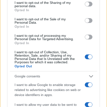
Πιο δημοφιλή
not limited to your visit or usage behaviour. You may click to
I want to opt-out of the Sharing of my
personal data.
grant or deny consent to Google and its third-party tags to
Opted In
1
Έφυγαν οι συνεργάτες, μένει η Μαρία
use your data for below specified purposes in below Google
Καρυστιανού - Η επόμενη μέρα για την
consent section.
I want to opt-out of the Sale of my
«Ελπίδα για τη Δημοκρατία»
Personal Data.
Opted In
2
Στη Βρετανία στελέχη του ελληνικού FBI
για να παραλάβουν την 46χρονη για την
τραγωδία της Μαρφίν - Η διαδικασία που
I want to opt-out of processing my
Personal Data for Targeted Advertising.
θα ακολουθηθεί
Opted In
3
Ψάθα: «Δεν υπήρξε τεχνικό πρόβλημα με
τα δύο ελικόπτερα» κατέθεσαν ο Βρετανός
I want to opt-out of Collection, Use,
χειριστής και ο Έλληνας διερμηνέας
Retention, Sale, and/or Sharing of my
Personal Data that Is Unrelated with the
Purposes for which it was collected.
4
«Βαριά καμπάνα» στον 27χρονο τράπερ
Opted Out
που έτρεχε με 182 χιλιόμετρα την ώρα σε
δρόμο με όριο τα 80
Google consents
5
Μητσοτάκης στην υπογραφή συμφωνίας
για την ηλεκτρική διασύνδεση Ελλάδας –
I want to allow Google to enable storage
Κύπρου: «Ισχυρή ψήφος εμπιστοσύνης» η
related to advertising like cookies on web or
είσοδος της Meridiam στην GSI
device identifiers in apps.
I want to allow my user data to be sent to