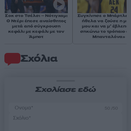
Σοκ στο Τσέλσι – Νότιγχαμ:
Συγκίνησε ο Μπάρτλεϊ:
O Ντέρι έπεσε αναίσθητος
ήθελα να ζούσε η μα
μετά από σύγκρουση
μου και να μ’ έβλεπε
κεφάλι με κεφάλι με τον
σηκώνω το τρόπαιο σ
Άμποτ
Μπανταλόνα»
Σχόλια
Σχολίασε εδώ
50 /50