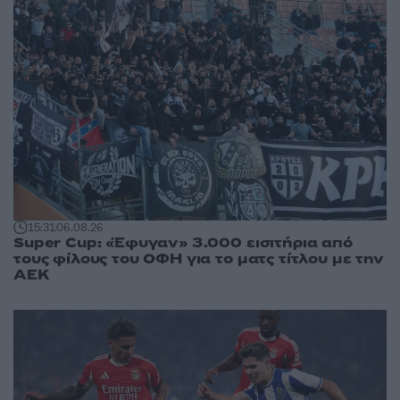
15:31
06.08.26
Super Cup: «Έφυγαν» 3.000 εισιτήρια από
τους φίλους του ΟΦΗ για το ματς τίτλου με την
ΑΕΚ