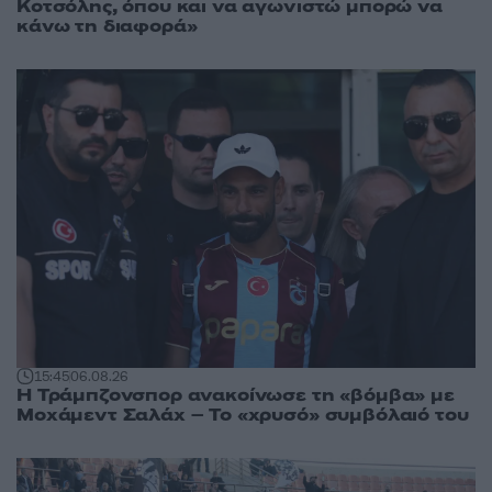
Κοτσόλης, όπου και να αγωνιστώ μπορώ να
κάνω τη διαφορά»
15:45
06.08.26
Η Τράμπζονσπορ ανακοίνωσε τη «βόμβα» με
Μοχάμεντ Σαλάχ – Το «χρυσό» συμβόλαιό του