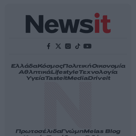
Ελλάδα
Κόσμος
Πολιτική
Οικονομία
Αθλητικά
Lifestyle
Τεχνολογία
Υγεία
Tasteit
Media
Driveit
Πρωτοσέλιδα
Γνώμη
Melas Blog