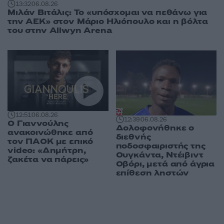
13:32
06.08.26
Μιλάν Βιτάλις: Το «υπόσχομαι να πεθάνω για
την ΑΕΚ» στον Μάριο Ηλιόπουλο και η βόλτα
του στην Allwyn Arena
12:51
06.08.26
12:39
06.08.26
Ο Γιαννούλης
Δολοφονήθηκε o
ανακοινώθηκε από
διεθνής
τον ΠΑΟΚ με επικό
ποδοσφαιριστής της
video: «Δημήτρη,
Ουγκάντα, Ντέιβιντ
ζακέτα να πάρεις»
Οβόρι, μετά από άγρια
επίθεση ληστών