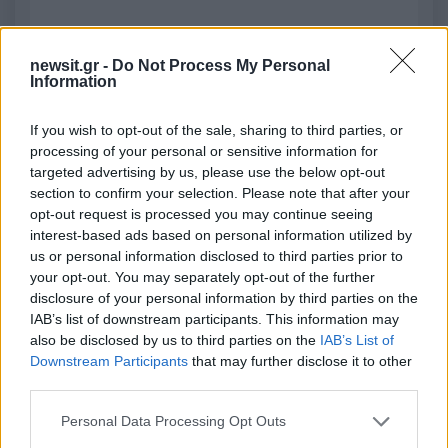
2000 /2000
newsit.gr -
Do Not Process My Personal
Υποβολή σχολίου
Information
Όροι Χρήσης
. Το site προστατεύεται από reCAPTCHA, ισχύουν
If you wish to opt-out of the sale, sharing to third parties, or
Πολιτική Απορρήτου
&
Όροι Χρήσης
της Google.
processing of your personal or sensitive information for
Αθλητικά
targeted advertising by us, please use the below opt-out
section to confirm your selection. Please note that after your
ΡΕΙΝΤΖΕΡΣ
ΧΑΡΤΣ
opt-out request is processed you may continue seeing
interest-based ads based on personal information utilized by
Share:
us or personal information disclosed to third parties prior to
your opt-out. You may separately opt-out of the further
Ακολουθήστε το Νewsit.gr στο
Google News
και
disclosure of your personal information by third parties on the
ενημερωθείτε πρώτοι για όλη την ειδησεογραφία και τα
IAB’s list of downstream participants. This information may
τελευταία νέα
της ημέρας
also be disclosed by us to third parties on the
IAB’s List of
Downstream Participants
that may further disclose it to other
third parties.
Please note that this website/app uses one or more Google
Personal Data Processing Opt Outs
services and may gather and store information including but