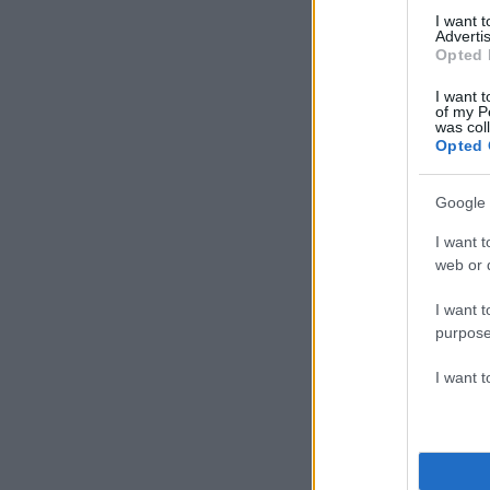
I want 
Advertis
Opted 
I want t
of my P
was col
Opted 
Google 
I want t
web or d
I want t
purpose
I want 