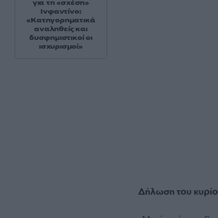
για τη «σχέση»
Ινφαντίνο:
«Κατηγορηματικά
αναληθείς και
δυσφημιστικοί οι
ισχυρισμοί»
Δήλωση του κυρίο