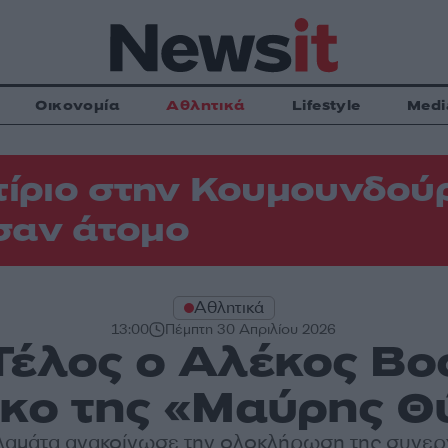
Οικονομία
Αθλητικά
Lifestyle
Medi
τίριο στην Κουμουνδού
σαν άτομο
Αθλητικά
13:00
Πέμπτη 30 Απριλίου 2026
Τέλος ο Αλέκος Βο
γκο της «Μαύρης Θ
αμάτα ανακοίνωσε την ολοκλήρωση της συνερ