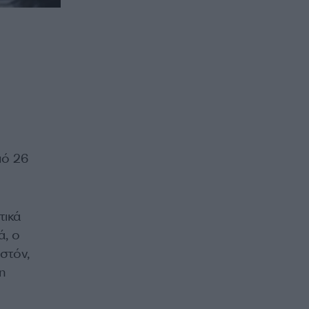
πό 26
τικά
ά, ο
στόν,
η