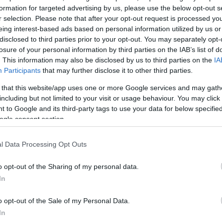
formation for targeted advertising by us, please use the below opt-out s
ς προσπάθεια, πίστη και επιτυχίες φτάνει στο τέλος 
r selection. Please note that after your opt-out request is processed y
eing interest-based ads based on personal information utilized by us or
 μια ιστορική στιγμή για τον σύλλογό μας, καθώς υπ
disclosed to third parties prior to your opt-out. You may separately opt-
 Μαύρη Θύελλα πέτυχε την πολυπόθητη επιστροφή 
losure of your personal information by third parties on the IAB’s list of
τά από 26 χρόνια και κατέκτησε το Super Cup,
. This information may also be disclosed by us to third parties on the
IA
Participants
that may further disclose it to other third parties.
ορυφαία ομάδα της Super League 2!
 that this website/app uses one or more Google services and may gath
including but not limited to your visit or usage behaviour. You may click 
ου Βοσνιάδη συνδέθηκε με μια σπουδαία σελίδα στη
 to Google and its third-party tags to use your data for below specifi
 μας και θα αποτελεί πάντα κομμάτι αυτής της διαδρ
ogle consent section.
ΔΙΑΦΗΜΙΣΗ
l Data Processing Opt Outs
o opt-out of the Sharing of my personal data.
In
o opt-out of the Sale of my Personal Data.
In