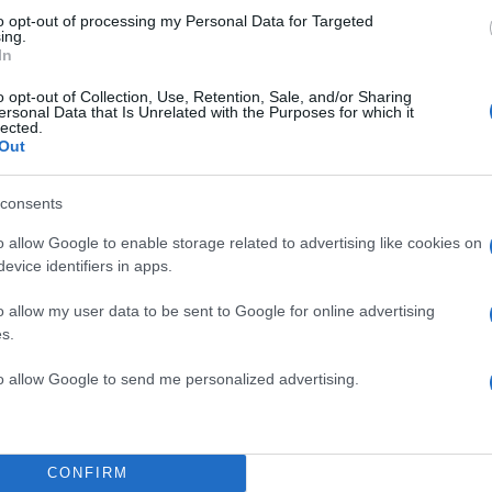
to opt-out of processing my Personal Data for Targeted
ing.
In
o opt-out of Collection, Use, Retention, Sale, and/or Sharing
ersonal Data that Is Unrelated with the Purposes for which it
lected.
Out
consents
o allow Google to enable storage related to advertising like cookies on
evice identifiers in apps.
o allow my user data to be sent to Google for online advertising
s.
to allow Google to send me personalized advertising.
CONFIRM