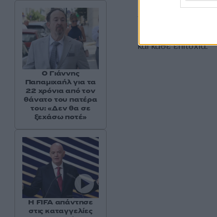
Τον ευχαριστούμε 
αφοσίωσή του και τ
και κάθε επιτυχία.
Ο Γιάννης
Παπαμιχαήλ για τα
22 χρόνια από τον
θάνατο του πατέρα
του: «Δεν θα σε
ξεχάσω ποτέ»
Η FIFA απάντησε
στις καταγγελίες