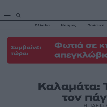
Μετάβαση
σε
περιεχόμενο
Ελλάδα
Κόσμος
Πολιτική
Φωτιά σε κ
Συμβαίνει
απεγκλώβι
τώρα:
Καλαμάτα: 
τον πά
Η ΠΑΕ Καλ