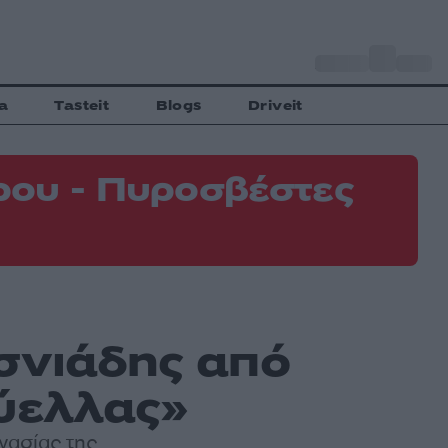
o
Αθήνα
31
C
a
Tasteit
Blogs
Driveit
ρου - Πυροσβέστες
σνιάδης από
ύελλας»
γασίας της