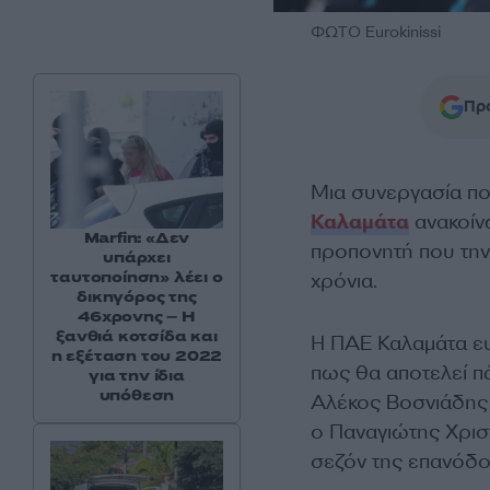
ΦΩΤΟ Eurokinissi
Προ
Μια συνεργασία πο
Καλαμάτα
ανακοίνω
Marfin: «Δεν
προπονητή που την
υπάρχει
ταυτοποίηση» λέει ο
χρόνια.
δικηγόρος της
46χρονης – Η
ξανθιά κοτσίδα και
Η ΠΑΕ Καλαμάτα ευ
η εξέταση του 2022
πως θα αποτελεί πά
για την ίδια
υπόθεση
Αλέκος Βοσνιάδης 
ο Παναγιώτης Χριστ
σεζόν της επανόδο