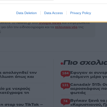
ΔΩΡΟΔΟΚΙΑ
Share:
Data Deletion
Data Access
Privacy Policy
θήστε το Νewsit.gr στο
Google News
και ενημερωθείτε
 για όλη την ειδησεογραφία και τα
τελευταία νέα
της
ς
Πιο σχολι
α απολογηθεί την
Έφυγαν οι συνερ
184
δήλωση όπως και
επόμενη μέρα γι
Canadair 515: Ο
131
ίο με νεκρούς
αεροσκάφους που
 κατέγραψε τη
φωτιάς
Βγήκαν ξανά τα 
74
 η σταρ του TikTok –
«Καρυστιανού, Γ