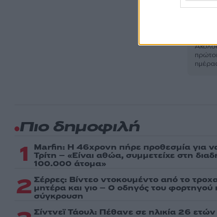
Ακολου
πρώτοι
ημέρα
Πιο δημοφιλή
1
Marfin: Η 46χρονη πήρε προθεσμία για ν
Τρίτη – «Είναι αθώα, συμμετείχε στη δια
100.000 άτομα»
2
Σέρρες: Βίντεο ντοκουμέντο από το τροχα
μητέρα και γιο – Ο οδηγός του φορτηγού
σύγκρουση
Σίντνεϊ Τάουλ: Πέθανε σε ηλικία 26 ετών