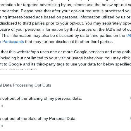
διαφθοράς στο άθλημα εδώ και χρόνια.
formation for targeted advertising by us, please use the below opt-out s
r selection. Please note that after your opt-out request is processed y
eing interest-based ads based on personal information utilized by us or
disclosed to third parties prior to your opt-out. You may separately opt-
ΔΙΑΦΗΜΙΣΗ
losure of your personal information by third parties on the IAB’s list of
. This information may also be disclosed by us to third parties on the
IA
Participants
that may further disclose it to other third parties.
 that this website/app uses one or more Google services and may gath
including but not limited to your visit or usage behaviour. You may click 
 to Google and its third-party tags to use your data for below specifi
ogle consent section.
l Data Processing Opt Outs
o opt-out of the Sharing of my personal data.
In
o opt-out of the Sale of my Personal Data.
In