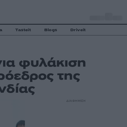
o
Αθήνα
27
C
a
Tasteit
Blogs
Driveit
νια φυλάκιση
ρόεδρος της
νδίας
ΔΙΑΦΗΜΙΣΗ