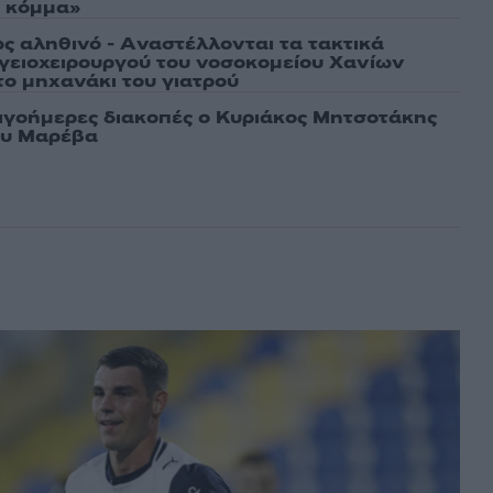
ό κόμμα»
ως αληθινό - Aναστέλλονται τα τακτικά
γειοχειρουργού του νοσοκομείου Χανίων
το μηχανάκι του γιατρού
λιγοήμερες διακοπές ο Κυριάκος Μητσοτάκης
ου Μαρέβα