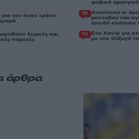
φοβικό αρχηγικ
Απίστευτο κι όμ
55
για τον έναν χρόνο
ραντεβού του αγ
αμαρά
επειδή κλάπηκε 
Στα Χανιά για ο
εωρηθούν δωρεές και
52
με την σύζυγό τ
νικές παροχές
α άρθρα