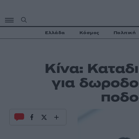
Μετάβαση
σε
περιεχόμενο
Ελλάδα
Κόσμος
Πολιτική
Κίνα: Καταδ
για δωροδο
ποδο