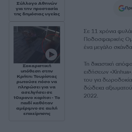
Σύλλογο Αθηνών
Προ
για την προστασία
της δημόσιας υγείας
Σε 11 χρόνια φυλά
Ποδοσφαιρικής Ομο
ένα μεγάλο σκάνδ
Τη δικαστική απόφα
Σοκαριστική
υπόθεση στην
ειδήσεων «Xinhua»
Κρήτη: Τουρίστας
του για δωροδοκί
ρωτούσε πόσο να
πληρώσει για να
δώδεκα αξιωματού
ασελγήσει σε
2022.
10χρονο κορίτσι - Το
παιδί καθόταν
αμέριμνο σε αυλή
επιχείρησης