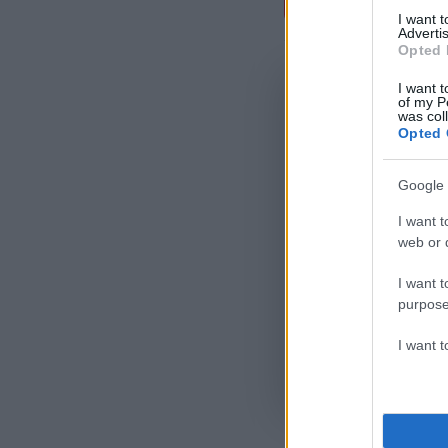
Σχόλι
I want 
Advertis
Opted 
I want t
of my P
was col
Opted 
Google 
I want t
web or d
I want t
purpose
I want 
Όροι Χρήσης
. Το site π
Google.