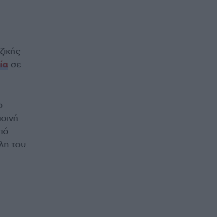
ζικής
ία
σε
ο
ποινή
πό
λη του