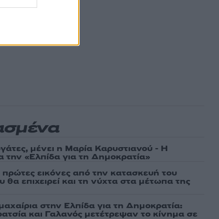
ασμένα
γάτες, μένει η Μαρία Καρυστιανού - Η
α την «Ελπίδα για τη Δημοκρατία»
ι πρώτες εικόνες από την κατασκευή του
 θα επιχειρεί και τη νύχτα στα μέτωπα της
μαχαίρια στην Ελπίδα για τη Δημοκρατία:
ρατσία και Γαλανός μετέτρεψαν το κίνημα σε