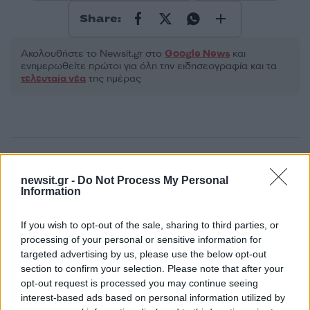
Share:
Ακολουθήστε το Νewsit.gr στο
Google News
και
ενημερωθείτε πρώτοι για όλη την ειδησεογραφία και τα
τελευταία νέα
της ημέρας
Πιο δημοφιλή
newsit.gr -
Do Not Process My Personal
Information
1
Σέρρες: Βίντεο ντοκουμέντο από το
τροχαίο με νεκρούς μητέρα και γιο – Ο
οδηγός του φορτηγού κατέγραψε τη
If you wish to opt-out of the sale, sharing to third parties, or
σύγκρουση
processing of your personal or sensitive information for
2
Marfin: Η 46χρονη πήρε προθεσμία για να
targeted advertising by us, please use the below opt-out
απολογηθεί την Τρίτη – «Είναι αθώα,
section to confirm your selection. Please note that after your
συμμετείχε στη διαδήλωση όπως και
opt-out request is processed you may continue seeing
100.000 άτομα»
interest-based ads based on personal information utilized by