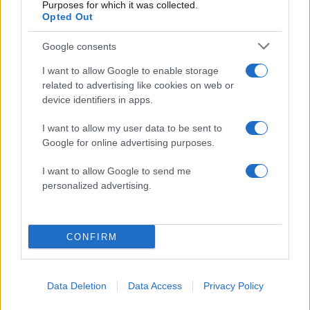
για τη Δημοκρατία: «Καρυστιανού,
Purposes for which it was collected.
Γρατσία και Γαλανός μετέτρεψαν το
Opted Out
κίνημα σε φοβικό αρχηγικό κόμμα»
Google consents
Το πολωμένο μελτέμι που τροφοδότησε
59
τις φωτιές σε Αττική και Βοιωτία: «Από τα
I want to allow Google to enable storage
ισχυρότερα επεισόδια των τελευταίων 50
χρόνων»
related to advertising like cookies on web or
device identifiers in apps.
Απίστευτο κι όμως αληθινό -
55
Aναστέλλονται τα τακτικά ραντεβού του
I want to allow my user data to be sent to
αγγειοχειρουργού του νοσοκομείου
Χανίων επειδή κλάπηκε το μηχανάκι του
Google for online advertising purposes.
γιατρού
I want to allow Google to send me
personalized advertising.
Αθλητικά:
CONFIRM
Περισσότερα άρθρα
Data Deletion
Data Access
Privacy Policy