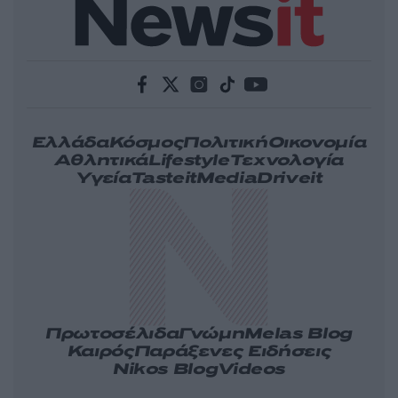
Ελλάδα
Κόσμος
Πολιτική
Οικονομία
Αθλητικά
Lifestyle
Τεχνολογία
Υγεία
Tasteit
Media
Driveit
Πρωτοσέλιδα
Γνώμη
Melas Blog
Καιρός
Παράξενες Ειδήσεις
Nikos Blog
Videos