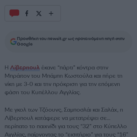
Προσθήκη του newsit.gr ως προτεινόμενη πηγή στην
Google
Η
Λίβερπουλ
έκανε “πάρτι” κόντρα στην
Μπράιτον του Μπάμπη Κωστούλα και πήρε τη
νίκη με 3-0 και την πρόκριση για την επόμενη
φάση του Κυπέλλου Αγγλίας.
Με γκολ των Τζόουνς, Σαμποσλάι και Σαλάχ, η
Λίβερπουλ κατάφερε να μετατρέψει σε…
περίπατο το παιχνίδι για τους “32” στο Κύπελλο
Αγγλίας, παίρνοντας το “εισιτήριο” για τους “16”