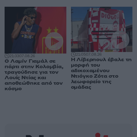
21:05
07.08.26
21:33
07.08.26
Η Λίβερπουλ έβαλε τη
Ο Λαμίν Γιαμάλ σε
μορφή του
πάρτι στην Κολομβία,
αδικοχαμένου
τραγούδησε για τον
Ντιόγκο Ζότα στο
Λουίς Ντίας και
λεωφορείο της
αποθεώθηκε από τον
ομάδας
κόσμο