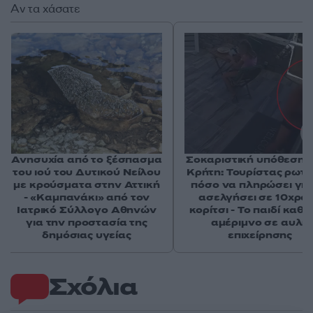
Αν τα χάσατε
Ανησυχία από το ξέσπασμα
Σοκαριστική υπόθεση 
του ιού του Δυτικού Νείλου
Κρήτη: Τουρίστας ρωτ
με κρούσματα στην Αττική
πόσο να πληρώσει για
- «Καμπανάκι» από τον
ασελγήσει σε 10χρο
Ιατρικό Σύλλογο Αθηνών
κορίτσι - Το παιδί καθ
για την προστασία της
αμέριμνο σε αυλή
δημόσιας υγείας
επιχείρησης
Σχόλια