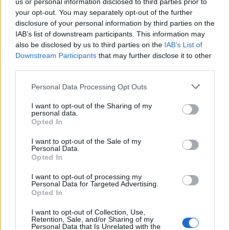
3
Σίντνεϊ Τάουλ: Πέθανε σε ηλικία 26 ετών η
us or personal information disclosed to third parties prior to
σταρ του TikTok – Kατέγραφε τη ζωή της
your opt-out. You may separately opt-out of the further
με τον καρκίνο
disclosure of your personal information by third parties on the
IAB’s list of downstream participants. This information may
4
Μεταφορές χρημάτων: Πότε μπορεί να
θεωρηθούν δωρεές και να επιβληθεί φόρος
also be disclosed by us to third parties on the
IAB’s List of
– Τι ισχυεί για τις γονικές παροχές
Downstream Participants
that may further disclose it to other
third parties.
5
Λένα Σαμαρά: Συγκίνηση στο μνημόσυνο
για τον έναν χρόνο από τον θάνατο της
Please note that this website/app uses one or more Google
Personal Data Processing Opt Outs
κόρης του Αντώνη Σαμαρά
services and may gather and store information including but
not limited to your visit or usage behaviour. You may click to
I want to opt-out of the Sharing of my
personal data.
grant or deny consent to Google and its third-party tags to
Opted In
Πιο σχολιασμένα
use your data for below specified purposes in below Google
consent section.
I want to opt-out of the Sale of my
Έφυγαν οι συνεργάτες, μένει η Μαρία
184
Personal Data.
Καρυστιανού - Η επόμενη μέρα για την
Opted In
«Ελπίδα για τη Δημοκρατία»
I want to opt-out of processing my
Canadair 515: Οι πρώτες εικόνες από την
131
Personal Data for Targeted Advertising.
κατασκευή του αεροσκάφους που θα
Opted In
επιχειρεί και τη νύχτα στα μέτωπα της
φωτιάς
I want to opt-out of Collection, Use,
Retention, Sale, and/or Sharing of my
Βγήκαν ξανά τα μαχαίρια στην Ελπίδα
70
Personal Data that Is Unrelated with the