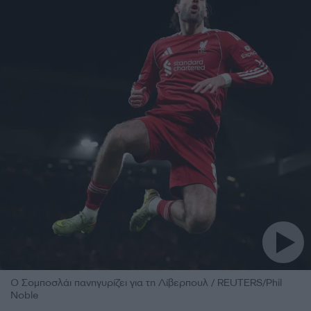
Ο Σομποσλάι πανηγυρίζει για τη Λίβερπουλ / REUTERS/Phil
Noble