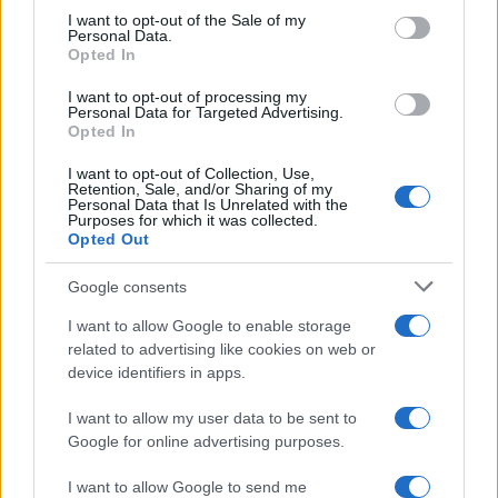
consent section.
3
I want to opt-out of the Sale of my
Μυστράς: «Φρούριο» το ξενοδοχείο που
Personal Data.
έκρυβε τη σορό του 90χρονου ο γιος του –
Opted In
«Είχαμε να τον δούμε πάνω από 3 χρόνια»
4
Πόρτο Γερμενό: Η στιγμή που η φωτιά
I want to opt-out of processing my
Personal Data for Targeted Advertising.
μπαίνει στο χωριό και καταστρέφει τα
Opted In
πάντα στο πέρασμά της
5
Στη Βρετανία στελέχη του ελληνικού FBI
I want to opt-out of Collection, Use,
για να παραλάβουν την 46χρονη για την
Retention, Sale, and/or Sharing of my
Personal Data that Is Unrelated with the
τραγωδία της Μαρφίν - Η διαδικασία που
Purposes for which it was collected.
θα ακολουθηθεί
Opted Out
Google consents
Πιο σχολιασμένα
I want to allow Google to enable storage
related to advertising like cookies on web or
Μητσοτάκης στην υπογραφή συμφωνίας
193
για την ηλεκτρική διασύνδεση Ελλάδας –
device identifiers in apps.
Κύπρου: «Ισχυρή ψήφος εμπιστοσύνης» η
είσοδος της Meridiam στην GSI
I want to allow my user data to be sent to
Google for online advertising purposes.
Το τελευταίο αντίο στον Γιάννη
134
Βαρβιτσιώτη: «Ήταν φτιαγμένος από
εκείνο το σπάνιο μέταλλο μιας άλλης
I want to allow Google to send me