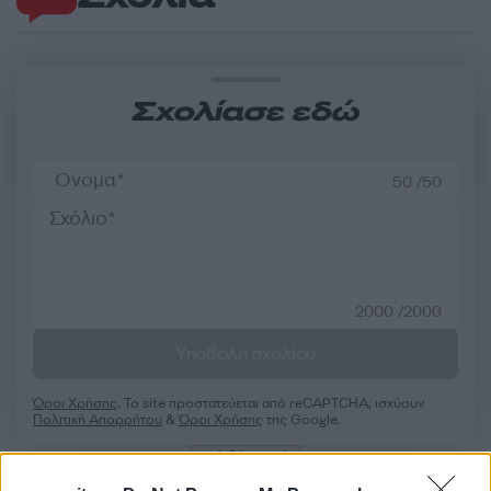
Σχολίασε εδώ
50 /50
2000 /2000
Υποβολή σχολίου
Όροι Χρήσης
. Το site προστατεύεται από reCAPTCHA, ισχύουν
Πολιτική Απορρήτου
&
Όροι Χρήσης
της Google.
Αθλητικά
SUPER LEAGUE
ΑΕΚ