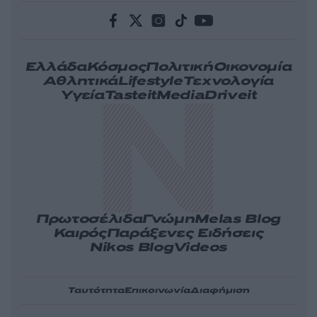
Ελλάδα
Κόσμος
Πολιτική
Οικονομία
Αθλητικά
Lifestyle
Τεχνολογία
Υγεία
Tasteit
Media
Driveit
Πρωτοσέλιδα
Γνώμη
Melas Blog
Καιρός
Παράξενες Ειδήσεις
Nikos Blog
Videos
Ταυτότητα
Επικοινωνία
Διαφήμιση