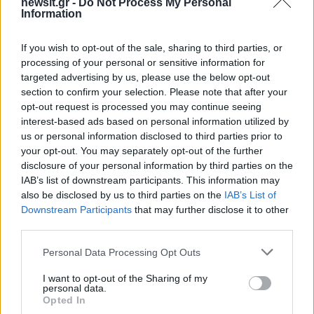
newsit.gr -
Do Not Process My Personal
ΜΑΡΙΟΣ ΗΛΙΟΠΟΥΛΟΣ
ΠΡΩΤΑΘΛΗΜΑ
Information
Share:
If you wish to opt-out of the sale, sharing to third parties, or
processing of your personal or sensitive information for
Ακολουθήστε το Νewsit.gr στο
Google News
και
targeted advertising by us, please use the below opt-out
ενημερωθείτε πρώτοι για όλη την ειδησεογραφία και τα
section to confirm your selection. Please note that after your
τελευταία νέα
της ημέρας
opt-out request is processed you may continue seeing
interest-based ads based on personal information utilized by
us or personal information disclosed to third parties prior to
your opt-out. You may separately opt-out of the further
disclosure of your personal information by third parties on the
IAB’s list of downstream participants. This information may
Πιο δημοφιλή
also be disclosed by us to third parties on the
IAB’s List of
Downstream Participants
that may further disclose it to other
1
Κυψέλη: Ο περίεργος ηλικιωμένος και το
third parties.
ταξίδι στην Αράχωβα – Όσα ισχυρίστηκε ο
26χρονος για τον θάνατο της Βρετανίδας
Please note that this website/app uses one or more Google
Personal Data Processing Opt Outs
services and may gather and store information including but
2
Μύκονος: Βίντεο με τους αστυνομικούς να
not limited to your visit or usage behaviour. You may click to
I want to opt-out of the Sharing of my
εντοπίζουν την τσάντα Hermès και το
personal data.
Rolex όπου άρπαξε Έλληνας οδηγός από
grant or deny consent to Google and its third-party tags to
Opted In
Ουκρανό τουρίστα
use your data for below specified purposes in below Google