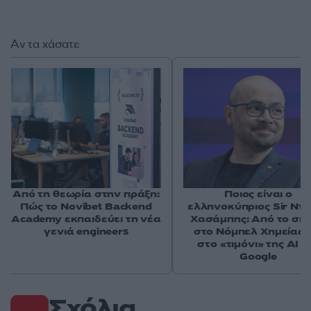
Αν τα χάσατε
Από τη θεωρία στην πράξη:
Ποιος είναι ο
Πώς το Novibet Backend
ελληνοκύπριος Sir Ντ
Academy εκπαιδεύει τη νέα
Χασάμπης: Από το σκά
γενιά engineers
στο Νόμπελ Χημείας 
στο «τιμόνι» της AI τ
Google
Σχόλια