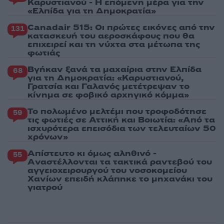
Καρυστιανού - Η επόμενη μέρα για την
«Ελπίδα για τη Δημοκρατία»
Canadair 515: Οι πρώτες εικόνες από την
131
κατασκευή του αεροσκάφους που θα
επιχειρεί και τη νύχτα στα μέτωπα της
φωτιάς
Βγήκαν ξανά τα μαχαίρια στην Ελπίδα
68
για τη Δημοκρατία: «Καρυστιανού,
Γρατσία και Γαλανός μετέτρεψαν το
κίνημα σε φοβικό αρχηγικό κόμμα»
Το πολωμένο μελτέμι που τροφοδότησε
59
τις φωτιές σε Αττική και Βοιωτία: «Από τα
ισχυρότερα επεισόδια των τελευταίων 50
χρόνων»
Απίστευτο κι όμως αληθινό -
55
Aναστέλλονται τα τακτικά ραντεβού του
αγγειοχειρουργού του νοσοκομείου
Χανίων επειδή κλάπηκε το μηχανάκι του
γιατρού