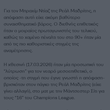
Για τον Μπραχίμ Ντίαζ της Ρεάλ Μαδρίτης, η
απόφαση αυτή είχε ακόμη βαθύτερο
συναισθηματικό βάρος. Ο διεθνής επιθετικός
ήταν ο μοιραίος πρωταγωνιστής του τελικού,
καθώς το χαμένο πέναλτι του στο 90+ ήταν μία
από τις πιο καθοριστικές στιγμές της
αναμέτρησης.
Η χθεσινή (17.03.2026) ήταν μία προσωπική του
“λύτρωση” για τον νεαρό μεσοεπιθετικό, ο
οποίος -τη στιγμή που έγινε γνωστή η απόφαση-
βρισκόταν στον πάγκο της Ρεάλ Μαδρίτης (είχε
γίνει αλλαγή), στο ματ με την Μάντσεστερ Σίτι για
τους “16” του Champions League.