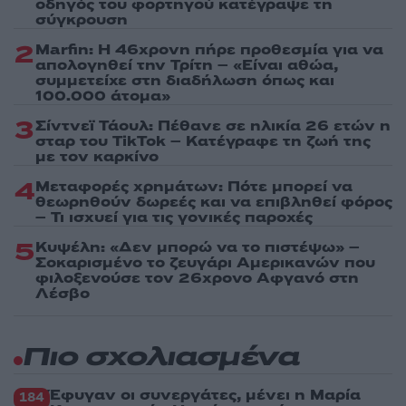
οδηγός του φορτηγού κατέγραψε τη
σύγκρουση
2
Marfin: Η 46χρονη πήρε προθεσμία για να
απολογηθεί την Τρίτη – «Είναι αθώα,
συμμετείχε στη διαδήλωση όπως και
100.000 άτομα»
3
Σίντνεϊ Τάουλ: Πέθανε σε ηλικία 26 ετών η
σταρ του TikTok – Kατέγραφε τη ζωή της
με τον καρκίνο
4
Μεταφορές χρημάτων: Πότε μπορεί να
θεωρηθούν δωρεές και να επιβληθεί φόρος
– Τι ισχυεί για τις γονικές παροχές
5
Κυψέλη: «Δεν μπορώ να το πιστέψω» –
Σοκαρισμένο το ζευγάρι Αμερικανών που
φιλοξενούσε τον 26χρονο Αφγανό στη
Λέσβο
Πιο σχολιασμένα
Έφυγαν οι συνεργάτες, μένει η Μαρία
184