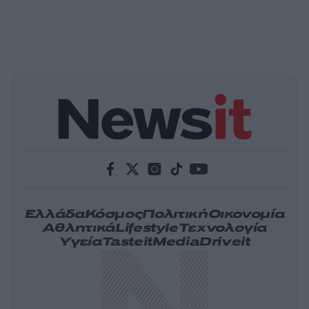
Ελλάδα
Κόσμος
Πολιτική
Οικονομία
Αθλητικά
Lifestyle
Τεχνολογία
Υγεία
Tasteit
Media
Driveit