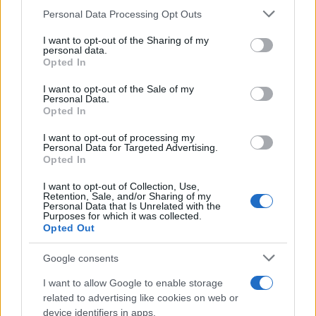
Ιατρικό Σύλλογο Αθηνών
κορίτσι - Το παιδί καθ
Please note that this website/app uses one or more Google
Personal Data Processing Opt Outs
για την προστασία της
αμέριμνο σε αυλή
services and may gather and store information including but
δημόσιας υγείας
επιχείρησης
not limited to your visit or usage behaviour. You may click to
I want to opt-out of the Sharing of my
personal data.
grant or deny consent to Google and its third-party tags to
Opted In
use your data for below specified purposes in below Google
Σχόλια
consent section.
I want to opt-out of the Sale of my
Personal Data.
Opted In
I want to opt-out of processing my
Personal Data for Targeted Advertising.
Σχολίασε εδώ
Opted In
I want to opt-out of Collection, Use,
Retention, Sale, and/or Sharing of my
50 /50
Personal Data that Is Unrelated with the
Purposes for which it was collected.
Opted Out
Google consents
I want to allow Google to enable storage
2000 /2000
related to advertising like cookies on web or
device identifiers in apps.