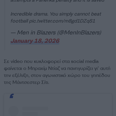
attempts a Panenka penalty and it is saved
Incredible drama. You simply cannot beat
football
pic.twitter.com/m8gd1DZqS1
— Men in Blazers (@MenInBlazers)
January 18, 2026
Σε video που κυκλοφορεί στα social media
φαίνεται ο Μπραχίμ Ντίαζ να πανηγυρίζει γι’ αυτή
την εξέλιξη, στον αγωνιστικό χώρο του γηπέδου
της Μάντσεστερ Σίτι.