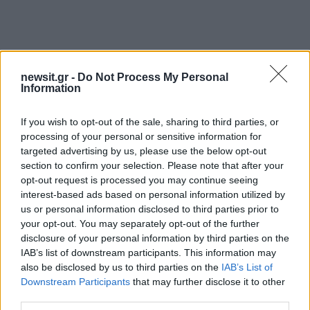
newsit.gr -
Do Not Process My Personal
Information
Αν τα χάσατε
If you wish to opt-out of the sale, sharing to third parties, or
processing of your personal or sensitive information for
targeted advertising by us, please use the below opt-out
section to confirm your selection. Please note that after your
opt-out request is processed you may continue seeing
interest-based ads based on personal information utilized by
us or personal information disclosed to third parties prior to
your opt-out. You may separately opt-out of the further
disclosure of your personal information by third parties on the
IAB’s list of downstream participants. This information may
Ανησυχία από το ξέσπασμα
Σοκαριστική υπόθεση 
also be disclosed by us to third parties on the
IAB’s List of
του ιού του Δυτικού Νείλου
Κρήτη: Τουρίστας ρωτ
Downstream Participants
that may further disclose it to other
με κρούσματα στην Αττική
πόσο να πληρώσει για
third parties.
- «Καμπανάκι» από τον
ασελγήσει σε 10χρο