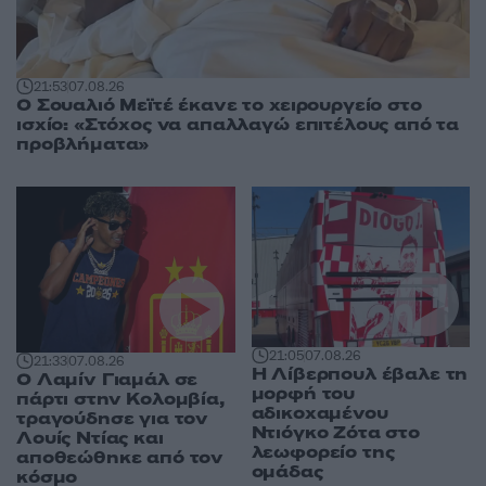
21:53
07.08.26
Ο Σουαλιό Μεϊτέ έκανε το χειρουργείο στο
ισχίο: «Στόχος να απαλλαγώ επιτέλους από τα
προβλήματα»
21:05
07.08.26
21:33
07.08.26
Η Λίβερπουλ έβαλε τη
Ο Λαμίν Γιαμάλ σε
μορφή του
πάρτι στην Κολομβία,
αδικοχαμένου
τραγούδησε για τον
Ντιόγκο Ζότα στο
Λουίς Ντίας και
λεωφορείο της
αποθεώθηκε από τον
ομάδας
κόσμο