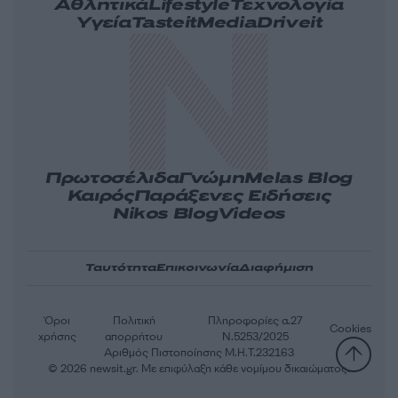
Αθλητικά
Lifestyle
Τεχνολογία
Υγεία
Tasteit
Media
Driveit
Πρωτοσέλιδα
Γνώμη
Melas Blog
Καιρός
Παράξενες Ειδήσεις
Nikos Blog
Videos
Ταυτότητα
Επικοινωνία
Διαφήμιση
Όροι
Πολιτική
Πληροφορίες α.27
Cookies
χρήσης
απορρήτου
Ν.5253/2025
Αριθμός Πιστοποίησης Μ.Η.Τ.232163
© 2026 newsit.gr. Με επιφύλαξη κάθε νομίμου δικαιώματος.