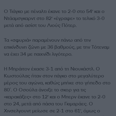
Ο Τιάγκο με πέναλτι έκανε το 2-0 στο 54′ και ο
Ντάαμσγκαρντ στο 82′ «έγραψε» το τελικό 3-0
μετά από ασίστ του Λιούς Πότερ.
Τα «σφυριά» παραμένουν πάνω από την
επικίνδυνη ζώνη με 36 βαθμούς, με την Τότεναμ
να έχει 34 με παιχνίδι λιγότερο.
Η Μπράιτον έχασε 3-1 από τη Νιουκάστλ. Ο
Κωστούλας ήταν στον πάγκο στο μεγαλύτερο
μέρος του αγώνα, καθώς μπήκε στο γήπεδο στο
80΄. Ο Οσούλα άνοιξε το σκορ για τις
«καρακάξες» στο 12′ και ο Μπερν έκανε το 2-0
στο 24, μετά από πάσα του Γκιμαράες. Ο
Χινσελγουντ μείωσε σε 2-1 στο 61′, όμως ο