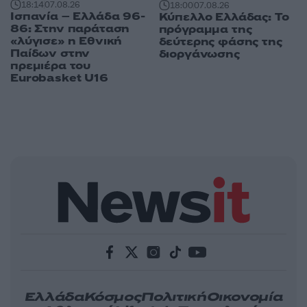
18:14
07.08.26
18:00
07.08.26
Ισπανία – Ελλάδα 96-
Κύπελλο Ελλάδας: Το
86: Στην παράταση
πρόγραμμα της
«λύγισε» η Εθνική
δεύτερης φάσης της
Παίδων στην
διοργάνωσης
πρεμιέρα του
Eurobasket U16
Ελλάδα
Κόσμος
Πολιτική
Οικονομία