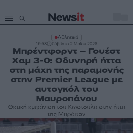
Μετάβαση
σε
o
31
περιεχόμενο
Αθλητικά
19:58
Σάββατο 2 Μαΐου 2026
Μπρέντφορντ – Γουέστ
Χαμ 3-0: Οδυνηρή ήττα
στη μάχη της παραμονής
στην Premier League με
αυτογκόλ του
Μαυροπάνου
Θετική εμφάνιση του Κωστούλα στην ήττα
της Μπράιτον