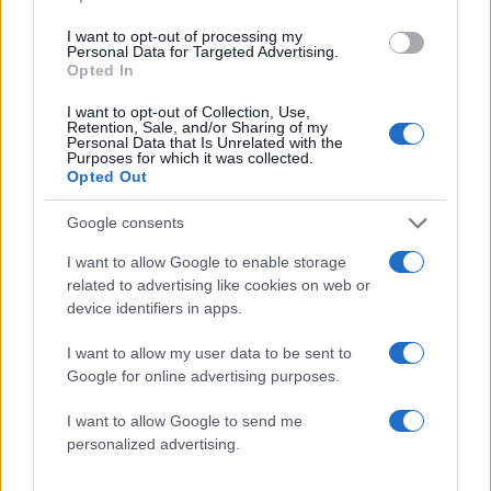
Ακολουθήστε το Νewsit.gr στο
Google News
και
ενημερωθείτε πρώτοι για όλη την ειδησεογραφία και τα
I want to opt-out of processing my
Personal Data for Targeted Advertising.
τελευταία νέα
της ημέρας
Opted In
I want to opt-out of Collection, Use,
Retention, Sale, and/or Sharing of my
Personal Data that Is Unrelated with the
Purposes for which it was collected.
Opted Out
Πιο δημοφιλή
Google consents
1
Αριστοτέλης Δαμίγος: Στο Αποτεφρωτήριο
Ριτσώνας το «ύστατο χαίρε» στον Έλληνα
I want to allow Google to enable storage
σύνδεσμο του ελικοπτέρου που έπεσε στην
related to advertising like cookies on web or
Ψάθα
device identifiers in apps.
2
Σέρρες: Βίντεο ντοκουμέντο από το
τροχαίο με νεκρούς μητέρα και γιο – Ο
I want to allow my user data to be sent to
οδηγός του φορτηγού κατέγραψε τη
Google for online advertising purposes.
σύγκρουση
I want to allow Google to send me
3
Έρχεται τριήμερο με 40άρια και ισχυρά
μελτέμια - Οι περιοχές που θα είναι πιο
personalized advertising.
έντονα τα φαινόμενα