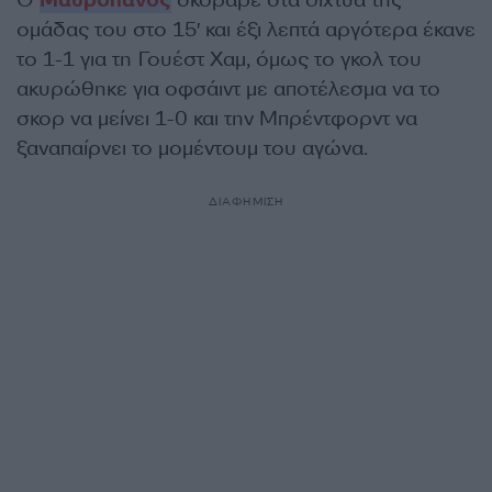
Ο
Μαυροπάνος
σκόραρε στα δίχτυα της
ομάδας του στο 15′ και έξι λεπτά αργότερα έκανε
το 1-1 για τη Γουέστ Χαμ, όμως το γκολ του
ακυρώθηκε για οφσάιντ με αποτέλεσμα να το
σκορ να μείνει 1-0 και την Μπρέντφορντ να
ξαναπαίρνει το μομέντουμ του αγώνα.
ΔΙΑΦΗΜΙΣΗ