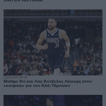
νίκη επί του ΠΑΟΚ
19:33
07.08.26
Μαϊάμι Χιτ και Λος Άντζελες Λέικερς στην
«κούρσα» για τον Κλέι Τόμπσον