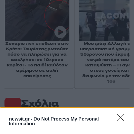
Σοκαριστική υπόθεση στην
Μυστράς: Αλλαγή στ
Κρήτη: Τουρίστας ρωτούσε
υπερασπιστική γραμμή
πόσο να πληρώσει για να
55χρονου που έκρυψε
ασελγήσει σε 10χρονο
νεκρό πατέρα του σ
κορίτσι - Το παιδί καθόταν
καταψύκτη – Η αγά
αμέριμνο σε αυλή
στους γονείς και η
επιχείρησης
διαφωνία με την αδε
του
Σχόλια
newsit.gr -
Do Not Process My Personal
Information