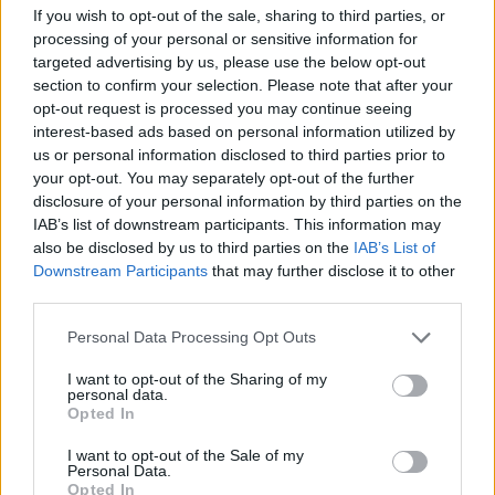
Σχολίασε εδώ
If you wish to opt-out of the sale, sharing to third parties, or
processing of your personal or sensitive information for
targeted advertising by us, please use the below opt-out
50 /50
section to confirm your selection. Please note that after your
opt-out request is processed you may continue seeing
interest-based ads based on personal information utilized by
us or personal information disclosed to third parties prior to
your opt-out. You may separately opt-out of the further
disclosure of your personal information by third parties on the
2000 /2000
IAB’s list of downstream participants. This information may
Υποβολή σχολίου
also be disclosed by us to third parties on the
IAB’s List of
Downstream Participants
that may further disclose it to other
third parties.
Όροι Χρήσης
. Το site προστατεύεται από reCAPTCHA, ισχύουν
Πολιτική Απορρήτου
&
Όροι Χρήσης
της Google.
Please note that this website/app uses one or more Google
Personal Data Processing Opt Outs
Αθλητικά
services and may gather and store information including but
PREMIER LEAGUE
ΓΟΥΕΣΤ ΧΑΜ
not limited to your visit or usage behaviour. You may click to
I want to opt-out of the Sharing of my
personal data.
grant or deny consent to Google and its third-party tags to
ΜΠΡΕΝΤΦΟΡΝΤ
ΝΤΙΝΟΣ ΜΑΥΡΟΠΑΝΟΣ
Opted In
use your data for below specified purposes in below Google
consent section.
Share:
I want to opt-out of the Sale of my
Personal Data.
Opted In