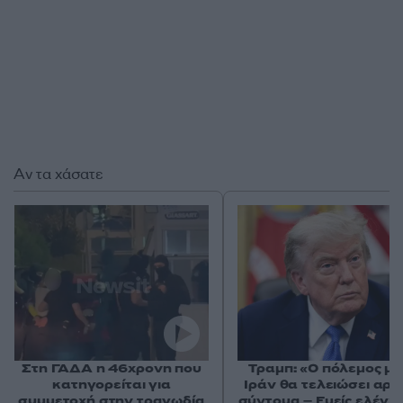
Αν τα χάσατε
Στη ΓΑΔΑ η 46χρονη που
Τραμπ: «Ο πόλεμος με
κατηγορείται για
Ιράν θα τελειώσει αρκ
συμμετοχή στην τραγωδία
σύντομα – Εμείς ελέγχ