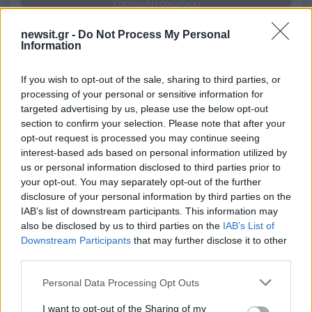
Υποβολή σχολίου
newsit.gr -
Do Not Process My Personal
Όροι Χρήσης
. Το site προστατεύεται από reCAPTCHA, ισχύουν
Πολιτική Απορρήτου
&
Όροι Χρήσης
της Google.
Information
Αθλητικά
If you wish to opt-out of the sale, sharing to third parties, or
ΚΩΣΤΑΣ ΜΑΝΩΛΑΣ
ΝΑΞΟΣ
processing of your personal or sensitive information for
ΟΛΥΜΠΙΑΚΟΣ
ΣΙΟΒΑΣ
targeted advertising by us, please use the below opt-out
section to confirm your selection. Please note that after your
Share:
opt-out request is processed you may continue seeing
interest-based ads based on personal information utilized by
Ακολουθήστε το Νewsit.gr στο
Google News
και
us or personal information disclosed to third parties prior to
ενημερωθείτε πρώτοι για όλη την ειδησεογραφία και τα
your opt-out. You may separately opt-out of the further
τελευταία νέα
της ημέρας
disclosure of your personal information by third parties on the
IAB’s list of downstream participants. This information may
also be disclosed by us to third parties on the
IAB’s List of
Downstream Participants
that may further disclose it to other
third parties.
Πιο δημοφιλή
Please note that this website/app uses one or more Google
Personal Data Processing Opt Outs
services and may gather and store information including but
not limited to your visit or usage behaviour. You may click to
I want to opt-out of the Sharing of my