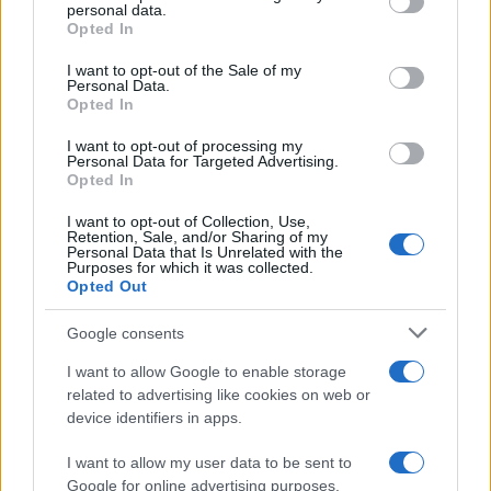
1
Έφυγαν οι συνεργάτες, μένει η Μαρία
personal data.
Καρυστιανού - Η επόμενη μέρα για την
grant or deny consent to Google and its third-party tags to
Opted In
«Ελπίδα για τη Δημοκρατία»
use your data for below specified purposes in below Google
consent section.
2
I want to opt-out of the Sale of my
Συγκίνηση στο τελευταίο αντίο στον Λάκη
Personal Data.
Χαλκιά: Με την «Φάμπρικα», λαούτο και
Opted In
κλαρίνα αποχαιρέτησαν την εμβληματική
φωνή της μεταπολίτευσης
I want to opt-out of processing my
3
Personal Data for Targeted Advertising.
Ποιος είναι ο ελληνοκύπριος Sir Ντέμης
Opted In
Χασάμπης: Από το σκάκι, στο Νόμπελ
Χημείας και στο «τιμόνι» της AI της Google
I want to opt-out of Collection, Use,
4
Ο Κώστας Σαμαράς δημοσίευσε μία παιδική
Retention, Sale, and/or Sharing of my
Personal Data that Is Unrelated with the
φωτογραφία για την επέτειο θανάτου της
Purposes for which it was collected.
αδελφής του, Λένας
Opted Out
5
Το πολωμένο μελτέμι που τροφοδότησε τις
φωτιές σε Αττική και Βοιωτία: «Από τα
Google consents
ισχυρότερα επεισόδια των τελευταίων 50
χρόνων»
I want to allow Google to enable storage
related to advertising like cookies on web or
device identifiers in apps.
Πιο σχολιασμένα
I want to allow my user data to be sent to
Google for online advertising purposes.