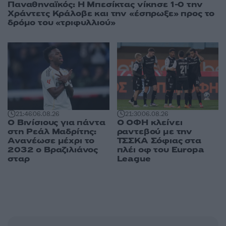
Παναθηναϊκός: Η Μπεσίκτας νίκησε 1-0 την
Χράντετς Κράλοβε και την «έσπρωξε» προς το
δρόμο του «τριφυλλιού»
21:46
06.08.26
21:30
06.08.26
Ο Βινίσιους για πάντα
Ο ΟΦΗ κλείνει
στη Ρεάλ Μαδρίτης:
ραντεβού με την
Ανανέωσε μέχρι το
ΤΣΣΚΑ Σόφιας στα
2032 ο Βραζιλιάνος
πλέι οφ του Europa
σταρ
League