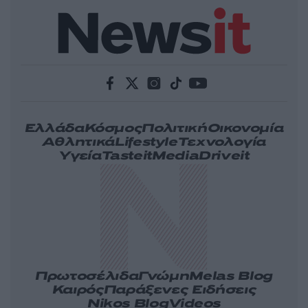
Ελλάδα
Κόσμος
Πολιτική
Οικονομία
Αθλητικά
Lifestyle
Τεχνολογία
Υγεία
Tasteit
Media
Driveit
Πρωτοσέλιδα
Γνώμη
Melas Blog
Καιρός
Παράξενες Ειδήσεις
Nikos Blog
Videos