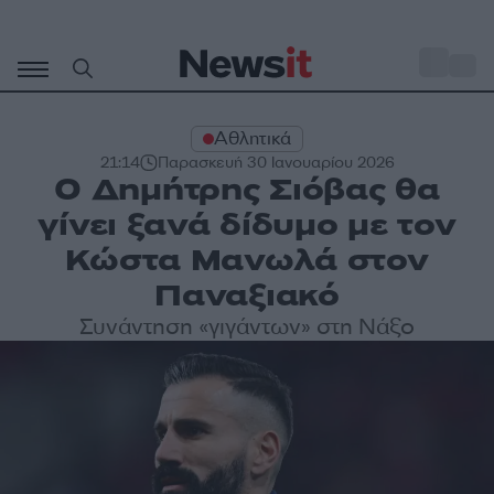
Μετάβαση
σε
o
28
περιεχόμενο
Αθλητικά
21:14
Παρασκευή 30 Ιανουαρίου 2026
Ο Δημήτρης Σιόβας θα
γίνει ξανά δίδυμο με τον
Κώστα Μανωλά στον
Παναξιακό
Συνάντηση «γιγάντων» στη Νάξο