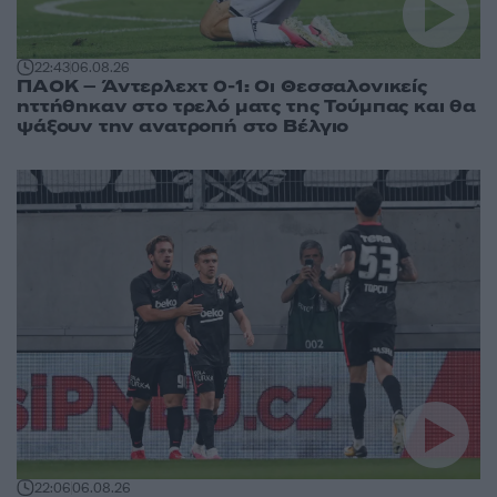
22:43
06.08.26
ΠΑΟΚ – Άντερλεχτ 0-1: Οι Θεσσαλονικείς
ηττήθηκαν στο τρελό ματς της Τούμπας και θα
ψάξουν την ανατροπή στο Βέλγιο
22:06
06.08.26